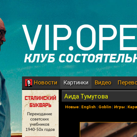
Картинки
Видео
Перев
Новости
Аида Тумутова
Новые
|
English
|
Goblin
|
Игры
|
Кар