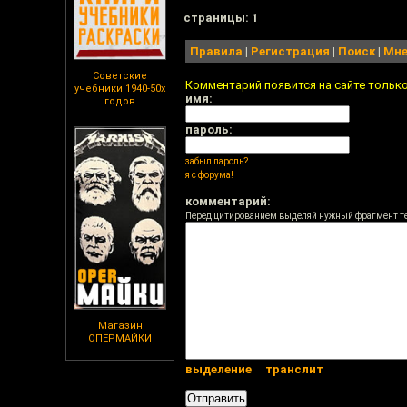
cтраницы: 1
Правила
|
Регистрация
|
Поиск
|
Мне
Советские
Комментарий появится на сайте тольк
учебники 1940-50х
имя:
годов
пароль:
забыл пароль?
я с форума!
комментарий:
Перед цитированием выделяй нужный фрагмент т
Магазин
ОПЕРМАЙКИ
выделение
транслит