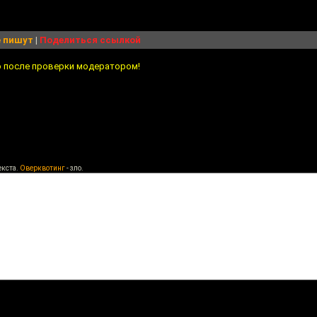
 пишут
|
Поделиться ссылкой
о после проверки модератором!
екста.
Оверквотинг
- зло.