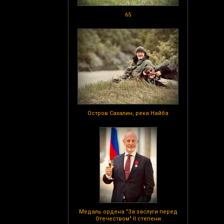
65
Остров Сахалин, река Найба
Медаль ордена "За заслуги перед
Отечеством" II степени