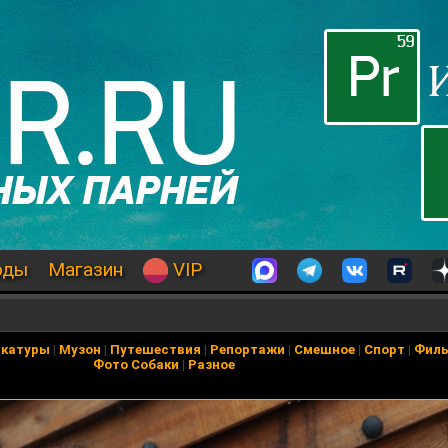
оды
Магазин
VIP
икатуры
|
Музон
|
Путешествия
|
Репортажи
|
Смешное
|
Спорт
|
Фил
Фото Собаки
|
Разное