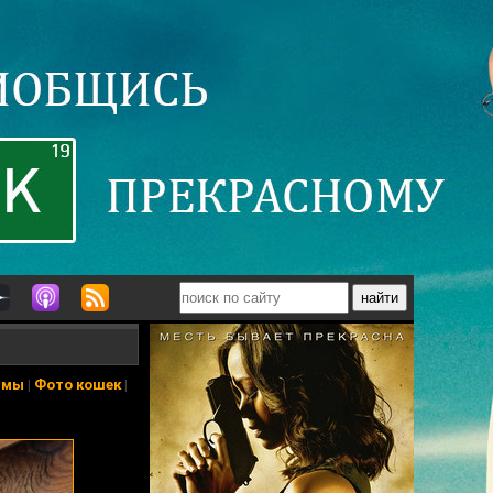
ьмы
|
Фото кошек
|