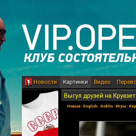
Картинки
Видео
Перев
Новости
Выгул друзей на Круазет
Новые
|
English
|
Goblin
|
Игры
|
Ка