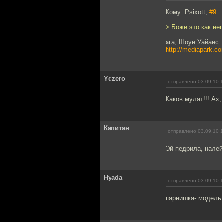
Кому: Psixott,
#9
> Боже это как не
ага, Шоун Уайанс
http://mediapark.c
Ydzero
отправлено 03.09.10 
Каков мулат!!! Ах
Капитан
отправлено 03.09.10 
Эй педрила, налей
Hyada
отправлено 03.09.10 
парнишка- модель