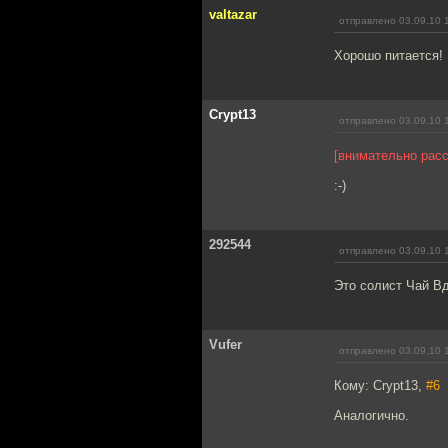
valtazar
отправлено 03.09.10 
Хорошо питается!
Crypt13
отправлено 03.09.10 
[внимательно расс
:-)
292544
отправлено 03.09.10 
Это солист Чай В
Vufer
отправлено 03.09.10 
Кому: Crypt13,
#6
Аналогично.