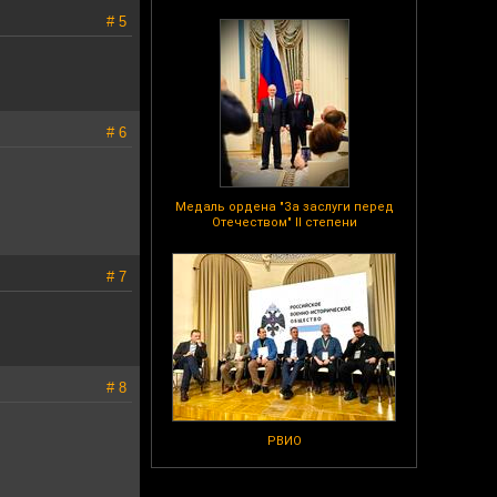
# 5
# 6
Медаль ордена "За заслуги перед
Отечеством" II степени
# 7
# 8
РВИО