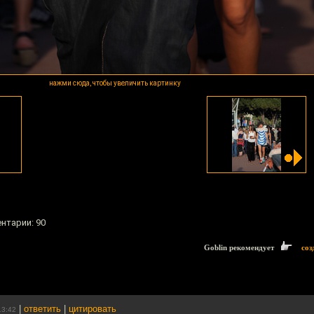
нажми сюда, чтобы увеличить картинку
ентарии: 90
Goblin рекомендует
соз
|
ответить
|
цитировать
13:42