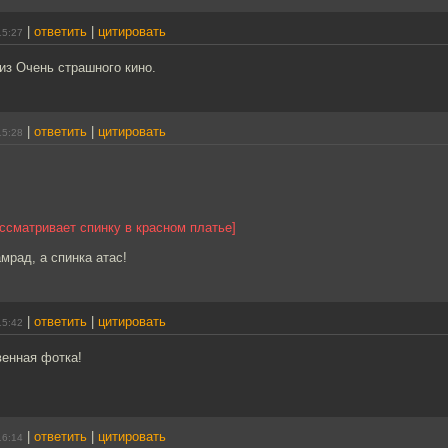
|
ответить
|
цитировать
15:27
 из Очень страшного кино.
|
ответить
|
цитировать
15:28
ссматривает спинку в красном платье]
амрад, а спинка атас!
|
ответить
|
цитировать
15:42
венная фотка!
|
ответить
|
цитировать
16:14