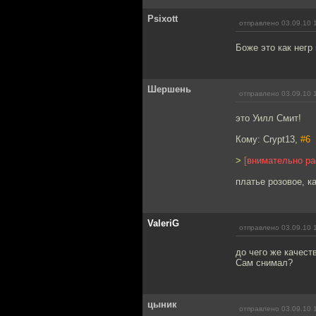
Psixott
отправлено 03.09.10 
Боже это как негр
Шершень
отправлено 03.09.10 
это Уилл Смит!
Кому: Crypt13,
#6
>
[внимательно ра
платье розовое, к
ValeriG
отправлено 03.09.10 
до чего же качест
Сам снимал?
цыник
отправлено 03.09.10 