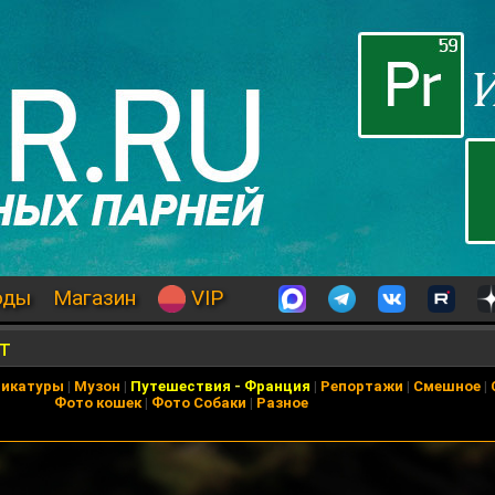
оды
Магазин
VIP
т
рикатуры
|
Музон
|
Путешествия
-
Франция
|
Репортажи
|
Смешное
|
Фото кошек
|
Фото Собаки
|
Разное