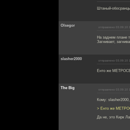
Штаный-обосранцы,
Olsegor
отправлено 03.09.10 
На заднем плане т
Загнивает, загнив
slasher2000
отправлено 03.09.10 
Енто же МЕТРОСЕК
The Big
отправлено 03.09.10 
Кому: slasher2000
> Енто же МЕТРО
Да не, это Кирк Л