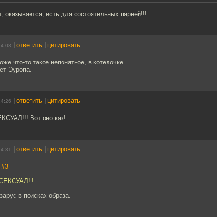
 оказывается, есть для состоятельных парней!!!
|
ответить
|
цитировать
14:03
оже что-то такое непонятное, в котелочке.
ает Эуропа.
|
ответить
|
цитировать
14:26
СУАЛ!!! Вот оно как!
|
ответить
|
цитировать
14:31
,
#3
СЕКСУАЛ!!!
азарус в поисках образа.