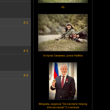
65
# 2
# 3
Остров Сахалин, река Найба
# 4
Медаль ордена "За заслуги перед
Отечеством" II степени