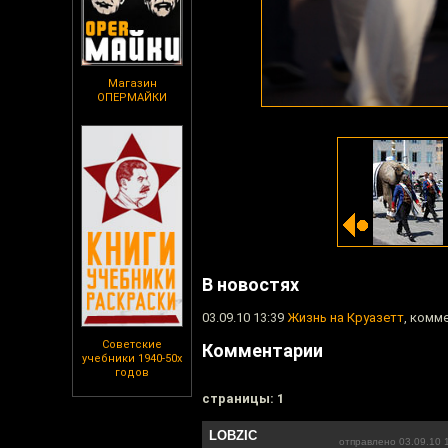
Магазин
ОПЕРМАЙКИ
В новостях
03.09.10 13:39
Жизнь на Круазетт
, комм
Советские
Комментарии
учебники 1940-50х
годов
cтраницы: 1
LOBZIC
отправлено 03.09.10 