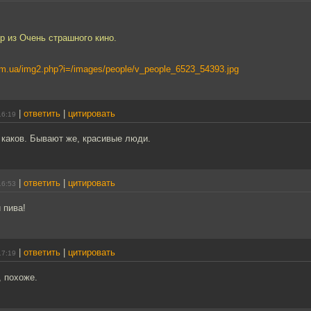
гр из Очень страшного кино.
om.ua/img2.php?i=/images/people/v_people_6523_54393.jpg
|
ответить
|
цитировать
16:19
, каков. Бывают же, красивые люди.
|
ответить
|
цитировать
16:53
 пива!
|
ответить
|
цитировать
17:19
, похоже.