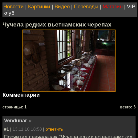
Новости
|
Картинки
|
Видео
|
Переводы
|
Магазин
|
VIP
клуб
Чучела редких вьетнамских черепах
Комментарии
cтраницы: 1
всего: 3
Vendunar
»
#1 |
13.11.10 18:58
|
ответить
Прочитал сначала как "Чучела едких во вьетнамских