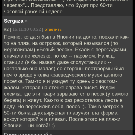
черепах"... Представляю, что будет при 60-ти
часовой рабочей неделе.
Sergaza
»
#2 |
15.11.10 08:22
|
ответить
Помню, когда я был в Японии на долго, поехали как-
то на пляж, на островок, который назывался (по
иероглифам) «Белый песок». Ехали с пересадками,
сначала по железке, потом -- паромом. На ж.д.
станции (я бы назвал даже «полустанции» --
настолько она малая) со стороны платформы был
нечто вроде уголка краеведческого музея данного
поселка. Там-то я и увидел ту хрень с хвостом-
жалом, которая на стенке справа висит. Рядом
схемка, где эти твари зарываются в песок (у самого
берега) и живут. Как-то в раз расхотелось лесть в
воду. Но пересилив себя, полез :). Там в метрах в
50-ти была двухъярусная плавучая платформа,
вокруг которой я и плавал. После этого на пляжи
Японии -- ни ногой! :)
Гном чирдашный
»