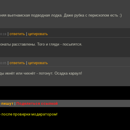
вняя вьетнамская подводная лодка. Даже рубка с перископом есть :)
|
ответить
|
цитировать
00:19
понаты расставлены. Того и гляди - посыпятся.
|
ответить
|
цитировать
20:05
ды икнёт или чихнёт - потонут. Осадка караул!
 пишут
|
Поделиться ссылкой
о после проверки модератором!