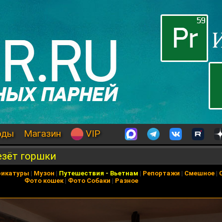
оды
Магазин
VIP
езёт горшки
рикатуры
|
Музон
|
Путешествия
-
Вьетнам
|
Репортажи
|
Смешное
|
Фото кошек
|
Фото Собаки
|
Разное