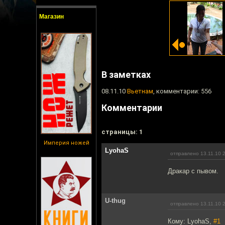
Магазин
В заметках
08.11.10
Вьетнам
, комментарии: 556
Комментарии
cтраницы: 1
Империя ножей
LyohaS
отправлено 13.11.10 
Дракар с пывом.
U-thug
отправлено 13.11.10 
Кому: LyohaS,
#1