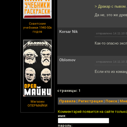
> Дракар с пывом.
Да не, это же дре
Советские
учебники 1940-50х
Korsar Nik
годов
отправлено 14.11.10 
Как-то опасно экс
Oblomov
отправлено 14.11.10 
Если кто из коман
cтраницы: 1
Правила
|
Регистрация
|
Поиск
|
Мне
Магазин
ОПЕРМАЙКИ
Комментарий появится на сайте тольк
имя:
пароль: