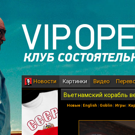
Картинки
Видео
Перев
Новости
Вьетнамский корабль в
Новые
|
English
|
Goblin
|
Игры
|
Ка