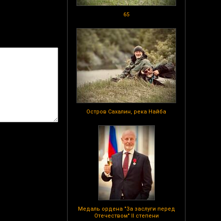
65
Остров Сахалин, река Найба
Медаль ордена "За заслуги перед
Отечеством" II степени