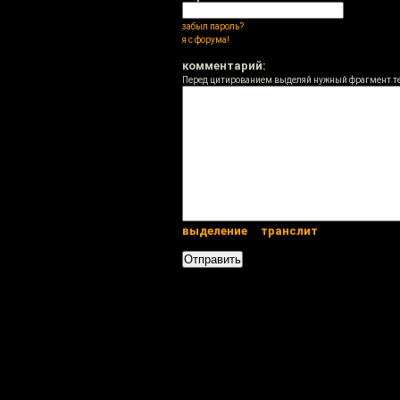
забыл пароль?
я с форума!
комментарий:
Перед цитированием выделяй нужный фрагмент т
выделение
транслит