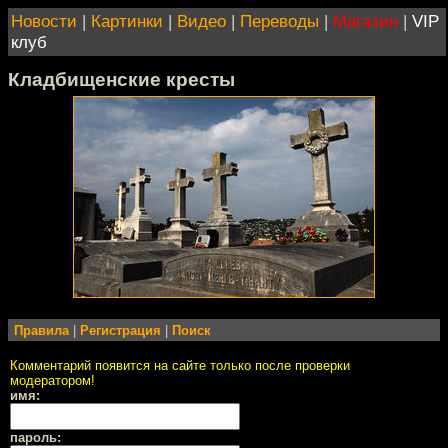
Новости
|
Картинки
|
Видео
|
Переводы
|
Магазин
|
VIP
клуб
Кладбищенские кресты
Правила
|
Регистрация
|
Поиск
Комментарий появится на сайте только после проверки
модератором!
имя:
пароль: