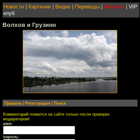
Новости
|
Картинки
|
Видео
|
Переводы
|
Магазин
|
VIP
клуб
Волхов и Грузино
Правила
|
Регистрация
|
Поиск
Комментарий появится на сайте только после проверки
модератором!
имя:
пароль: