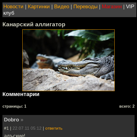
Новости
|
Картинки
|
Видео
|
Переводы
|
Магазин
|
VIP
клуб
Канарский аллигатор
Комментарии
cтраницы: 1
всего: 2
Dobro
»
#1 |
22.07.11 05:12
|
ответить
адъские!