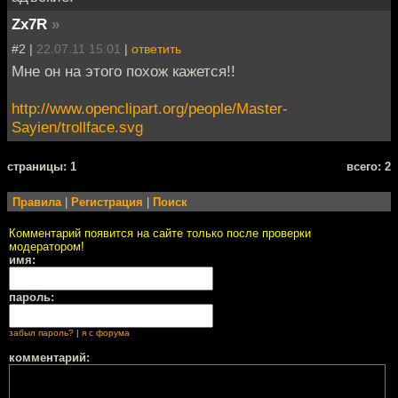
Zx7R
»
#2 |
22.07.11 15:01
|
ответить
Мне он на этого похож кажется!!
http://www.openclipart.org/people/Master-
Sayien/trollface.svg
cтраницы: 1
всего: 2
Правила
|
Регистрация
|
Поиск
Комментарий появится на сайте только после проверки
модератором!
имя:
пароль:
забыл пароль?
|
я с форума
комментарий: