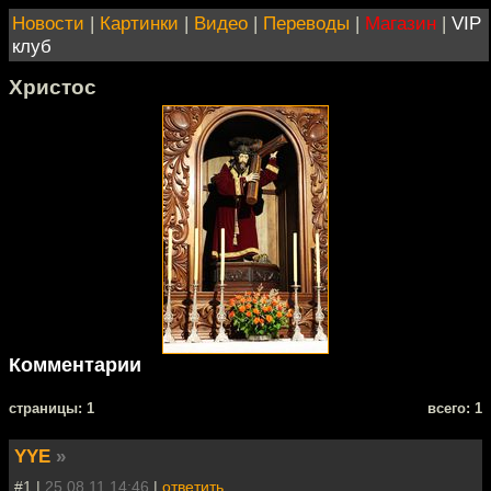
Новости
|
Картинки
|
Видео
|
Переводы
|
Магазин
|
VIP
клуб
Христос
Комментарии
cтраницы: 1
всего: 1
YYE
»
#1 |
25.08.11 14:46
|
ответить