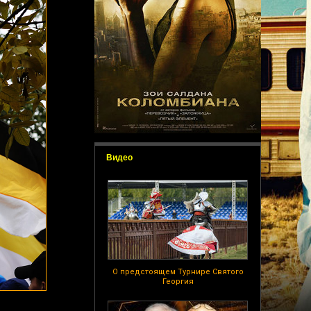
Видео
О предстоящем Турнире Святого
Георгия