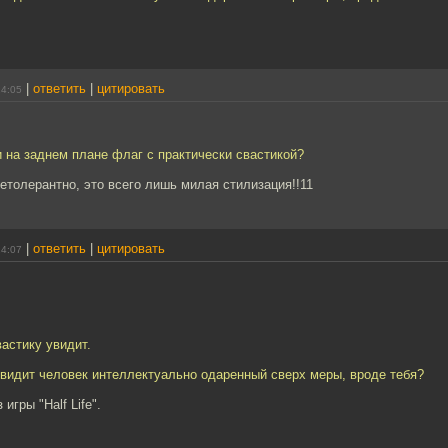
|
ответить
|
цитировать
14:05
 на заднем плане флаг с практически свастикой?
нетолерантно, это всего лишь милая стилизация!!11
|
ответить
|
цитировать
14:07
вастику увидит.
 видит человек интеллектуально одаренный сверх меры, вроде тебя?
игры "Half Life".