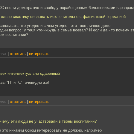
 СС несли демократию и свободу порабощенным большевиками варварам 
ательно свастику связывать исключительно с фашистской Германией
вязывать что угодно и с чем угодно - это твое личное дело.
один вопрос: у тебя кто-нибудь в семье воевал? И если да - то почему э
оем воспитании?
|
ответить
|
цитировать
21:41
овек интеллектуально одаренный
вы "Н" и "С". очевидно же!
|
ответить
|
цитировать
09:02
почему эти люди не участвовали в твоем воспитании?
 это никаким боком интересовать не должно, например