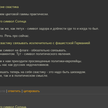
оне свастика
ием цветовой гаммы практически.
то символ Солнца
ак же, как петух - символ задора и доблести где то и когда то был.
то. Речь про сейчас.
 свастику связывать исключительно с фашистской Германией
ак символ на флаге - обязательно связывать.
рнаментом. Тут - символ политического явления.
м к нам приходили просвещенные политики-европейцы.
 нас как русских недочеловеков.
ешать теперь на себя свастику - это надо быть шизоидом.
м, так и в политическом смысле.
|
ответить
|
цитировать
22:53
то символ Солнца.