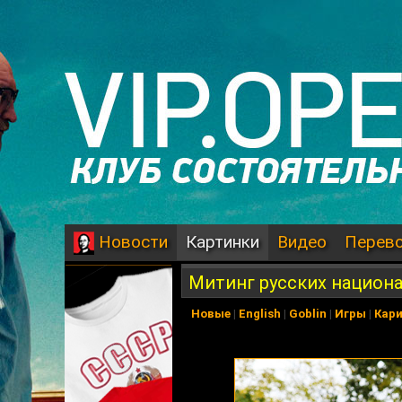
Картинки
Видео
Перев
Новости
Митинг русских национ
Новые
|
English
|
Goblin
|
Игры
|
Кар