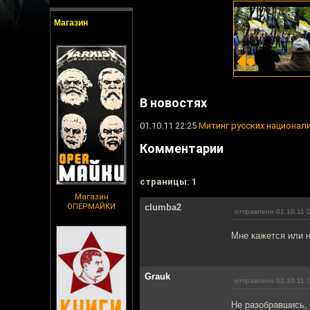
Магазин
В новостях
01.10.11 22:25
Митинг русских национал
Комментарии
cтраницы: 1
Магазин
ОПЕРМАЙКИ
clumba2
отправлено 01.10.11 
Мне кажется или н
Grauk
отправлено 02.10.11 
Не разобравшись, 