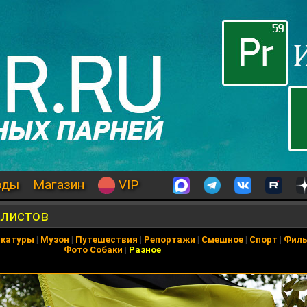
оды
Магазин
VIP
алистов
икатуры
|
Музон
|
Путешествия
|
Репортажи
|
Смешное
|
Спорт
|
Фил
Фото Собаки
|
Разное