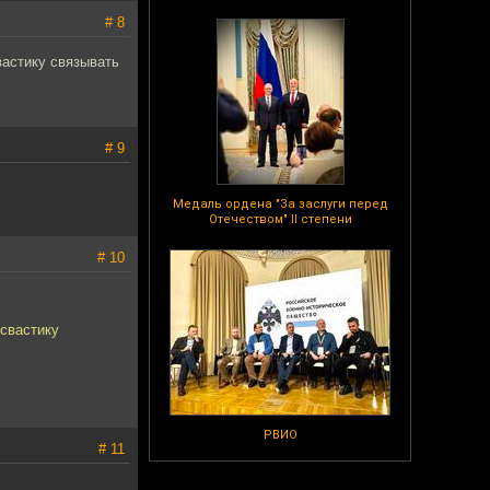
# 8
вастику связывать
# 9
Медаль ордена "За заслуги перед
Отечеством" II степени
# 10
 свастику
РВИО
# 11