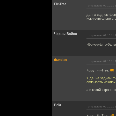
Fir-Tree
отправлено 02.10.11 
да, на заднем фон
исключительно с 
Чорны Война
отправлено 02.10.11 
Чёрно-жёлто-белый
dr.noise
отправлено 02.10.11 
Кому: Fir-Tree,
#8
> да, на заднем ф
связывать исключ
а в какой стране 
BrDr
отправлено 02.10.11 
Кому: Fir-Tree,
#8