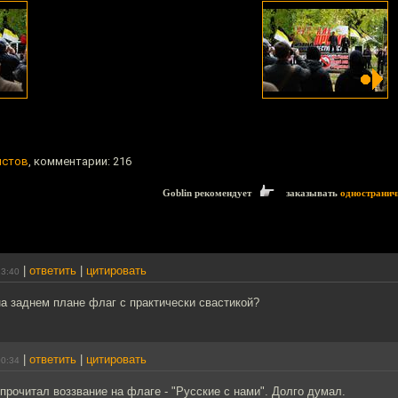
истов
, комментарии: 216
Goblin рекомендует
заказывать
одностранич
|
ответить
|
цитировать
23:40
а заднем плане флаг с практически свастикой?
|
ответить
|
цитировать
00:34
прочитал воззвание на флаге - "Русские с нами". Долго думал.