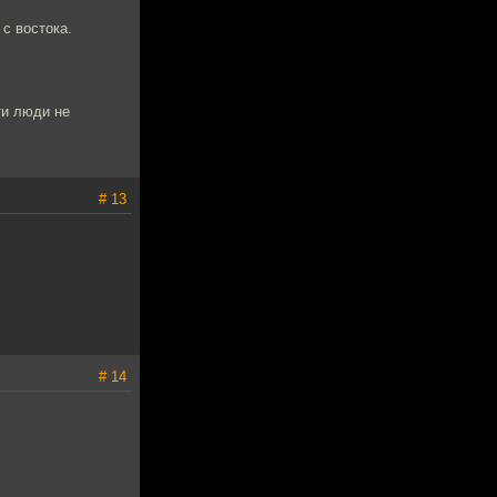
с востока.
ти люди не
# 13
# 14