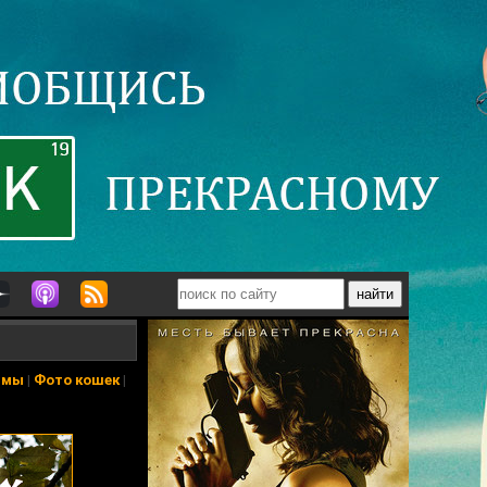
ьмы
|
Фото кошек
|