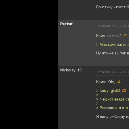
Воистину - крест!!!
Reckuf
отправлено 02.10.11 
Кому: clumba2,
#1
> Мне кажется или
Ну что же вы так 
Nickolay_19
отправлено 02.10.11 
Кому: Krix,
#4
> Кому: glu63,
#3
>
> > идиот везде с
>
> Расскажи, а что
Я вижу эмблему из 