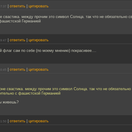
|
ответить
|
цитировать
17:37
е свастика. между прочим это символ Солнца. так что не обязательно с
фашистской Германией
|
ответить
|
цитировать
19:47
 флаг сам по себе (по моему мнению) покрасивее....
|
ответить
|
цитировать
20:45
оне свастика. между прочим это символ Солнца. так что не обязательно
ительно с фашистской Германией
ты живешь?
|
ответить
|
цитировать
21:50