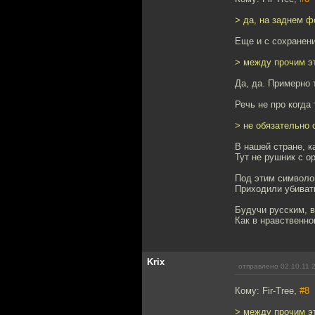
> да, на заднем ф
Еще и с сохранен
> между прочим э
Да, да. Примерно т
Речь не про когда 
> не обязательно
В нашей стране, к
Тут не рушник с о
Под этим символо
Приходили убивать
Будучи русским, в
Как в нравственно
Krix
отправлено 02.10.11 
Кому: Fir-Tree,
#8
> между прочим э