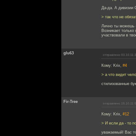
Да-да. А дивизии
> так что не обяз
Лично ты можешь с
Возникает только 
участвовали в тв
glu63
отправлено 03.10.11 
Кому: Krix,
#4
> а что видит чел
стилизованные бук
Fir-Tree
отправлено 16.10.11 
Кому: Krix,
#12
> И если да - то 
уважаемый! Вас то