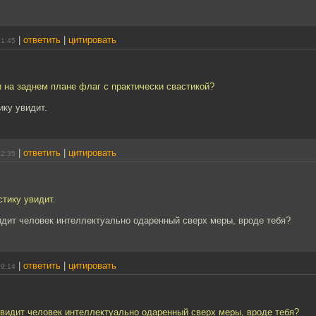
|
ответить
|
цитировать
01:45
 на заднем плане флаг с практически свастикой?
ику увидит.
|
ответить
|
цитировать
02:35
стику увидит.
идит человек интеллектуально одаренный сверх меры, вроде тебя?
|
ответить
|
цитировать
09:14
 видит человек интеллектуально одаренный сверх меры, вроде тебя?