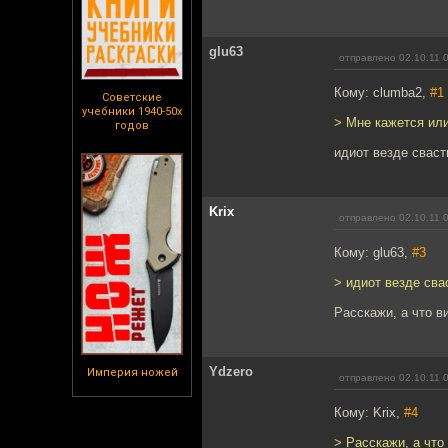
glu63
отправлено 02.10.11 
Кому: clumba2,
#1
Советские
учебники 1940-50х
> Мне кажется или
годов
идиот везде сваст
Krix
отправлено 02.10.11 
Кому: glu63,
#3
> идиот везде сва
Расскажи, а что в
Ydzero
Империя ножей
отправлено 02.10.11 
Кому: Krix,
#4
> Расскажи, а что