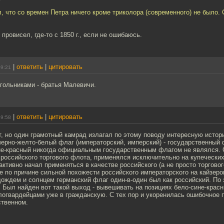
, что со времен Петра ничего кроме триколора (современного) не было. 
 провисел, где-то с 1850 г., если не ошибаюсь.
|
ответить
|
цитировать
09:21
гольниками - братья Малевичи.
|
ответить
|
цитировать
19:58
, но один грамотный камрад излагал по этому поводу интересную истори
черно-желто-белый флаг (императорский, имперский) - государственный
не-красный никогда официальным государственным флагом не являлся.
 российского торгового флота, применялся исключительно на купечески
активно начал применяться в качестве российского (а не просто торговог
 по причине сильной похожести российского императорского на кайзеро
ождем и солнцем германский флаг один-в-один был как российский. По 
 Был найден вот такой выход - вывешивать на позициях бело-сине-красн
логвардейцами уже в гражданскую. С тех пор и укоренилась ошибочное 
ственном.