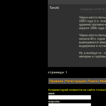
Tanuki
отправлено 25.05.13 
Чёрно-жёлто-белы
1883 года (т.е. в
административно-к
апреля 1896 года 
Чёрно-жёлто-белые
начала-40-х годо
вывешивался вмес
выдержана и остал
Ну а вообще-то - 
империи и гербовы
cтраницы: 1
Правила
|
Регистрация
|
Поиск
|
Мне
Комментарий появится на сайте тольк
имя:
пароль: