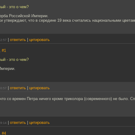
ый - это о чем?
герба Российской Империи.
и утверждают, что в середине 19 века считались национальными цветам
|
ответить
|
цитировать
22:57
,
#1
ый - это о чем?
Империи.
|
ответить
|
цитировать
00:57
что со времен Петра ничего кроме триколора (современного) не было. Сп
|
ответить
|
цитировать
09:14
,
#4