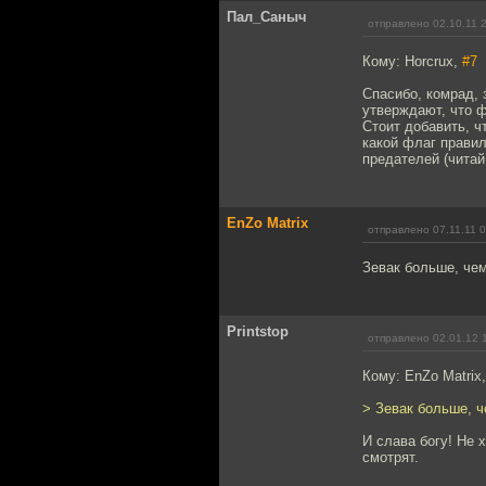
Пал_Саныч
отправлено 02.10.11 
Кому: Horcrux,
#7
Спасибо, комрад, 
утверждают, что 
Стоит добавить, ч
какой флаг правил
предателей (читай
EnZo Matrix
отправлено 07.11.11 
Зевак больше, че
Printstop
отправлено 02.01.12 
Кому: EnZo Matrix
> Зевак больше, 
И слава богу! Не 
смотрят.