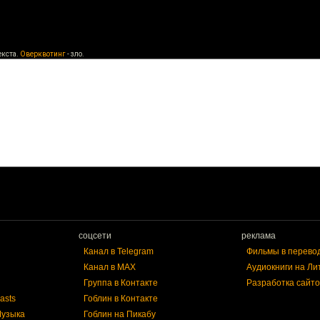
екста.
Оверквотинг
- зло.
соцсети
реклама
Канал в Telegram
Фильмы в перево
Канал в MAX
Аудиокниги на Ли
Группа в Контакте
Разработка сайто
asts
Гоблин в Контакте
Музыка
Гоблин на Пикабу