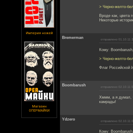
> Черно-желто-бел
Вроде как, цвета 
Некоторые историк
Империя ножей
Bremerman
отправлено 01.10.11 
Кому: Boombarush
> Черно-желто-бел
Флаг Российской 
Boombarush
отправлено 02.10.11 
Хммм, а я думал, 
камрады!
Магазин
ОПЕРМАЙКИ
Ydzero
отправлено 02.10.11 
Кому: Boombarush