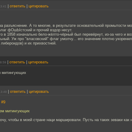
|
ответить
|
цитировать
23:41
за разъяснение. А то многие, в результате основательной промытости мо
флаг фОшЫстский и прочий вздор несут.
то в 1858 изначально бело-жёлто-чёрный был перевёрнут, из-за чего и во
ьный. Уж про "власовский" флаг умолчу... его значение плотно укорени
 либероидов) и их прихвостней.
|
ответить
|
цитировать
08:59
м митингующих
|
ответить
|
цитировать
13:49
,
#9
чем митингующих
хочу, чтобы в моей стране наци маршировали. Пусть на таких зеваки как 