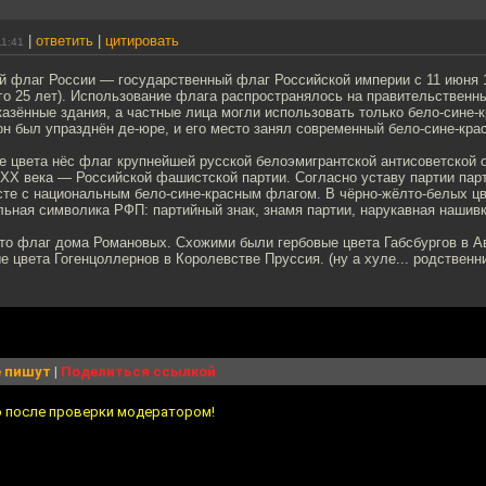
|
ответить
|
цитировать
11:41
й флаг России — государственный флаг Российской империи с 11 июня 1
сего 25 лет). Использование флага распространялось на правительственн
азённые здания, а частные лица могли использовать только бело-сине-к
он был упразднён де-юре, и его место занял современный бело-сине-кра
 цвета нёс флаг крупнейшей русской белоэмигрантской антисоветской о
в XX века — Российской фашистской партии. Согласно уставу партии па
те с национальным бело-сине-красным флагом. В чёрно-жёлто-белых ц
ьная символика РФП: партийный знак, знамя партии, нарукавная нашивк
это флаг дома Романовых. Схожими были гербовые цвета Габсбургов в А
е цвета Гогенцоллернов в Королевстве Пруссия. (ну а хуле... родственн
 пишут
|
Поделиться ссылкой
о после проверки модератором!