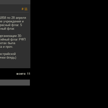
# 11
858 по 28 апреля
ые учреждения и
расный флаг. 5
сный флаг.
рганизации 30-
ртийный флаг РФП
ветах была
а и проч.
встрийской
ички блядь)
всего: 11