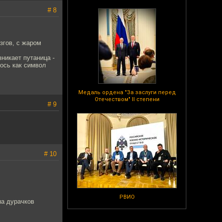
# 8
згов, с жаром
зникает путаница -
лось как символ
Медаль ордена "За заслуги перед
Отечеством" II степени
# 9
# 10
РВИО
на дурачков