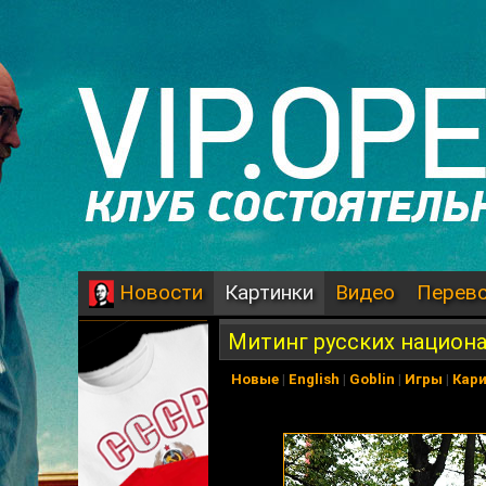
Картинки
Видео
Перев
Новости
Митинг русских национ
Новые
|
English
|
Goblin
|
Игры
|
Кар