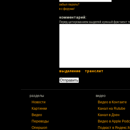
забыл пароль?
я с форума!
комментарий:
Перед цитированием выделяй нужный фрагмент т
выделение
транслит
разделы
видео
Новости
Видео в Контакте
Картинки
Канал на Rutube
Видео
Канал в Дзен
Переводы
Видео в Apple Podc
Опершоп
Подкаст в Яндекс.