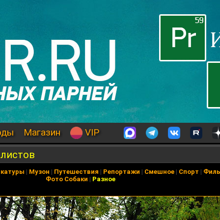
оды
Магазин
VIP
алистов
икатуры
|
Музон
|
Путешествия
|
Репортажи
|
Смешное
|
Спорт
|
Фил
Фото Собаки
|
Разное