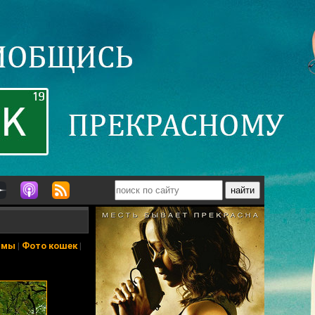
ьмы
|
Фото кошек
|