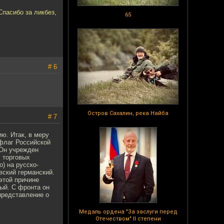
Спасибо за ликбез,
65
# 6
Остров Сахалин, река Найба
# 7
ю. Итак, в меру
 флаг Российской
 Он учрежден
х торговых
о) на русско-
вский германский.
этой причине
ый. С фронта он
представление о
Медаль ордена "За заслуги перед
Отечеством" II степени