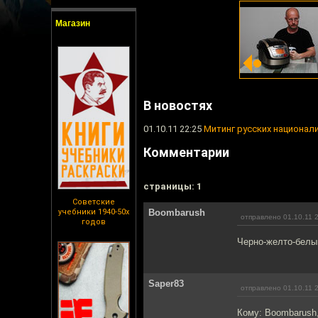
Магазин
В новостях
01.10.11 22:25
Митинг русских национал
Комментарии
cтраницы: 1
Советские
учебники 1940-50х
Boombarush
отправлено 01.10.11 
годов
Черно-желто-белый
Saper83
отправлено 01.10.11 
Кому: Boombarush