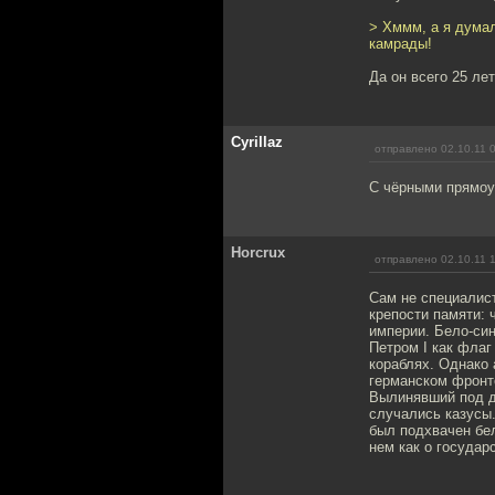
> Хммм, а я думал
камрады!
Да он всего 25 лет
Cyrillaz
отправлено 02.10.11 
С чёрными прямоу
Horcrux
отправлено 02.10.11 
Сам не специалист
крепости памяти: 
империи. Бело-си
Петром I как флаг
кораблях. Однако 
германском фронте
Вылинявший под д
случались казусы.
был подхвачен бе
нем как о государ