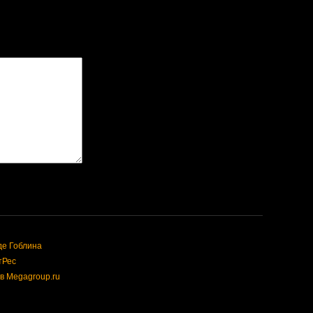
де Гоблина
тРес
в Megagroup.ru