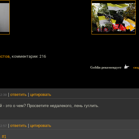
истов
, комментарии: 216
Goblin рекомендует
соз
|
ответить
|
цитировать
22:39
 - это о чем? Просветите недалекого, лень гуглить.
|
ответить
|
цитировать
22:57
,
#1