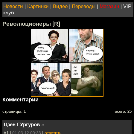
Новости
|
Картинки
|
Видео
|
Переводы
|
Магазин
|
VIP
клуб
Революционеры [R]
Комментарии
cтраницы: 1
всего: 25
Цзен ГУргуров
»
#1 |
01.03.12 00:33
|
ответить