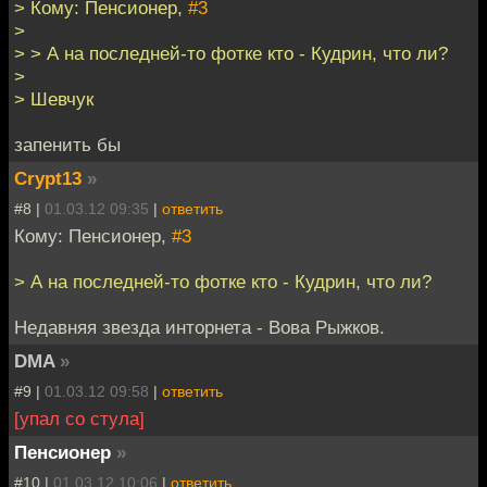
> Кому: Пенсионер,
#3
>
> > А на последней-то фотке кто - Кудрин, что ли?
>
> Шевчук
запенить бы
Crypt13
»
#8 |
01.03.12 09:35
|
ответить
Кому: Пенсионер,
#3
> А на последней-то фотке кто - Кудрин, что ли?
Недавняя звезда инторнета - Вова Рыжков.
DMA
»
#9 |
01.03.12 09:58
|
ответить
[упал со стула]
Пенсионер
»
#10 |
01.03.12 10:06
|
ответить