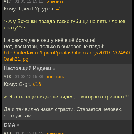
#17 |
01.03.12 15:11
|
ответить
Кому: Цзен ГУргуров,
#1
> А у Божанки правда такие губищи на пять членов
сразу???
На самом деле они у неё ещё больше!
Вот, посмотри, только в обморок не падай:
http://interfax.ru/ftproot/photos/photostory/2011/12/24/50
0sah21.jpg
Настоящий Индеец
»
#18 |
01.03.12 15:36
|
ответить
Кому: G-git,
#16
> Это ты еще видео не видел, с которого скриншот!!!
Да и так видно накал страсти. Старается человек,
чего уж там.
DMA
»
#19 |
01.03.12 16:45
|
ответить