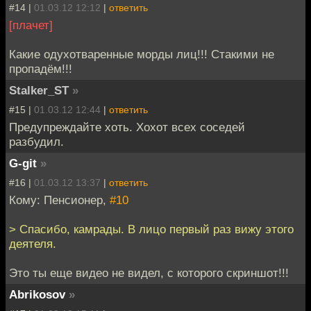
#14 |
01.03.12 12:12
|
ответить
[плачет]
Какие одухотваренные морды лиц!!! Стакими не
пропадём!!!
Stalker_ST
»
#15 |
01.03.12 12:44
|
ответить
Предупреждайте хоть. Хохот всех соседей
разбудил.
G-git
»
#16 |
01.03.12 13:37
|
ответить
Кому: Пенсионер,
#10
> Спасибо, камрады. В лицо первый раз вижу этого
деятеля.
Это ты еще видео не видел, с которого скриншот!!!
Abrikosov
»