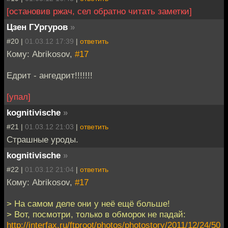
[остановив ржач, сел обратно читать заметки]
Цзен ГУргуров
»
#20 |
01.03.12 17:39
|
ответить
Кому: Abrikosov,
#17
Едрит - ангедрит!!!!!!!
[упал]
kognitivische
»
#21 |
01.03.12 21:03
|
ответить
Страшные уроды.
kognitivische
»
#22 |
01.03.12 21:04
|
ответить
Кому: Abrikosov,
#17
> На самом деле они у неё ещё больше!
> Вот, посмотри, только в обморок не падай:
http://interfax.ru/ftproot/photos/photostory/2011/12/24/50