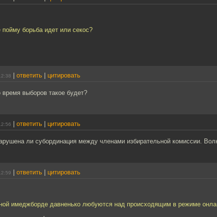
е пойму борьба идет или секос?
|
ответить
|
цитировать
12:38
во время выборов такое будет?
|
ответить
|
цитировать
12:56
нарушена ли субординация между членами избирательной комиссии. Вол
|
ответить
|
цитировать
12:59
тной имеджборде давненько любуются над происходящим в режиме онла