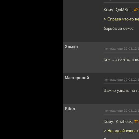
Кому: QoMSoL,
#2
> Справа что-то н
борьба за секос
Хомко
отправлено 02.03.12 
Кгм... это что, и 
Мастеровой
отправлено 02.03.12 
Важно узнать не 
Pifon
отправлено 02.03.12 
Кому: Kiwihoax,
#4
> На одной извес