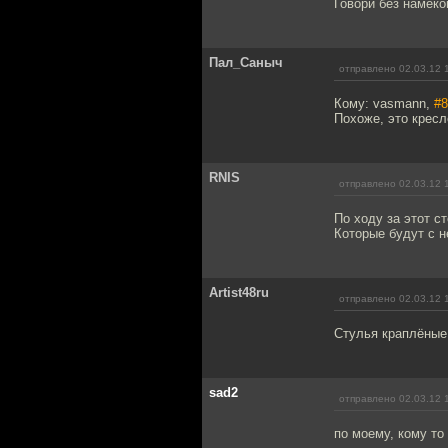
Говори без намеков
Пал_Саныч
отправлено 02.03.12 
Кому: vasmann,
#8
Похоже, это кресл
RNIS
отправлено 02.03.12 
По ходу за этот с
Которые будут с 
Artist48ru
отправлено 02.03.12 
Стулья краплёные!
sad2
отправлено 02.03.12 
по моему, кому то