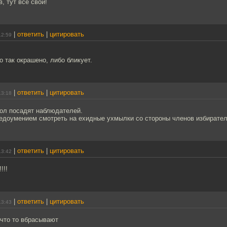
, тут все свои!
|
ответить
|
цитировать
12:59
о так окрашено, либо бликует.
|
ответить
|
цитировать
13:18
тол посадят наблюдателей.
недоумением смотреть на ехидные ухмылки со стороны членов избирател
|
ответить
|
цитировать
13:42
!!!
|
ответить
|
цитировать
13:43
 что то вбрасывают