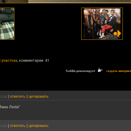
 участках
, комментарии: 41
Goblin рекомендует
создать интерне
|
ответить
|
цитировать
12:18
Мама Люба"
|
ответить
|
цитировать
12:21