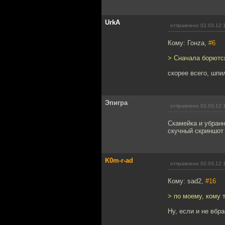
UrkA
отправлено 02.03.12 
Кому: Гонzа,
#6
> Сначала борютс
скорее всего, шпи
Эпигра
отправлено 02.03.12 
Скамейка и убранн
скучный скриншот 
K0m-r-ad
отправлено 02.03.12 
Кому: sad2,
#16
> по моему, кому 
Ну, если и не вбр