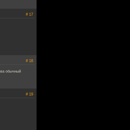
# 17
# 18
ева обычный
# 19