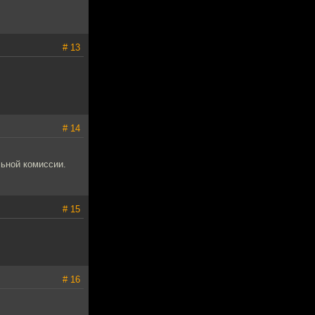
# 13
# 14
ьной комиссии.
# 15
# 16