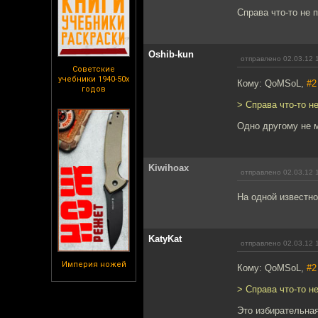
Справа что-то не 
Oshib-kun
отправлено 02.03.12 
Советские
учебники 1940-50х
Кому: QoMSoL,
#2
годов
> Справа что-то н
Одно другому не м
Kiwihoax
отправлено 02.03.12 
На одной известн
KatyKat
отправлено 02.03.12 
Империя ножей
Кому: QoMSoL,
#2
> Справа что-то н
Это избирательная