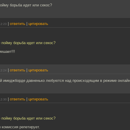
пойму борьба идет или секос?
|
ответить
|
цитировать
12:23
е пойму борьба идет или секос?
ешает!!!
|
ответить
|
цитировать
12:24
ой имеджборде давненько любуются над происходящим в режиме онлайн
|
ответить
|
цитировать
12:30
е пойму борьба идет или секос?
 комиссия репетирует.