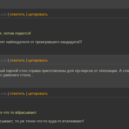
|
ответить
|
цитировать
14:20
я, потом порются!
лят наблюдателя от проигравшего кандидата!!!
|
ответить
|
цитировать
14:49
ый парчой стол справа приготовлены для vip-персон от оппозиции. А сл
с рабочего стола...
|
ответить
|
цитировать
14:56
то что то вбрасывают
асывают, то уж точно что-то куда-то вталкивают!