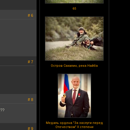
65
# 6
# 7
Остров Сахалин, река Найба
# 8
???
Медаль ордена "За заслуги перед
Отечеством" II степени
# 9