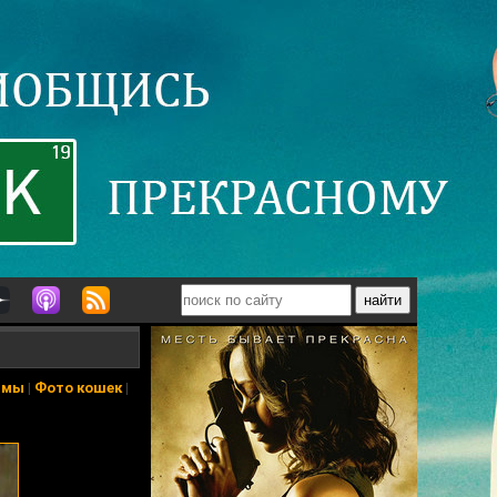
ьмы
|
Фото кошек
|