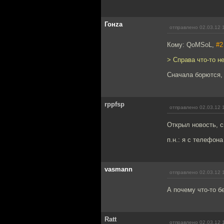
Гонzа
отправлено 02.03.12 
Кому: QoMSoL,
#2
> Справа что-то н
Сначала борются,
rppfsp
отправлено 02.03.12 
Открыл новость, с
п.н.: я с телефона
vasmann
отправлено 02.03.12 
А почему что-то б
Ratt
отправлено 02.03.12 