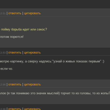
|
ответить
|
цитировать
12:31
е пойму борьба идет или секос?
 потом порются!
|
ответить
|
цитировать
12:33
мотрю картинку, а сверху надпись:"узнай о живых показах первым" :)
 если чо.
|
ответить
|
цитировать
12:36
елое (я так понимаю это значек мыслей) торчит то из головы, то из жопы
|
ответить
|
цитировать
12:36