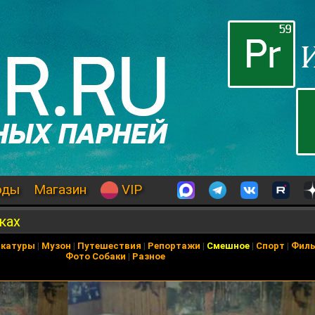
оды
Магазин
VIP
ках
икатуры
|
Музон
|
Путешествия
|
Репортажи
|
Смешное
|
Спорт
|
Фил
Фото Собаки
|
Разное