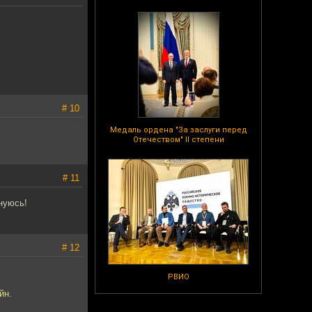
# 10
Медаль ордена "За заслуги перед
Отечеством" II степени
# 11
нуюсь!
# 12
РВИО
йн.