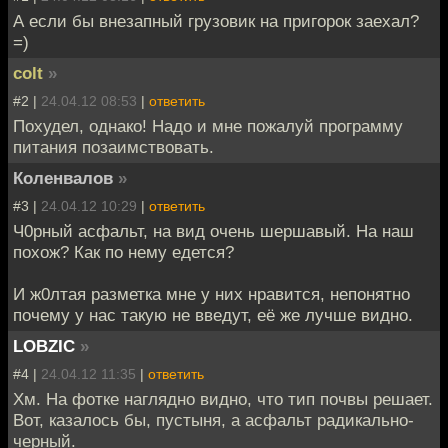
А если бы внезапный грузовик на пригорок заехал?
=)
colt
»
#2 |
24.04.12 08:53
|
ответить
Похудел, однако! Надо и мне пожалуй программу
питания позаимствовать.
Коленвалов
»
#3 |
24.04.12 10:29
|
ответить
Ч0рный асфальт, на вид очень шершавый. На наш
похож? Как по нему едется?
И ж0лтая разметка мне у них нравится, непонятно
почему у нас такую не введут, её же лучше видно.
LOBZIC
»
#4 |
24.04.12 11:35
|
ответить
Хм. На фотке наглядно видно, что тип почвы решает.
Вот, казалось бы, пустыня, а асфальт радикально-
черный.