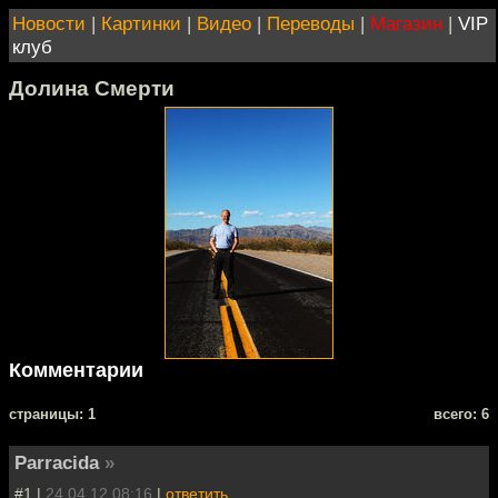
Новости
|
Картинки
|
Видео
|
Переводы
|
Магазин
|
VIP
клуб
Долина Смерти
Комментарии
cтраницы: 1
всего: 6
Parracida
»
#1 |
24.04.12 08:16
|
ответить