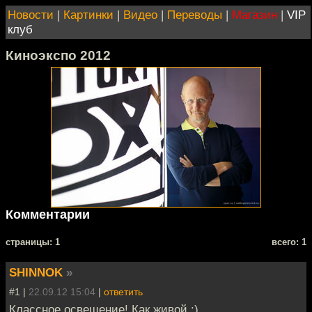
Новости
|
Картинки
|
Видео
|
Переводы
|
Магазин
|
VIP
клуб
Киноэкспо 2012
Комментарии
cтраницы: 1
всего: 1
SHINNOK
»
#1 |
22.09.12 15:04
|
ответить
Классное освещение! Как живой :)