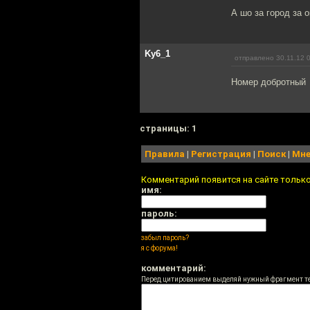
А шо за город за 
Ky6_1
отправлено 30.11.12 
Номер добротный
cтраницы: 1
Правила
|
Регистрация
|
Поиск
|
Мне
Комментарий появится на сайте тольк
имя:
пароль:
забыл пароль?
я с форума!
комментарий:
Перед цитированием выделяй нужный фрагмент т