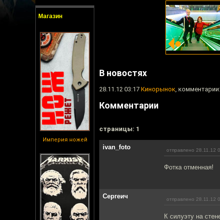
Магазин
В новостях
28.11.12 03:17
Кинорынок
, комментарии:
Комментарии
cтраницы: 1
Империя ножей
ivan_foto
отправлено 28.11.12 
Фотка отменная!
Сергеич
отправлено 28.11.12 
К силуэту на стен