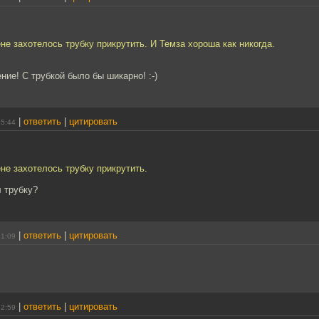
ене захотелось трубку прикрутить. И Темза хороша как никогда.
ие! С трубкой было бы шикарно! :-)
|
ответить
|
цитировать
15:44
ене захотелось трубку прикрутить.
 трубку?
|
ответить
|
цитировать
21:09
|
ответить
|
цитировать
22:59