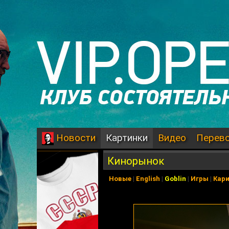
Картинки
Видео
Перев
Новости
Кинорынок
Новые
|
English
|
Goblin
|
Игры
|
Кар