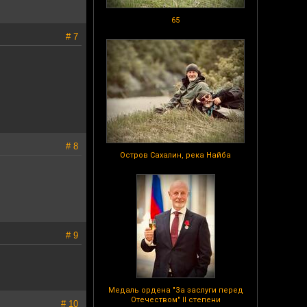
65
# 7
# 8
Остров Сахалин, река Найба
# 9
Медаль ордена "За заслуги перед
Отечеством" II степени
# 10