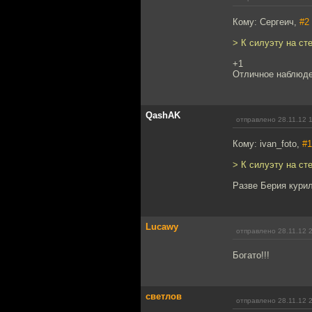
Кому: Сергеич,
#2
> К силуэту на ст
+1
Отличное наблюден
QashAK
отправлено 28.11.12 
Кому: ivan_foto,
#1
> К силуэту на ст
Разве Берия курил
Lucawy
отправлено 28.11.12 
Богато!!!
светлов
отправлено 28.11.12 