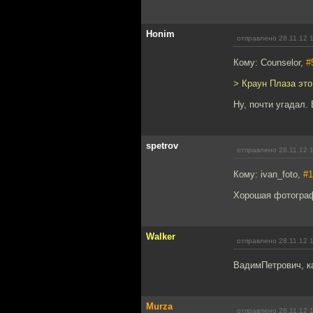
Honim
отправлено 28.11.12 
Кому: Counselor,
#
> Краун Плаза это
Ну, почти угадал.
spetrov
отправлено 28.11.12 
Кому: ivan_foto,
#1
Хорошая фотограф
Walker
отправлено 28.11.12 
ВадимПетрович, ка
Murza
отправлено 28.11.12 