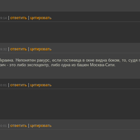
|
ответить
|
цитировать
09:14
|
ответить
|
цитировать
09:32
Украина. Непонятен ракурс, если гостиница в окне видна боком, то, судя
ич - это либо экспоцентр, либо одна из башен Москва-Сити.
|
ответить
|
цитировать
10:01
|
ответить
|
цитировать
10:01