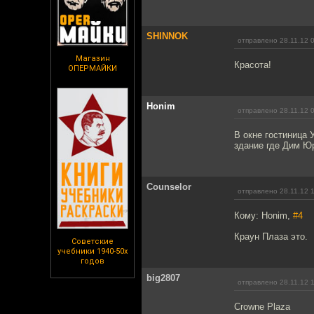
SHINNOK
отправлено 28.11.12 
Магазин
Красота!
ОПЕРМАЙКИ
Honim
отправлено 28.11.12 
В окне гостиница 
здание где Дим Юр
Counselor
отправлено 28.11.12 
Кому: Honim,
#4
Краун Плаза это.
Советские
учебники 1940-50х
годов
big2807
отправлено 28.11.12 
Crowne Plaza