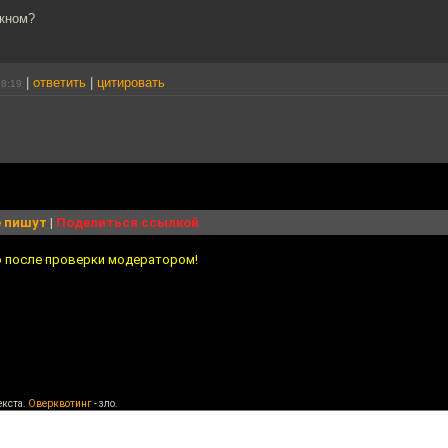
окном?
|
ответить
|
цитировать
08:19
 пишут
|
Поделиться ссылкой
о после проверки модератором!
екста.
Оверквотинг
- зло.