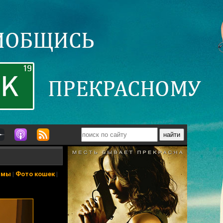
ьмы
|
Фото кошек
|