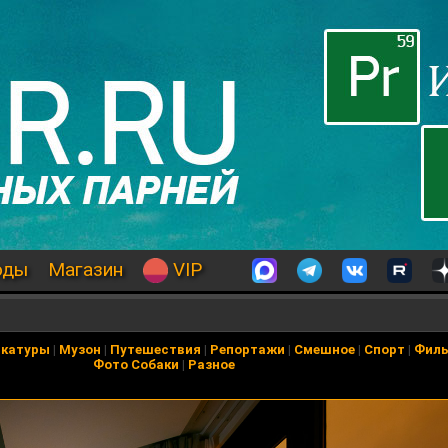
оды
Магазин
VIP
икатуры
|
Музон
|
Путешествия
|
Репортажи
|
Смешное
|
Спорт
|
Фил
Фото Собаки
|
Разное