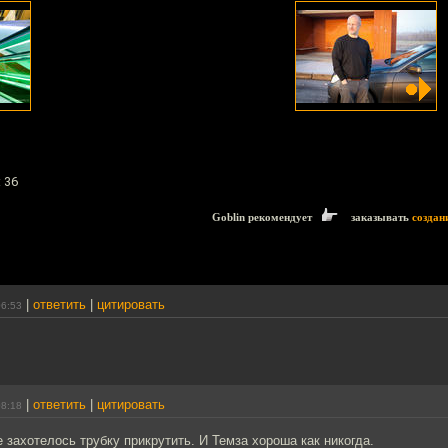
 36
Goblin рекомендует
заказывать
создан
|
ответить
|
цитировать
06:53
|
ответить
|
цитировать
08:18
е захотелось трубку прикрутить. И Темза хороша как никогда.