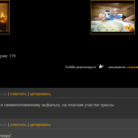
рии: 179
Goblin рекомендует
заказывать
создан
|
ответить
|
цитировать
17:54
е и свежеположенному асфальту, на платном участке трассы
|
ответить
|
цитировать
09:32
умера".