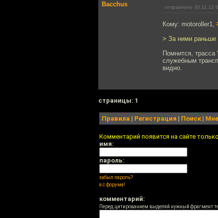
Bacchus
отправлено 30.11.12 
Кому: motoroller1,
> За ними раньше 
Помнится, трасса 
служебным транспо
видно.
cтраницы: 1
Правила
|
Регистрация
|
Поиск
|
Мне
Комментарий появится на сайте тольк
имя:
пароль:
забыл пароль?
я с форума!
комментарий:
Перед цитированием выделяй нужный фрагмент т