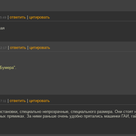
|
ответить
|
цитировать
15:49
ная
|
ответить
|
цитировать
12:17
"Бумера".
|
ответить
|
цитировать
17:11
становки, специально непрозрачные, специального размера. Они стоят 
ых прямиках. За ними раньше очень удобно прятались машинки ГАИ, гай