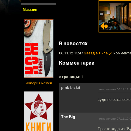
Магазин
В новостях
06.11.12 15:47
Заезд в Липецк
, коммента
Комментарии
cтраницы: 1
Империя ножей
pink bizkit
отправлено 06.11.12 
судя по остановк
The Big
отправлено 07.11.12 
Просто кадр из "Б