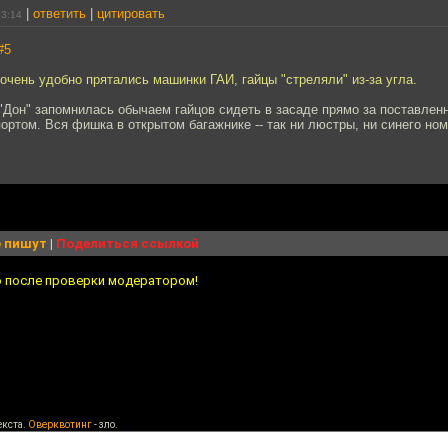
|
ответить
|
цитировать
03:14
#5
очень удобно прятались машинки ГАИ, гайцы "стреляли" из-за угла.
"Дон" запомнилась обычаем гайцов сидеть в засаде прямо за поставлен
ртом. Вся фишка в открытом багажнике -- так ни люстры, ни синего ном
 пишут
|
Поделиться ссылкой
о после проверки модератором!
екста.
Оверквотинг
- зло.