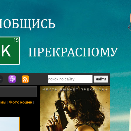
ьмы
|
Фото кошек
|