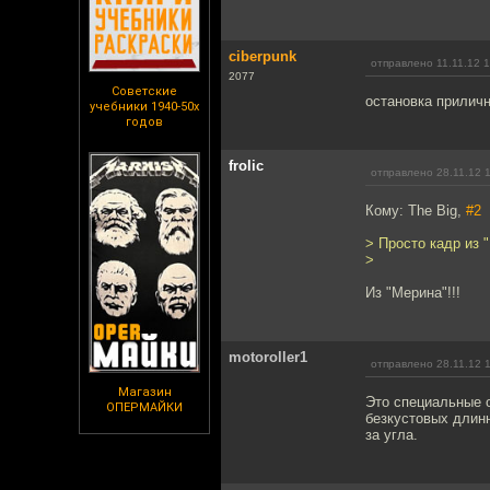
ciberpunk
отправлено 11.11.12 
2077
Советские
остановка прилич
учебники 1940-50х
годов
frolic
отправлено 28.11.12 
Кому: The Big,
#2
> Просто кадр из 
>
Из "Мерина"!!!
motoroller1
отправлено 28.11.12 
Магазин
Это специальные о
ОПЕРМАЙКИ
безкустовых длинн
за угла.