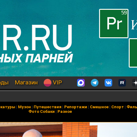
оды
Магазин
VIP
икатуры
|
Музон
|
Путешествия
|
Репортажи
|
Смешное
|
Спорт
|
Фил
Фото Собаки
|
Разное