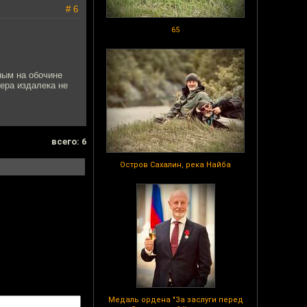
# 6
65
ным на обочине
ера издалека не
всего: 6
Остров Сахалин, река Найба
Медаль ордена "За заслуги перед