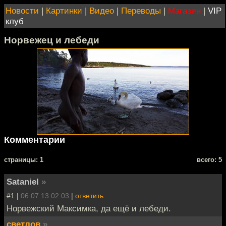
Новости
|
Картинки
|
Видео
|
Переводы
|
Магазин
|
VIP
клуб
Норвежец и лебеди
Комментарии
cтраницы: 1
всего: 5
Sataniel
»
#1 |
06.07.13 02:03
|
ответить
Норвежский Максимка, да ещё и лебеди.
светлов
»