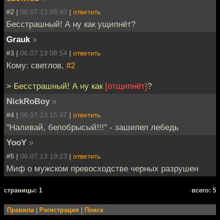
#2 |
06.07.13 08:40
|
ответить
Бесстрашный! А ну как ущипнёт?
Grauk
»
#3 |
06.07.13 08:54
|
ответить
Кому: светлов,
#2
> Бесстрашный! А ну как
[отщипнёт]
?
NickRoBoy
»
#4 |
06.07.13 15:47
|
ответить
"Наливай, белобрысый!!!" - зашипел лебедь
YooY
»
#5 |
06.07.13 19:23
|
ответить
Миф о мужском превосходстве черных разрушен
cтраницы: 1
всего: 5
Правила
|
Регистрация
|
Поиск