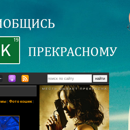
ьмы
|
Фото кошек
|