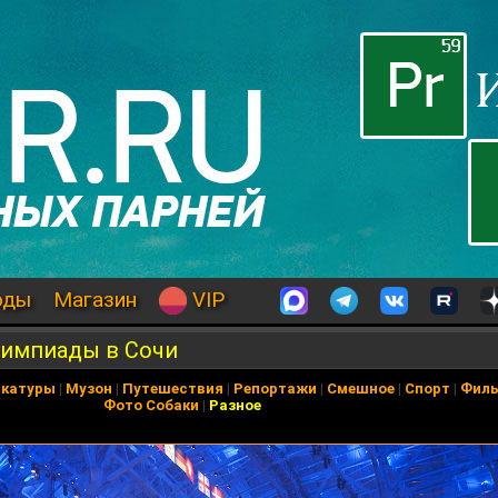
оды
Магазин
VIP
лимпиады в Сочи
икатуры
|
Музон
|
Путешествия
|
Репортажи
|
Смешное
|
Спорт
|
Фил
Фото Собаки
|
Разное