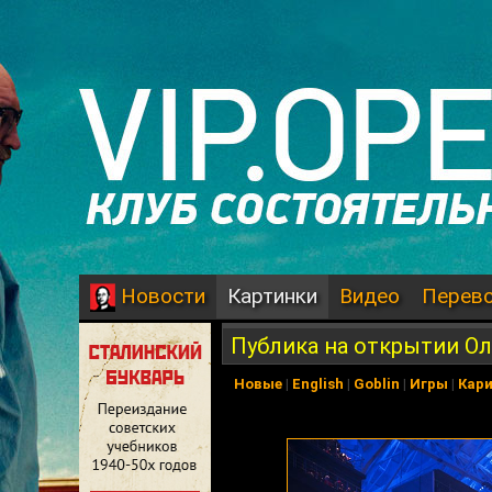
Картинки
Видео
Перев
Новости
Публика на открытии О
Новые
|
English
|
Goblin
|
Игры
|
Кар