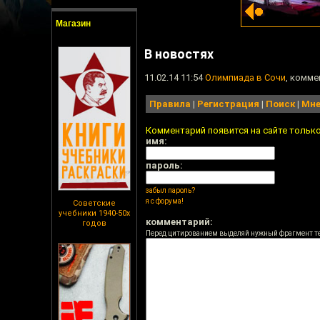
Магазин
В новостях
11.02.14 11:54
Олимпиада в Сочи
, комме
Правила
|
Регистрация
|
Поиск
|
Мне
Комментарий появится на сайте тольк
имя:
пароль:
забыл пароль?
я с форума!
Советские
учебники 1940-50х
комментарий:
годов
Перед цитированием выделяй нужный фрагмент т