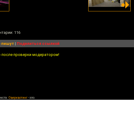
нтарии: 116
 пишут
|
Поделиться ссылкой
о после проверки модератором!
екста.
Оверквотинг
- зло.