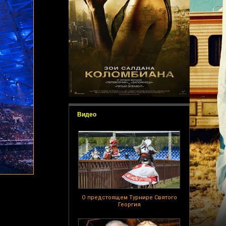
Видео
О предстоящем Турнире Святого
Георгия