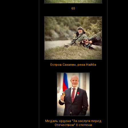
65
Остров Сахалин, река Найба
Медаль ордена "За заслуги перед
Отечеством" II степени