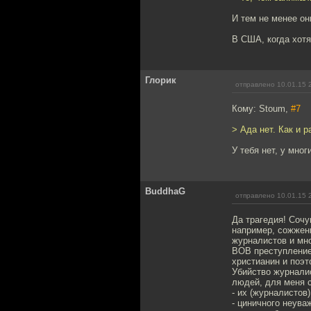
И тем не менее он
В США, когда хотя
Глорик
отправлено 10.01.15 
Кому: Stoum,
#7
> Ада нет. Как и р
У тебя нет, у мног
BuddhaG
отправлено 10.01.15 
Да трагедия! Сочу
например, сожжени
журналистов и мно
ВОВ преступление
христианин и поэт
Убийство журнали
людей, для меня 
- их (журналистов
- циничного неува