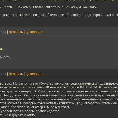
и мертвы. Причем убивали конкретно, а не наобум. Как так?
т кого-то немножко попытать, "террориста" вывозят в др. страну - какие
|
ответить
|
цитировать
21:34
ая.
их есть.
|
ответить
|
цитировать
21:34
вствую. Но было ли это убийство таким непредсказуемым и чудовищно-с
е украинскими фашистами 48 человек в Одессе 02.05.2014. Кто-нибудь 
гих других западных СМИ хоть как-то отреагировал на это схожее с ф
. Нет. Для них было важнее поглумиться над религиозными чувствами м
ому уважение к любой религии заложена во мне с уважением к моей соб
стов журнала, который публиковал карикатуры, глубоко-оскорбительны
скорее является закономерным результатом:
) уверенности в своем превосходстве,
жения к другим людям,