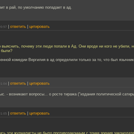
рит в рай, по умолчанию попадает в ад.
|
ответить
|
цитировать
20:57
 выяснить, почему эти люди попали в Ад. Они вроде ни кого не убили, 
 были?
енной комедии Вергилия в ад определили только за то, что был язычник
|
ответить
|
цитировать
21:04
ыс. - возникают вопросы... о росте тиража ("издания политической сатиры
|
ответить
|
цитировать
21:05
ись эти журналисты не было противозаконным с точки зрения законодат