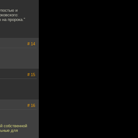
упостью и
ковского:
 на пророка."
# 14
# 15
# 16
ей собственной
льные для