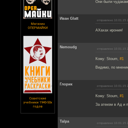
Они были чудакам
Иван Glatt
отправлено 10.01.15 
Магазин
ОПЕРМАЙКИ
АХахах ирония!
Nemoudg
отправлено 10.01.15 
Кому: Stoum,
#1
Видимо, по мнению
Глорик
отправлено 10.01.15 
Кому: Stoum,
#1
Советские
учебники 1940-50х
За атеизм в Ад и 
годов
Talpa
отправлено 10.01.15 