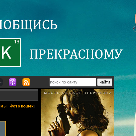
ьмы
|
Фото кошек
|