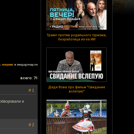
Трамп против родильного туризма,
безработица из-за ИИ
ь
лендинг
в megagroup.ru
всего: 71
Дядя Вова про фильм "Свидание
# 1
вслепую"
 обворовали и
# 2