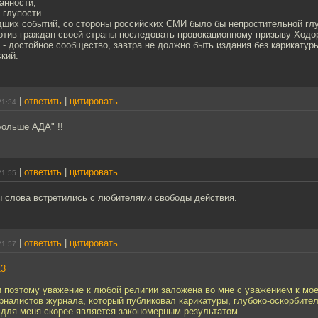
занности,
 глупости.
дших событий, со стороны российских СМИ было бы непростительной гл
отив граждан своей страны последовать провокационному призыву Ходор
- достойное сообщество, завтра не должно быть издания без карикатуры
кий.
|
ответить
|
цитировать
21:34
"Больше АДА" !!
|
ответить
|
цитировать
21:55
 слова встретились с любителями свободы действия.
|
ответить
|
цитировать
21:57
13
и поэтому уважение к любой религии заложена во мне с уважением к мо
рналистов журнала, который публиковал карикатуры, глубоко-оскорбите
для меня скорее является закономерным результатом