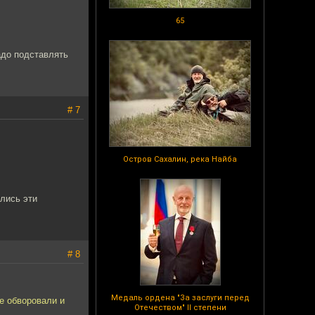
65
адо подставлять
# 7
Остров Сахалин, река Найба
ались эти
# 8
Медаль ордена "За заслуги перед
не обворовали и
Отечеством" II степени