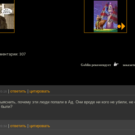
мментарии: 307
Goblin рекомендует
заказат
|
ответить
|
цитировать
20:16
ыяснить, почему эти люди попали в Ад. Они вроде ни кого не убили, не
 были?
|
ответить
|
цитировать
20:34