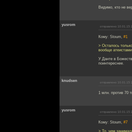
Видимо, кто не ве
yusrom
отправлено 10.01.15 
Кому: Stoum,
#1
> Осталось только
вообще атеистами
У Данте в Божеств
поинтереснее.
knudsen
отправлено 10.01.15 
1 млн. против 70 т
yusrom
отправлено 10.01.15 
Кому: Stoum,
#7
> То, чем занимал