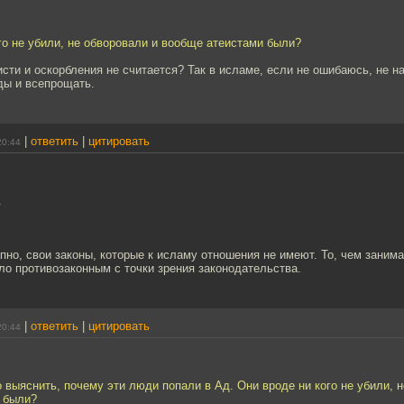
го не убили, не обворовали и вообще атеистами были?
сти и оскорбления не считается? Так в исламе, если не ошибаюсь, не н
ды и всепрощать.
|
ответить
|
цитировать
20:44
.
пно, свои законы, которые к исламу отношения не имеют. То, чем заним
о противозаконным с точки зрения законодательства.
|
ответить
|
цитировать
20:44
 выяснить, почему эти люди попали в Ад. Они вроде ни кого не убили, 
 были?