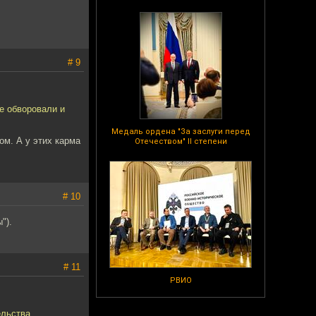
# 9
не обворовали и
Медаль ордена "За заслуги перед
ом. А у этих карма
Отечеством" II степени
# 10
").
# 11
РВИО
ельства.