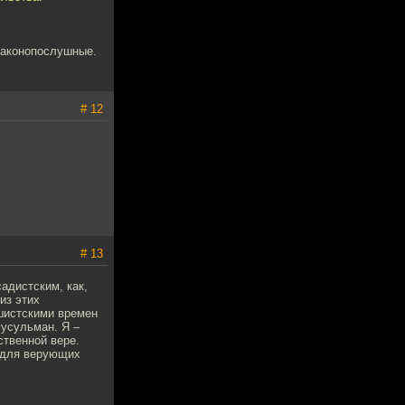
 законопослушные.
# 12
# 13
адистским, как,
из этих
ашистскими времен
усульман. Я –
ственной вере.
е для верующих