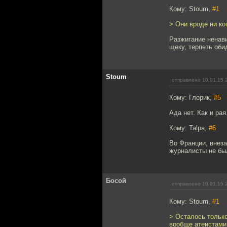
Кому: Stoum,
#1
> Они вроде ни ко
Разжигание ненави
щеку, терпеть оби
Stoum
отправлено 10.01.15 
Кому: Глорик,
#5
Ада нет. Как и рая
Кому: Talpa,
#6
Во Франции, внеза
журналисты не был
Босой
отправлено 10.01.15 
Кому: Stoum,
#1
> Осталось только
вообще атеистами