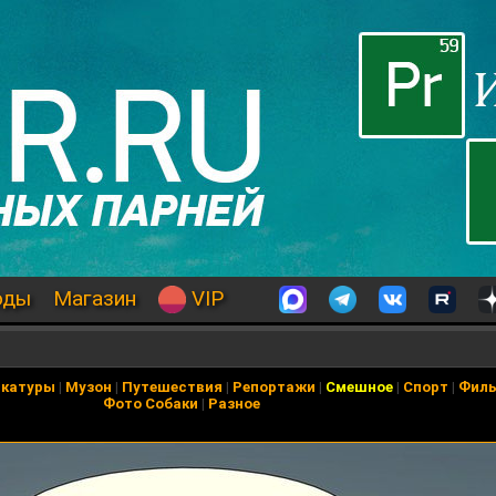
оды
Магазин
VIP
икатуры
|
Музон
|
Путешествия
|
Репортажи
|
Смешное
|
Спорт
|
Фил
Фото Собаки
|
Разное