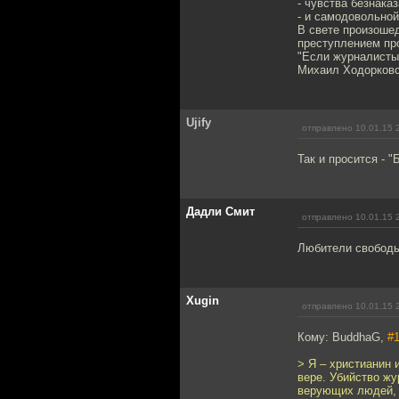
- чувства безнака
- и самодовольной
В свете произоше
преступлением пр
"Если журналисты 
Михаил Ходорковс
Ujify
отправлено 10.01.15 
Так и просится - 
Дадли Смит
отправлено 10.01.15 
Любители свободы
Xugin
отправлено 10.01.15 
Кому: BuddhaG,
#
> Я – христианин 
вере. Убийство жу
верующих людей, 