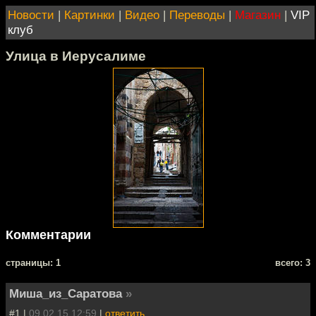
Новости
|
Картинки
|
Видео
|
Переводы
|
Магазин
|
VIP
клуб
Улица в Иерусалиме
Комментарии
cтраницы: 1
всего: 3
Миша_из_Саратова
»
#1 |
09.02.15 12:59
|
ответить