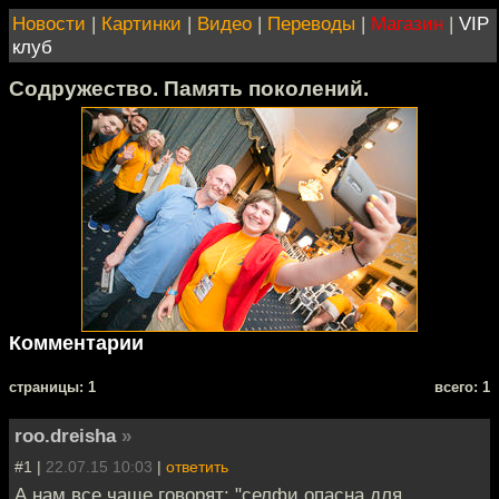
Новости
|
Картинки
|
Видео
|
Переводы
|
Магазин
|
VIP
клуб
Содружество. Память поколений.
Комментарии
cтраницы: 1
всего: 1
roo.dreisha
»
#1 |
22.07.15 10:03
|
ответить
А нам все чаще говорят: "селфи опасна для