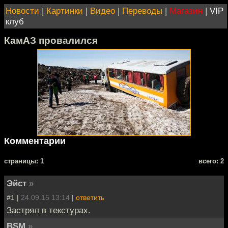
Новости
|
Картинки
|
Видео
|
Переводы
|
Магазин
|
VIP
клуб
КамАЗ провалился
Комментарии
cтраницы: 1
всего: 2
Эйст
»
#1 |
24.09.15 13:14
|
ответить
Застрял в текстурах.
BSM
»