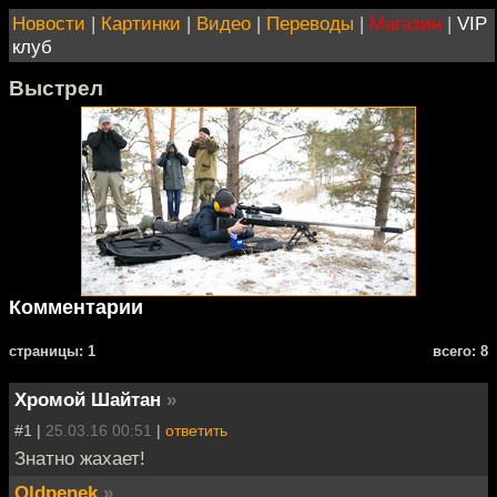
Новости
|
Картинки
|
Видео
|
Переводы
|
Магазин
|
VIP
клуб
Выстрел
Комментарии
cтраницы: 1
всего: 8
Хромой Шайтан
»
#1 |
25.03.16 00:51
|
ответить
Знатно жахает!
Oldpenek
»