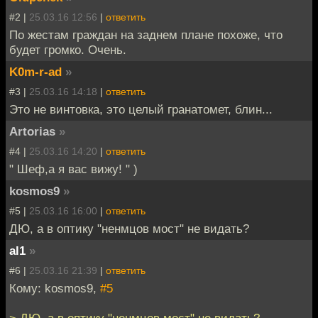
#2 |
25.03.16 12:56
|
ответить
По жестам граждан на заднем плане похоже, что
будет громко. Очень.
K0m-r-ad
»
#3 |
25.03.16 14:18
|
ответить
Это не винтовка, это целый гранатомет, блин...
Artorias
»
#4 |
25.03.16 14:20
|
ответить
" Шеф,а я вас вижу! " )
kosmos9
»
#5 |
25.03.16 16:00
|
ответить
ДЮ, а в оптику "ненмцов мост" не видать?
al1
»
#6 |
25.03.16 21:39
|
ответить
Кому: kosmos9,
#5