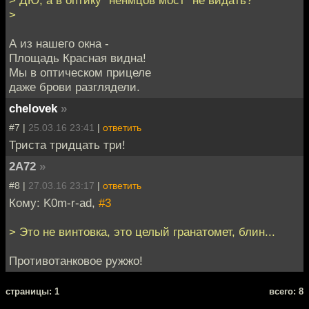
> ДЮ, а в оптику "ненмцов мост" не видать?
>
А из нашего окна -
Площадь Красная видна!
Мы в оптическом прицеле
даже брови разглядели.
chelovek
»
#7 |
25.03.16 23:41
|
ответить
Триста тридцать три!
2A72
»
#8 |
27.03.16 23:17
|
ответить
Кому: K0m-r-ad,
#3
> Это не винтовка, это целый гранатомет, блин...
Противотанковое ружжо!
cтраницы: 1
всего: 8