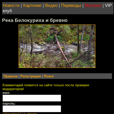
Новости
|
Картинки
|
Видео
|
Переводы
|
Магазин
|
VIP
клуб
Река Белокуриха и бревно
Правила
|
Регистрация
|
Поиск
Комментарий появится на сайте только после проверки
модератором!
имя:
пароль:
забыл пароль?
|
я с форума