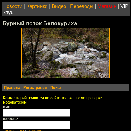
Новости
|
Картинки
|
Видео
|
Переводы
|
Магазин
|
VIP
клуб
Бурный поток Белокуриха
Правила
|
Регистрация
|
Поиск
Комментарий появится на сайте только после проверки
модератором!
имя:
пароль:
забыл пароль?
|
я с форума