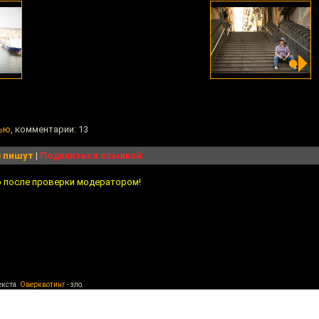
рью
, комментарии: 13
 пишут
|
Поделиться ссылкой
о после проверки модератором!
екста.
Оверквотинг
- зло.