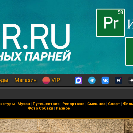
оды
Магазин
VIP
икатуры
|
Музон
|
Путешествия
|
Репортажи
|
Смешное
|
Спорт
|
Фил
Фото Собаки
|
Разное