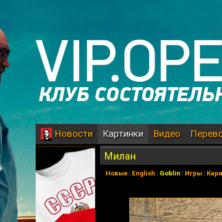
Картинки
Видео
Перев
Новости
Милан
Новые
|
English
|
Goblin
|
Игры
|
Кар