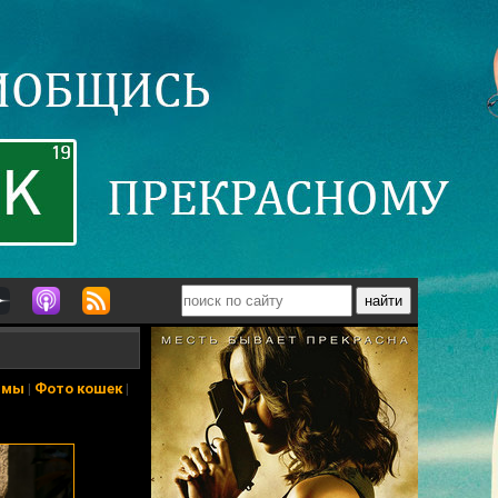
ьмы
|
Фото кошек
|