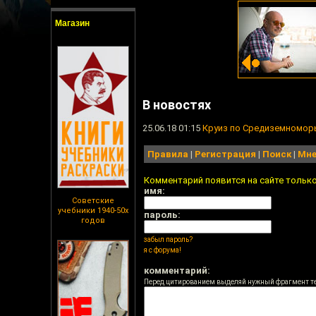
Магазин
В новостях
25.06.18 01:15
Круиз по Средиземномо
Правила
|
Регистрация
|
Поиск
|
Мне
Комментарий появится на сайте тольк
имя:
Советские
учебники 1940-50х
пароль:
годов
забыл пароль?
я с форума!
комментарий:
Перед цитированием выделяй нужный фрагмент т