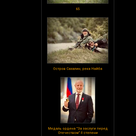
65
Остров Сахалин, река Найба
Медаль ордена "За заслуги перед
Отечеством" II степени