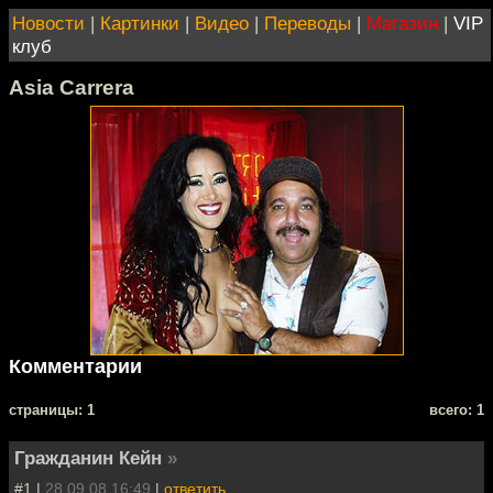
Новости
|
Картинки
|
Видео
|
Переводы
|
Магазин
|
VIP
клуб
Asia Carrera
Комментарии
cтраницы: 1
всего: 1
Гражданин Кейн
»
#1 |
28.09.08 16:49
|
ответить