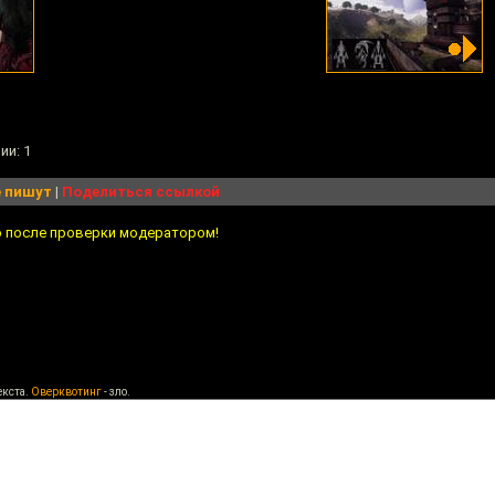
ии: 1
 пишут
|
Поделиться ссылкой
о после проверки модератором!
екста.
Оверквотинг
- зло.