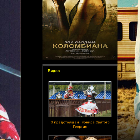
Видео
О предстоящем Турнире Святого
Георгия