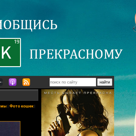
ьмы
|
Фото кошек
|