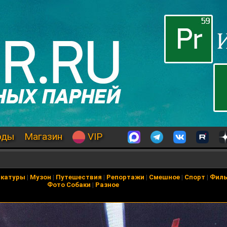
оды
Магазин
VIP
икатуры
|
Музон
|
Путешествия
|
Репортажи
|
Смешное
|
Спорт
|
Фил
Фото Собаки
|
Разное