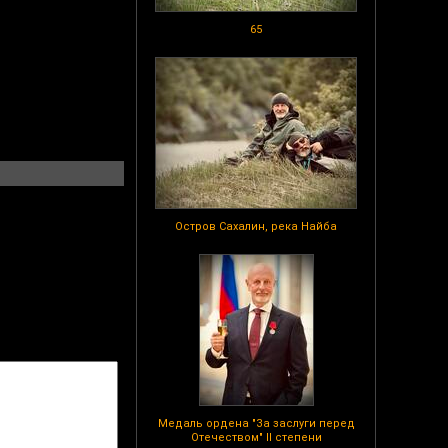
65
Остров Сахалин, река Найба
Медаль ордена "За заслуги перед
Отечеством" II степени