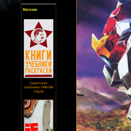
Магазин
Советские
учебники 1940-50х
годов