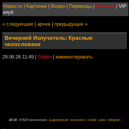
Новости
|
Картинки
|
Видео
|
Переводы
|
Магазин
|
VIP
клуб
« следующие
|
архив
|
предыдущие »
Вечерний Излучатель: Красные
чехословаки
29.06.26 11:49
|
Goblin
|
комментировать
18:19
|
97829 просмотров
|
аудиоверсия
|
вконтакте
|
rutube
|
дзен
|
telegram