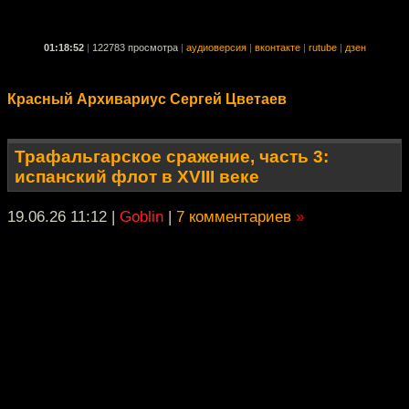
01:18:52
|
122783 просмотра
|
аудиоверсия
|
вконтакте
|
rutube
|
дзен
Красный Архивариус Сергей Цветаев
Трафальгарское сражение, часть 3:
испанский флот в XVIII веке
19.06.26 11:12
|
Goblin
|
7 комментариев
»