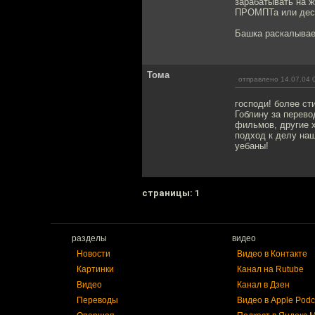
зарабатывать на 
ПРОМПТа или деся
Башка раскалывает
Тома
отправлено 14.07.04 
господи! более ст
Гоблину за перево
фильмов, другие х
подход к делу наш
уебаны!
cтраницы: 1
разделы
видео
Новости
Видео в Контакте
Картинки
Канал на Rutube
Видео
Канал в Дзен
Переводы
Видео в Apple Podc