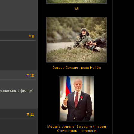
65
# 9
Остров Сахалин, река Найба
# 10
исываемого фильм!
# 11
Медаль ордена "За заслуги перед
Отечеством" II степени