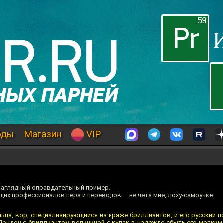
оды
Магазин
VIP
наглядный оправдательный пример.
щих профессионалов пера и переводов — не чета мне, лоху-самоучке.
ьца, вор, специализирующийся на краже бриллиантов, и его русский п
ондон с бриллиантом величиной с кулак в надежде сбыть его мелким