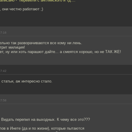
аписано - "перевели с английского и тд...."
 они честно работают ;)
17:16
ельно так разворачиваются все кому ни лень.
трит милиция!
т, ну или хоть парашют дайте... а смеятся хорошо, но не ТАК ЖЕ!
17:42
 статьи, аж интересно стало.
17:58
. Видать перепил на выходных. К чему все это???
лов в Инете (да и по жизни), которые пытаются