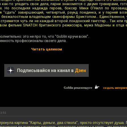
ы как-то уладить свои дела, парни знакомятся с двумя тренерами, г
х. Но последняя надежда героев, боксер Мики О'Нилл по прозвищ
я "сдать" завершающий, четвертый, раунд поединка, и у парней во
с безжалостным владельцем свинофермы Бриктопом... Единственное, 
 стремится чуть ли не каждый второй лондонский гангстер... Так или 
вом фильме SNATCH британского режиссера, мужа Мадонны и отца е
лнительно: это не про то, что "Goblin круче всех".
венность профессионалы своего дела.
Читать целиком
Подписывайся на канал в
Дзен
Goblin рекомендует
создать интерне
13:51
затронула картина "Карты, деньги, два ствола", просто отсутствует душа.
принимают во внимание личность создателя картины и стиль, им рожден