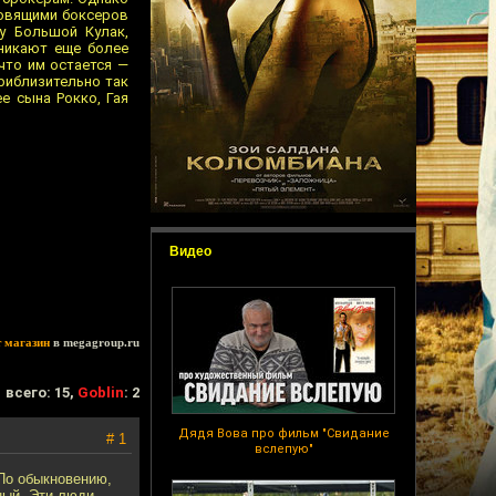
отовящими боксеров
у Большой Кулак,
зникают еще более
что им остается —
приблизительно так
е сына Рокко, Гая
Видео
т магазин
в megagroup.ru
всего: 15,
Goblin
: 2
Дядя Вова про фильм "Свидание
# 1
вслепую"
 По обыкновению,
ный. Эти люди