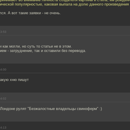
ической популярностью, каковая выпала на долю данного произведения
ся. А вот такие заявки - не очень.
13:53
 как могли, но суть то статьи не в этом.
ием - затруднение, так и оставили без перевода.
14:00
такую хню пишут
14:02
в Лондоне рулят "Безжалостные владельцы свиноферм" :)
14:13