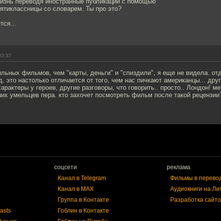
жизнь переводя иностранные публикации с помощью
тиклассницы со словарем. Ты про это?
ся...
03:37
ильных фильмов, чем "карты, деньги" и "спиздили", я еще не видела. от
д. это настолько отличается от того, чем нас пичкают американцы... др
арактеры у героев, другие разговоры, что говорить.. просто.. Лондон! м
их умельцев пера. кто захочет посмотреть фильм после такой рецензии?
соцсети
реклама
Канал в Telegram
Фильмы в перево
Канал в MAX
Аудиокниги на Ли
Группа в Контакте
Разработка сайто
asts
Гоблин в Контакте