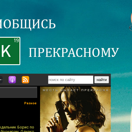
Разное
одельник Борис по
 брокерам. Однако