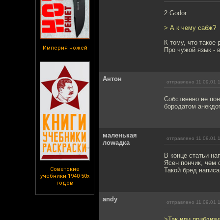
2 Godor
> А к чему сабж?
К тому, что такое 
Империя ножей
Про чужой язык - 
Антон
отправлено 11.09.01 
Собственно не пон
бородатом анекдо
маленькая
отправлено 11.09.01 
лоwaдка
В конце статьи нап
Ясен пончик, чем 
Советские
Такой бред написан
учебники 1940-50х
годов
andy
отправлено 11.09.01 
>Так или приблизи