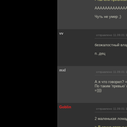
АААААААААААААА
Чуть не умер ;)
vv
отправлено 11.09.01 
безжалостный вл
п..дец
mxl
отправлено 11.09.01 
А я что говорил? =
По таким 'превью'
=))))
Goblin
отправлено 11.09.01 
2 маленькая лоwa