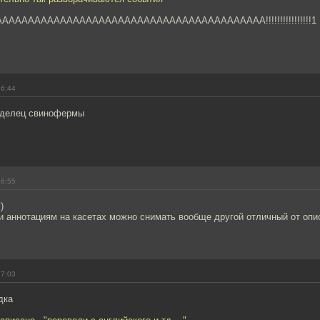
АААААААААААААААААААААААААААААААААААААААА!!!!!!!!!!!!!!!!1
16:44
аделец свинофермы
16:55
)
 и аннотациям на касетах можно снимать вообще другой отличный от оп
17:03
дка