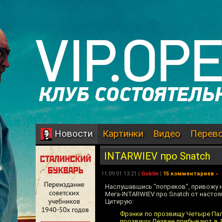
Картинки
Видео
Перев
Новости
INTARWIEV про Snatch
11.09.01 13:21 |
Goblin
|
15 комментариев
»
Наслушавшись "попреков", привожу 
Мега-INTARWIEV про Snatch от настоя
Цитирую:
Фрэнки по прозвищу Четыре Пал
прозвищу Лезвие прибывают в Л