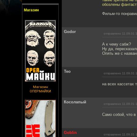
обозлены фантаст
Магазин
Фильм-то понравил
Godor
отправлено 11.09.01 
А к чему сабж?
Ну да, пересказали
Опять же с назван
Teo
отправлено 11.09.01 
на всех кассетах 
Магазин
ОПЕРМАЙКИ
Косолапый
отправлено 11.09.01 
Само собой, что 
Goblin
отправлено 11.09.01 