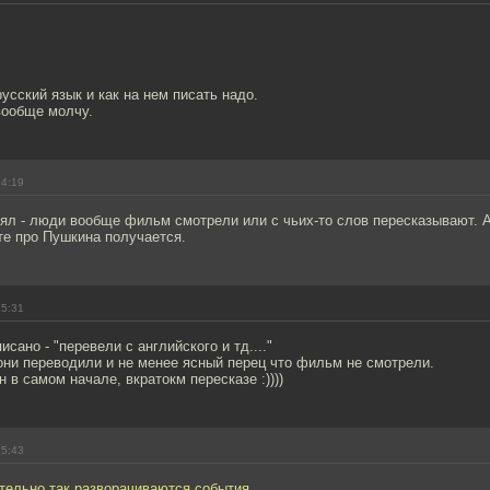
русский язык и как на нем писать надо.
вообще молчу.
14:19
ял - люди вообще фильм смотрели или с чьих-то слов пересказывают. А
те про Пушкина получается.
15:31
исано - "перевели с английского и тд...."
они переводили и не менее ясный перец что фильм не смотрели.
 в самом начале, вкратокм пересказе :))))
15:43
тельно так разворачиваются события