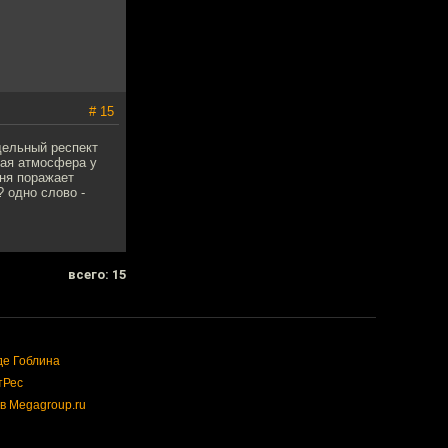
# 15
дельный респект
угая атмосфера у
еня поражает
 одно слово -
всего: 15
де Гоблина
тРес
в Megagroup.ru