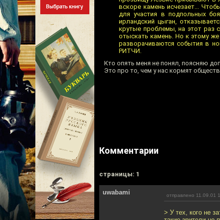
вскоре камень исчезает... Чтоб
для участия в подпольных боя
ирландский цыган, отказываетс
крутые проблемы, на этот раз 
отыскать камень. Но к этому же
разворачиваются события в но
РИТЧИ.
Кто опять меня не понял, поясняю допо
Это про то, чем у нас кормят общест
Комментарии
cтраницы: 1
uwabami
отправлено 11.09.01 
> У тех, кого не 
такие зрители не 