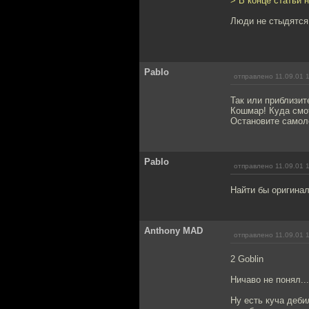
> В конце статьи н
Люди не стыдятся,
Pablo
отправлено 11.09.01 
Так или приблизит
Кошмар! Куда смо
Остановите самоле
Pablo
отправлено 11.09.01 
Найти бы оригинал
Anthony MAD
отправлено 11.09.01 
2 Goblin
Ничаво не понял..
Ну есть куча деби