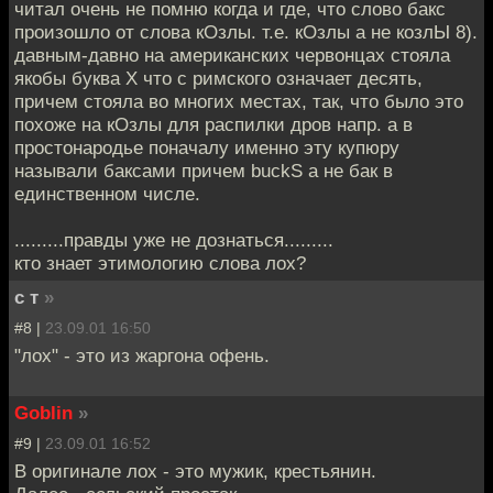
читал очень не помню когда и где, что слово бакс
произошло от слова кОзлы. т.е. кОзлы а не козлЫ 8).
давным-давно на американских червонцах стояла
якобы буква Х что с римского означает десять,
причем стояла во многих местах, так, что было это
похоже на кОзлы для распилки дров напр. а в
простонародье поначалу именно эту купюру
называли баксами причем buckS а не бак в
единственном числе.
.........правды уже не дознаться.........
кто знает этимологию слова лох?
с т
»
#8 |
23.09.01 16:50
"лох" - это из жаргона офень.
Goblin
»
#9 |
23.09.01 16:52
В оригинале лох - это мужик, крестьянин.