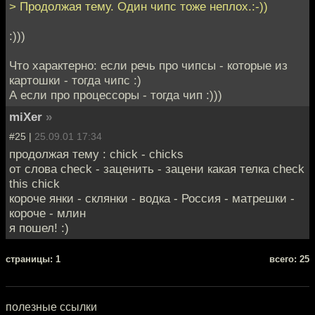
> Продолжая тему. Один чипс тоже неплох.:-))
:)))
Что характерно: если речь про чипсы - которые из
картошки - тогда чипс :)
А если про процессоры - тогда чип :)))
miXer
»
#25 |
25.09.01 17:34
продолжая тему : chick - chicks
от слова check - заценить - зацени какая телка check
this chick
короче янки - склянки - водка - Россия - матрешки -
короче - млин
я пошел! :)
cтраницы: 1
всего: 25
полезные ссылки