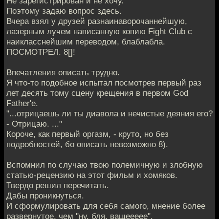
Не зарегистрирован и не хочу.
Поэтому задаю вопрос здесь.
Вчера взял у друзей разнаинаворочаннейшую,
лазерным лучем написанную копию Fight Club с
наикласснейшим переводом, блаблабла.
ПОСМОТРЕЛ. 8[]!
Впечатления описать трудно.
Я что-то подобное испытал посмотрев первый раз
лет десять тому сцену крещения в первом God
Father'е.
"...отрицаешь ли ты диавола и нечистые деяния его?
- Отрицаю. ..."
Короче, как первый оргазм, - круто, но без
подробностей, бо описать невозможно 8).
Вспомнил по случаю твою полемичную и злобную
статью-рецензию на этот фильм и хомяков.
Твердо решил перечитать.
Дабы проникнуться.
И сформулировать для себя самого, мнение более
развернутое, чем "ну, бля, ващеееее".