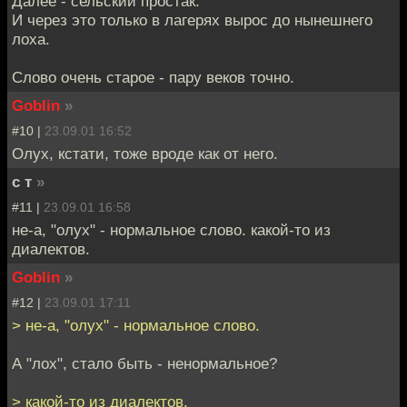
Далее - сельский простак.
И через это только в лагерях вырос до нынешнего
лоха.
Слово очень старое - пару веков точно.
Goblin
»
#10 |
23.09.01 16:52
Олух, кстати, тоже вроде как от него.
с т
»
#11 |
23.09.01 16:58
не-а, "олух" - нормальное слово. какой-то из
диалектов.
Goblin
»
#12 |
23.09.01 17:11
> не-а, "олух" - нормальное слово.
А "лох", стало быть - ненормальное?
> какой-то из диалектов.