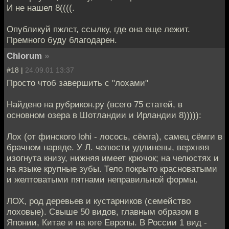
И не нашел 8((((.
Опубликуй пжлст, ссылку, где она еще лежит.
Премного буду благодарен.
Chlorum
»
#18 |
24.09.01 13:37
Просто чтоб завершить с "лохами"
Найдено на рубрикон.ру (всего 75 статей, в
основном озера в Шотландии и Ирландии 8))))):
Лох (от финского lohi - лосось, сёмга), самец сёмги в
брачном наряде. У Л. челюсти удлинены, верхняя
изогнута книзу, нижняя имеет крючок; на челюстях и
на языке крупные зубы. Тело покрыто красноватыми
и желтоватыми пятнами неправильной формы.
ЛОХ, род деревьев и кустарников (семейство
лоховые). Свыше 50 видов, главным образом в
Японии, Китае и на юге Европы. В России 1 вид -