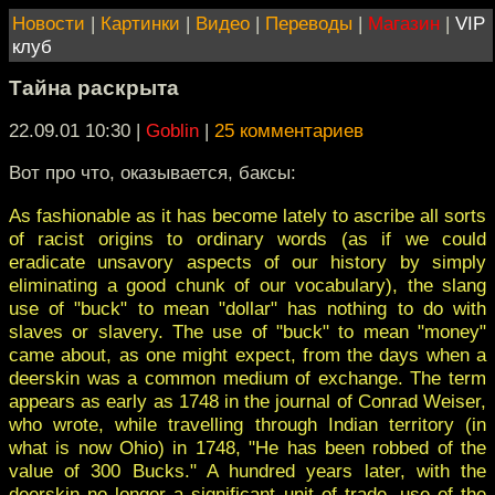
Новости
|
Картинки
|
Видео
|
Переводы
|
Магазин
|
VIP
клуб
Тайна раскрыта
22.09.01 10:30
|
Goblin
|
25 комментариев
Вот про что, оказывается, баксы:
As fashionable as it has become lately to ascribe all sorts
of racist origins to ordinary words (as if we could
eradicate unsavory aspects of our history by simply
eliminating a good chunk of our vocabulary), the slang
use of "buck" to mean "dollar" has nothing to do with
slaves or slavery. The use of "buck" to mean "money"
came about, as one might expect, from the days when a
deerskin was a common medium of exchange. The term
appears as early as 1748 in the journal of Conrad Weiser,
who wrote, while travelling through Indian territory (in
what is now Ohio) in 1748, "He has been robbed of the
value of 300 Bucks." A hundred years later, with the
deerskin no longer a significant unit of trade, use of the