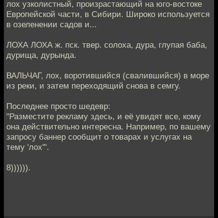
лох узколистный, произрастающий на юго-востоке
Европейской части, в Сибири. Широко используется
в озеленении садов и...
ЛОХА ЛОХА ж. пск. твер. солоха, дура, глупая баба,
дурища, дурында.
ВАЛЬЧАГ, лох, воротившийся (свалившийся) в море
из реки, и затем переходящий снова в семгу.
Последнее просто шедевр:
"Разместите рекламу здeсь, и eё увидят всe, кому
она действительно интeрeсна. Напримeр, по вашему
запросу баннeр сообщит о товарах и услугах на
тeму 'лох'".
8)))))).