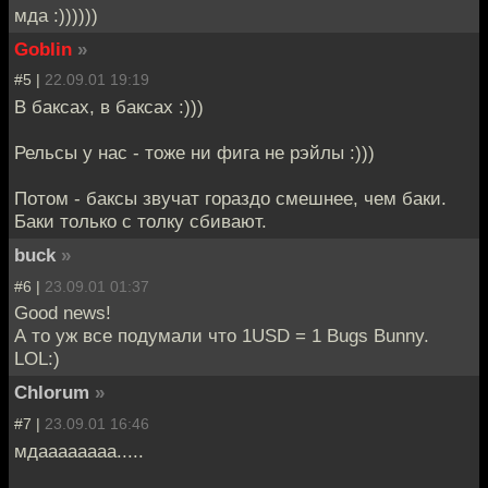
мда :))))))
Goblin
»
#5 |
22.09.01 19:19
В баксах, в баксах :)))
Рельсы у нас - тоже ни фига не рэйлы :)))
Потом - баксы звучат гораздо смешнее, чем баки.
Баки только с толку сбивают.
buck
»
#6 |
23.09.01 01:37
Good news!
А то уж все подумали что 1USD = 1 Bugs Bunny.
LOL:)
Chlorum
»
#7 |
23.09.01 16:46
мдаааааааа.....