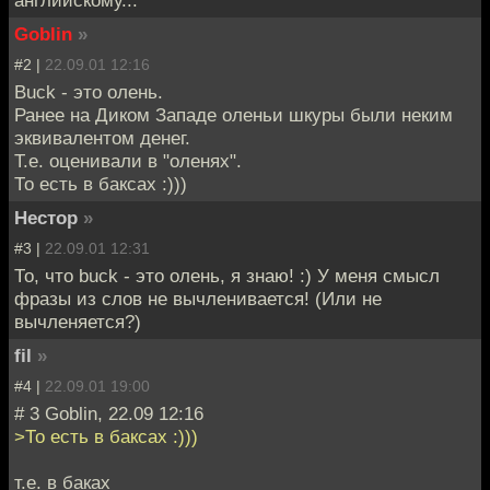
английскому...
Goblin
»
#2 |
22.09.01 12:16
Buck - это олень.
Ранее на Диком Западе оленьи шкуры были неким
эквивалентом денег.
Т.е. оценивали в "оленях".
То есть в баксах :)))
Нестор
»
#3 |
22.09.01 12:31
То, что buck - это олень, я знаю! :) У меня смысл
фразы из слов не вычленивается! (Или не
вычленяется?)
fil
»
#4 |
22.09.01 19:00
# 3 Goblin, 22.09 12:16
>То есть в баксах :)))
т.е. в баках