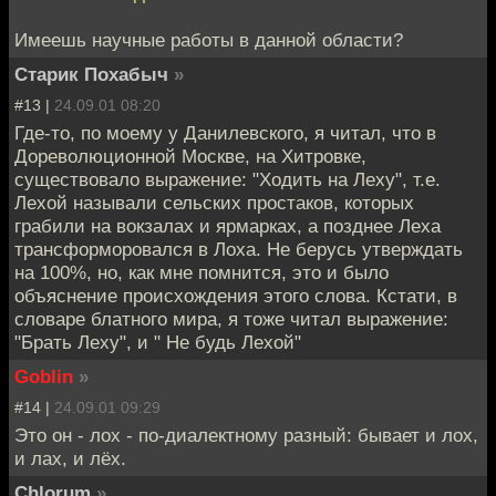
Имеешь научные работы в данной области?
Старик Похабыч
»
#13 |
24.09.01 08:20
Где-то, по моему у Данилевского, я читал, что в
Дореволюционной Москве, на Хитровке,
существовало выражение: "Ходить на Леху", т.е.
Лехой называли сельских простаков, которых
грабили на вокзалах и ярмарках, а позднее Леха
трансформоровался в Лоха. Не берусь утверждать
на 100%, но, как мне помнится, это и было
объяснение происхождения этого слова. Кстати, в
словаре блатного мира, я тоже читал выражение:
"Брать Леху", и " Не будь Лехой"
Goblin
»
#14 |
24.09.01 09:29
Это он - лох - по-диалектному разный: бывает и лох,
и лах, и лёх.
Chlorum
»