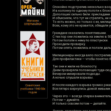
Спокойно подстрелив несколько воор
И в колонну по одному ползти к блокп
Доползших сильно били: прикладами
И объясняли, что тут ни стрелять, ни 
Магазин
То есть можно, но только с их, мили
ОПЕРМАЙКИ
Всех, кому это не нравится, обещали у
Граждане оказались понятливыми.
С тех пор они ложились на землю в 50
Потом ползли к нему по пластунски.
Проходили проверку.
Потом опять ложились и ползли дальш
Милиционеры иногда вяло пострелива
Для профилактики — чтобы понятно бы
Так они и жили на блокпосту.
Днем проверяли ползающих туда-сюд
Вечером минировали подходы.
А ночью слушали взрывы.
И после каждого взрыва громко ржали
Советские
Все пятеро вернулись домой живыми.
учебники 1940-50х
годов
Через это — всегда сперва вниматель
Потом — думайте.
И только совсем потом — делайте.
Делать старайтесь изо всех сил хоро