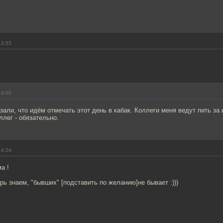
13:55
14:00
зали, что идём отмечать этот день в кабак. Коллеги меня ведут пить за и
ллег - обязательно.
14:24
а !
ерь знаем, "бывших" [подставить по желанию]не бывает :)))