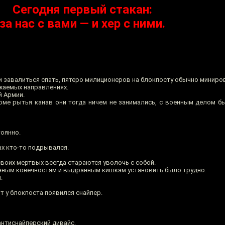
Сегодня первый стакан:
за нас с вами — и хер с ними.
и завалиться спать, пятеро милиционеров на блокпосту обычно миниро
жаемых направлениях.
й Армии.
роме рытья канав они тогда ничем не занимались, с военным делом б
оянно.
х кто-то подрывался.
своих мертвых всегда стараются уволочь с собой.
анным конечностям и выдранным кишкам установить было трудно.
.
 у блокпоста появился снайпер.
антиснайперский дивайс.