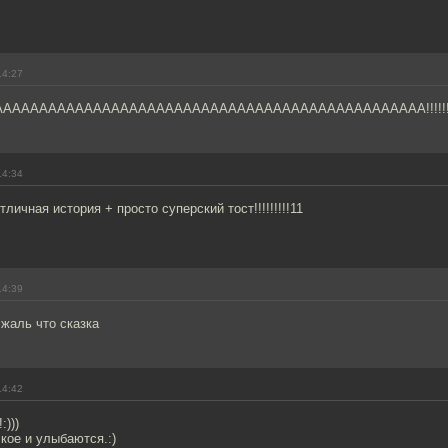
14:27
ААААААААААААААААААААААААААААААААААААААААААААААА!!!!!!
14:34
личная история + просто суперский тост!!!!!!!!!11
14:39
 жаль что сказка
14:42
:)))
кое и улыбаются.:)