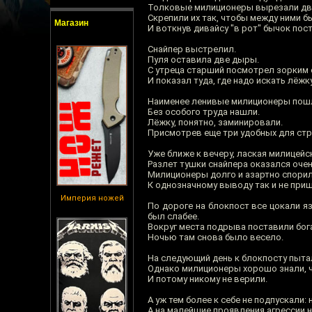
Толковые милиционеры вырезали два
Скрепили их так, чтобы между ними б
Магазин
И воткнув дивайсу "в рот" бычок пос
Снайпер выстрелил.
Пуля оставила две дыры.
С утреца старший посмотрел зорким 
И показал туда, где надо искать лёжку
Наименее ленивые милиционеры пошли
Без особого труда нашли.
Лёжку, понятно, заминировали.
Присмотрев еще три удобных для стр
Уже ближе к вечеру, лаская милицейс
Разлет тушки снайпера оказался очен
Милиционеры долго и азартно спорили
К однозначному выводу так и не приш
Империя ножей
По дороге на блокпост все цокали я
был слабее.
Вокруг места подрыва поставили бог
Ночью там снова было весело.
На следующий день к блокпосту пыта
Однако милиционеры хорошо знали, чт
И потому никому не верили.
А уж тем более к себе не подпускали:
А на малейшие проявления агрессии 