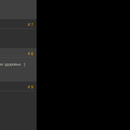
# 7
# 8
х здоровье. :)
# 9