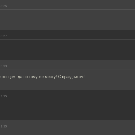
13:25
13:27
13:33
же концом, да по тому же месту! С праздником!
13:35
13:35