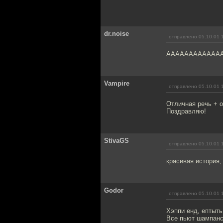
dr.noise
отправлено 05.10.01 
ААААААААААААА
Vampire
отправлено 05.10.01 
Отличная речь + от
Поздравляю!
StivaGS
отправлено 05.10.01 
красивая история,
Godor
отправлено 05.10.01 
Хэппи енд, ептыть!
Все пьют шампанс