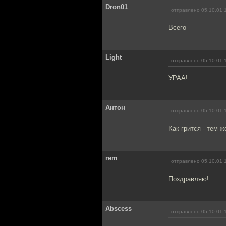
Dron01
отправлено 05.10.01 
Всего
Light
отправлено 05.10.01 
УРАА!
Антон
отправлено 05.10.01 
Как грится - тем 
rem
отправлено 05.10.01 
Поздравляю!
Abscess
отправлено 05.10.01 