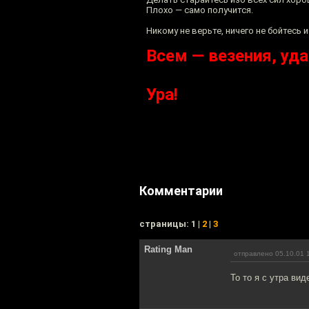
Плохо — само получится.
Никому не верьте, ничего не бойтесь и 
Всем — везения, уда
Ура!
Комментарии
cтраницы: 1 |
2
|
3
Rating Man
отправлено 05.10.01 
То то я с утра вид