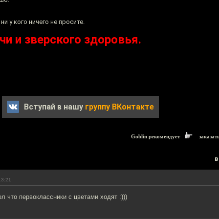
ни у кого ничего не просите.
чи и зверского здоровья.
Вступай в нашу
группу ВКонтакте
Goblin рекомендует
заказат
в
13:21
ел что первоклассники с цветами ходят :)))