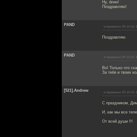
Ну, блин!
Поздравляю!
PAND
отправлено 05.10.01 
Поздравляю.
PAND
отправлено 05.10.01 
Во! Только что ска
За тебя и твоих ко
[521].Andrew
отправлено 05.10.01 
С праздником, Дим
И, как мы все теп
От всей души !!!