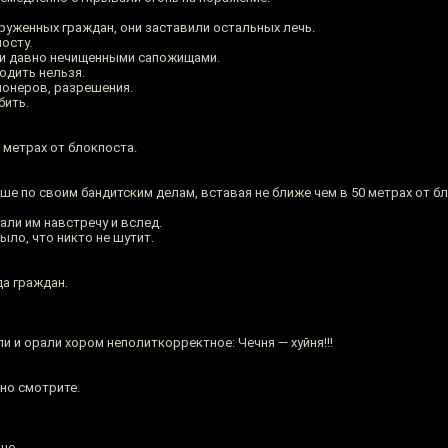
уженных граждан, они заставили остальных лечь.
осту.
 и давно нечищенными сапожищами.
ходить нельзя.
ционеров, разрешения.
бить.
 метрах от блокпоста.
е по своим бандитским делам, вставая не ближе чем в 50 метрах от б
ли им навстречу и вслед.
ло, что никто не шутит.
а граждан.
 и орали хором неполиткорректное: Чечня — хуйня!!!
но смотрите.
шо.