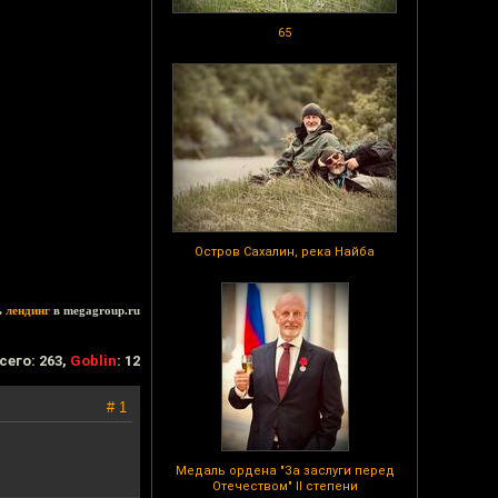
65
Остров Сахалин, река Найба
ь
лендинг
в megagroup.ru
сего: 263,
Goblin
: 12
# 1
Медаль ордена "За заслуги перед
Отечеством" II степени