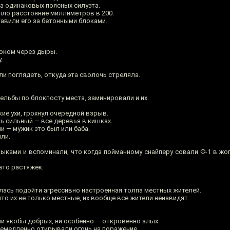
 одинаковых поясных силуэта.
ыло расстояние миллиметров в 200.
тавили его за бетонными блоками.
оком через дыры.
.
 поглядеть, откуда эта сволочь стреляла.
ельбы по блокпосту места, заминировали и их.
кие ухи, грохнул очередной взрыв.
ь сильный — все деревья в кишках.
 — мужик это был или баба.
ли.
зыками и вспоминали, что когда пойманному снайперу совали Ф-1 в жо
ато растяжек.
лась подойти агрессивно настроенная толпа местных жителей.
о их не только местные, их вообще все жители ненавидят.
 ни якобы добрых, ни особенно — откровенно злых.
немедленно открывали огонь на поражение.