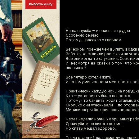
Наша служба — и опасна и трудна.
Особенно сейчас.
Потому — рассказ о главном.
Вечерком, прежде чем выпить водки 
Заботливо ставили растяжки на угро
Все они когда-то служили в Советско
И, несмотря на сказки о том, что к
наслышке.
Все пятеро хотели жить.
И потому минировали местность пост
Практически каждую ночь на ловушка
Кто — установить было непросто.
Потому что бандиты ходят стаями, а 
Сколько они утаскивали — по оторв
Милиционеры боеприпасов не жалели
Через неделю ночных взрывных работ
Сразу убить он никого не смог.
Но спать мешал здорово.
Тогда старший дал команду сделать 