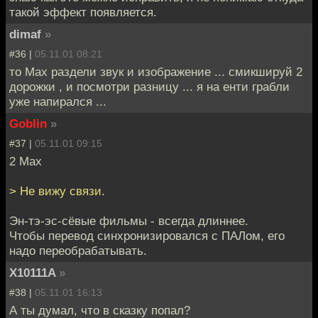
такой эффект появляется.
dimaf
»
#36 |
05.11.01 08:21
то Мах раздели звук и изображение ... смикшируй 2
дорожки , и посмотри разницу ... я на енти грабли
уже напирался ...
Goblin
»
#37 |
05.11.01 09:15
2 Max
> Не вижу связи.
Эн-тэ-эс-сёвые фильмы - всегда длиннее.
Чтобы перевод синхронизировался с ПАЛом, его
надо переобрабатывать.
X10111A
»
#38 |
05.11.01 16:13
А ты думал, что в сказку попал?