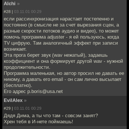
Alchi
»
#28 |
03.11.01 00:29
если рассинхронизация нарастает постепенно и
постоянно (в смысле не за счет вырезания сцен, а
разные скорости потоков аудио и видео), то может
помочь программа adjuster - я ей пользуюсь, когда
TV цифрую. Там аналогичный эффект при записи
возникает.
Эта прога берет звук (wav нежатый), задаешь
коэффициент и она формирует другой wav - нужной
продолжительности.
Программа маленькая, но автор просил не давать ее
никому, а давать его email - он сам лично высылает
(бесплатно).
Его адрес p.boris@usa.net
EvilAlex
»
#29 |
03.11.01 00:29
Дядя Дима, а ты что там - совсэм занят?
Хрен тебя в И-нете поймаешь!