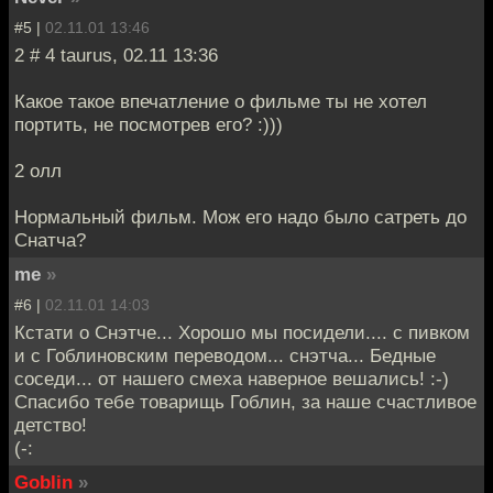
#5 |
02.11.01 13:46
2 # 4 taurus, 02.11 13:36
Какое такое впечатление о фильме ты не хотел
портить, не посмотрев его? :)))
2 олл
Нормальный фильм. Мож его надо было сатреть до
Снатча?
me
»
#6 |
02.11.01 14:03
Кстати о Снэтче... Хорошо мы посидели.... с пивком
и с Гоблиновским переводом... снэтча... Бедные
соседи... от нашего смеха наверное вешались! :-)
Спасибо тебе товарищь Гоблин, за наше счастливое
детство!
(-:
Goblin
»