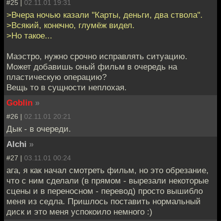
#25 |
02.11.01 19:31
>Вчера ночью казали "Карты, деньги, два ствола".
>Всякий, конечно, глумёж видел.
>Но такое...
Маэстро, нужно срочно исправлять ситуацию.
Может добавишь оный фильм в очередь на
пластическую операцию?
Вещь то в сущности неплохая.
Goblin
»
#26 |
02.11.01 20:21
Дык - в очереди.
Alchi
»
#27 |
03.11.01 00:24
ага, я как начал смотреть фильм, но это обрезание,
что с ним сделали (в прямом - вырезали некоторые
сцены и в переносном - перевод) просто вышибло
меня из седла. Пришлось поставить нормальный
диск и это меня успокоило немного :)