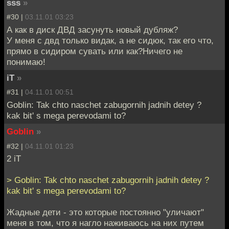
sss
»
#30 |
03.11.01 03:23
А как в диск ДВД засунуть новый дубляж?
У меня с двд только видак, а не сидюк, так его что,
прямо в сидиром сувать или как?Ничего не
понимаю!
iT
»
#31 |
04.11.01 00:51
Goblin: Tak chto naschet zabugornih jadnih detey ?
kak bit' s mega perevodami to?
Goblin
»
#32 |
04.11.01 01:23
2 iT
> Goblin: Tak chto naschet zabugornih jadnih detey ?
kak bit' s mega perevodami to?
Жадные дети - это которые постоянно "уличают"
меня в том, что я нагло наживаюсь на них путем