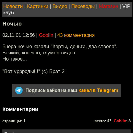
Новости
|
Картинки
|
Видео
|
Переводы
|
Магазин
|
VIP
клуб
Ночью
02.11.01 12:56
|
Goblin
|
43 комментария
Вчера ночью казали "Карты, деньги, два ствола".
Всякий, конечно, глумёж видел.
Но такое...
"Вот уррроды!!!" (с) Брат 2
Подписывайся на наш
канал в Telegram
Комментарии
cтраницы: 1
всего: 43,
Goblin
: 8