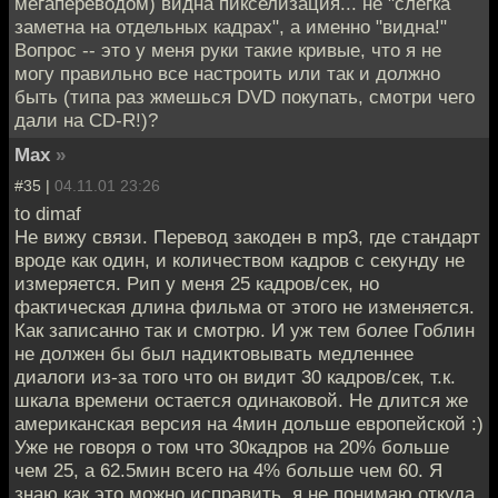
мегапереводом) видна пикселизация... не "слегка
заметна на отдельных кадрах", а именно "видна!"
Вопрос -- это у меня руки такие кривые, что я не
могу правильно все настроить или так и должно
быть (типа раз жмешься DVD покупать, смотри чего
дали на CD-R!)?
Max
»
#35 |
04.11.01 23:26
to dimaf
Не вижу связи. Перевод закоден в mp3, где стандарт
вроде как один, и количеством кадров с секунду не
измеряется. Рип у меня 25 кадров/сек, но
фактическая длина фильма от этого не изменяется.
Как записанно так и смотрю. И уж тем более Гоблин
не должен бы был надиктовывать медленнее
диалоги из-за того что он видит 30 кадров/сек, т.к.
шкала времени остается одинаковой. Не длится же
американская версия на 4мин дольше европейской :)
Уже не говоря о том что 30кадров на 20% больше
чем 25, а 62.5мин всего на 4% больше чем 60. Я
знаю как это можно исправить, я не понимаю откуда