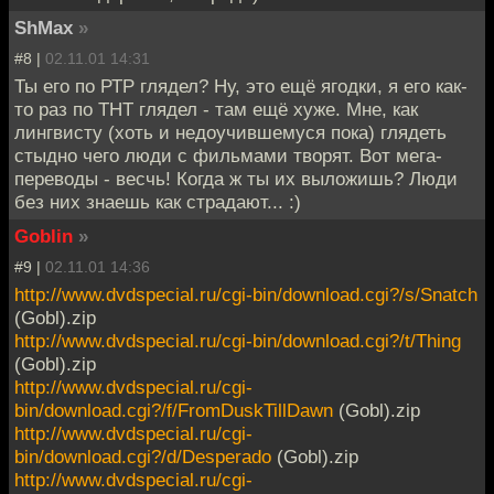
ShMax
»
#8 |
02.11.01 14:31
Ты его по РТР глядел? Ну, это ещё ягодки, я его как-
то раз по ТНТ глядел - там ещё хуже. Мне, как
лингвисту (хоть и недоучившемуся пока) глядеть
стыдно чего люди с фильмами творят. Вот мега-
переводы - весчь! Когда ж ты их выложишь? Люди
без них знаешь как страдают... :)
Goblin
»
#9 |
02.11.01 14:36
http://www.dvdspecial.ru/cgi-bin/download.cgi?/s/Snatch
(Gobl).zip
http://www.dvdspecial.ru/cgi-bin/download.cgi?/t/Thing
(Gobl).zip
http://www.dvdspecial.ru/cgi-
bin/download.cgi?/f/FromDuskTillDawn
(Gobl).zip
http://www.dvdspecial.ru/cgi-
bin/download.cgi?/d/Desperado
(Gobl).zip
http://www.dvdspecial.ru/cgi-