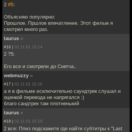
2
#5
:
Объясняю популярно:
Прошлое. Пршлое впечатление. Этот фильм я
смотрел много раз.
taurus
»
#16 |
02.11.01 15:14
2 ?5:
Его все и смотрели до Снетча..
webmuzzy
»
#17 |
02.11.01 15:16
а я в фильме исключительно саундтрек слушал и
оценкой перевода не напрягался :)
благо сандтрек там плотненький
taurus
»
#18 |
02.11.01 15:19
2 все: Плиз подскажите где найти субтитры к "Last