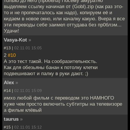
только до него (пробела) Посему аккуратно
выделяем ссылку начиная от (Gobl).zip (как раз это-
то и не пропечаталось как надо), копируем её и
кидаем в новое окно, или качалку какую. Вчера я все
эти переводы себе заимел оттудава без пр0блэм...
Удачи!
Vasya-Kot
»
#13 |
02.11.01 15:05
2
#10
А это тест такой. На сообразительность.
Как для обезьяны банан к потолку клетки
подвешивают и палку в руки дают. ;)
Alex
»
#14 |
02.11.01 15:09
имхо любой фильм с переводом это НАМНОГО
хуже чем просто включить субтитры на телевизоре
а фильм клёвый
taurus
»
#15 |
02.11.01 15:12