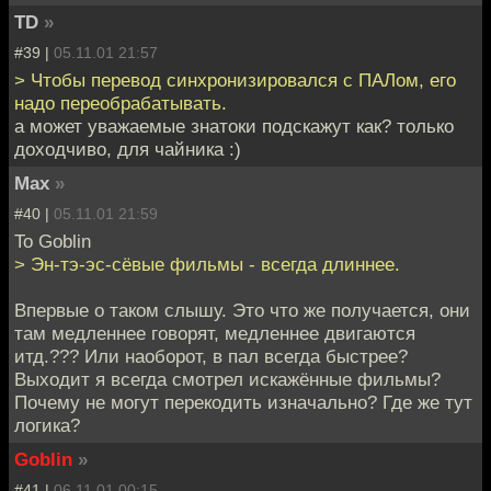
TD
»
#39 |
05.11.01 21:57
> Чтобы перевод синхронизировался с ПАЛом, его
надо переобрабатывать.
а может уважаемые знатоки подскажут как? только
доходчиво, для чайника :)
Max
»
#40 |
05.11.01 21:59
To Goblin
> Эн-тэ-эс-сёвые фильмы - всегда длиннее.
Впервые о таком слышу. Это что же получается, они
там медленнее говорят, медленнее двигаются
итд.??? Или наоборот, в пал всегда быстрее?
Выходит я всегда смотрел искажённые фильмы?
Почему не могут перекодить изначально? Где же тут
логика?
Goblin
»
#41 |
06.11.01 00:15