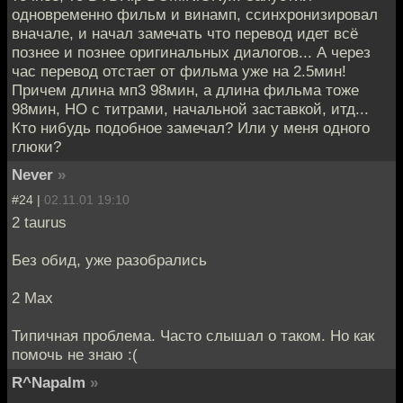
одновременно фильм и винамп, ссинхронизировал
вначале, и начал замечать что перевод идет всё
познее и познее оригинальных диалогов... А через
час перевод отстает от фильма уже на 2.5мин!
Причем длина мп3 98мин, а длина фильма тоже
98мин, НО с титрами, начальной заставкой, итд...
Кто нибудь подобное замечал? Или у меня одного
глюки?
Never
»
#24 |
02.11.01 19:10
2 taurus
Без обид, уже разобрались
2 Max
Типичная проблема. Часто слышал о таком. Но как
помочь не знаю :(
R^Napalm
»