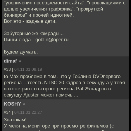
"увеличения посещаемости сайта", "провокациями с
целью увеличения траффика", "прокруткой
баннеров" и прочей идиотией.
Вот это - жадные дети.
Забугорные же камрады...
Пиши сюда - goblin@oper.ru
Будем думать.
dimaf
»
#33 |
04.11.01 08:19
to Max проблема в том, что у Гоблина DVDпервого
региона ...тоесть NTSC 30 кадров в секунду а у тебя
похоже рип со второго региона Pal 25 кадров в
секунду Ajuster может помочь ...
KOSHY
»
#34 |
04.11.01 22:27
Знатокам!
У меня на мониторе при просмотре фильмов (с