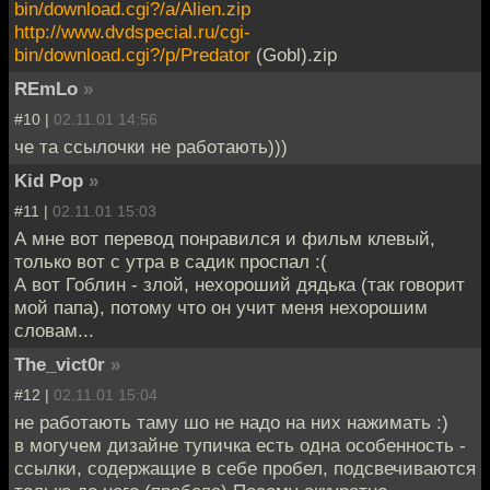
bin/download.cgi?/a/Alien.zip
http://www.dvdspecial.ru/cgi-
bin/download.cgi?/p/Predator
(Gobl).zip
REmLo
»
#10 |
02.11.01 14:56
че та ссылочки не работають)))
Kid Pop
»
#11 |
02.11.01 15:03
А мне вот перевод понравился и фильм клевый,
только вот с утра в садик проспал :(
А вот Гоблин - злой, нехороший дядька (так говорит
мой папа), потому что он учит меня нехорошим
словам...
The_vict0r
»
#12 |
02.11.01 15:04
не работають таму шо не надо на них нажимать :)
в могучем дизайне тупичка есть одна особенность -
ссылки, содержащие в себе пробел, подсвечиваются