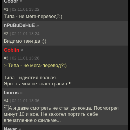
Godor
»
#1 |
02.11.01 13:22
Типа - не мега-перевод?:)
nPuBuDeHuE
»
#2 |
02.11.01 13:24
Видимо таки да :))
Goblin
»
#3 |
02.11.01 13:28
> Типа - не мега-перевод?:)
Типа - идиотия полная.
Ярость моя не знает границ!!!
taurus
»
#4 |
02.11.01 13:36
А я даже смотреть не стал до конца. Посмотрел
минут 10 и все. Не захотел портить себе
впечатление о фильме...
Never
»