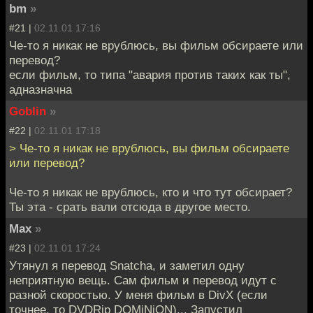
bm
»
#21 |
02.11.01 17:16
Че-то я никак не врублюсь, вы фильм обсираете или
перевод?
если фильм, то типа "авария против таких как ты",
адназначна
Goblin
»
#22 |
02.11.01 17:18
> Че-то я никак не врублюсь, вы фильм обсираете
или перевод?
Че-то я никак не врублюсь, кто и что тут обсирает?
Ты эта - срать вали отсюда в другое место.
Max
»
#23 |
02.11.01 17:24
Утянул я перевод Snatchа, и заметил одну
неприятную вещь. Сам фильм и перевод идут с
разной скоростью. У меня фильм в DivX (если
точнее, то DVDRip DOMiNiON)... Запустил