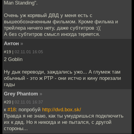
Man Standing".
Очень уж корявый ДВД у меня есть с
вышеобозначенным фильмом. Кроме фильма и
трейлера ничего нету, даже субтитров :((
А без субтитров смысл иногда теряется.
Антон
»
#19 |
02.11.01 16:05
2 Goblin
Ну дык переводи, заждались ужо... А глумеж там
обычный - это ж РТР - они истчо и кину порезали
гады
Grey Phantom
»
#20 |
02.11.01 16:37
к
#18
: попробуй
http://dvd.box.sk/
Правда я не знаю, как ты умудришься подключить
их к двд. Но я никогда и не пытался, с другой
стороны...