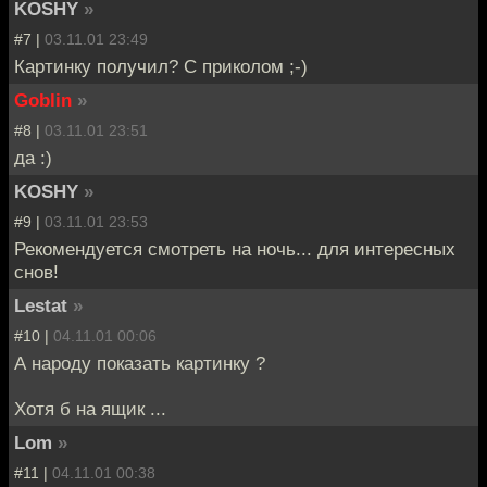
KOSHY
»
#7 |
03.11.01 23:49
Картинку получил? С приколом ;-)
Goblin
»
#8 |
03.11.01 23:51
да :)
KOSHY
»
#9 |
03.11.01 23:53
Рекомендуется смотреть на ночь... для интересных
снов!
Lestat
»
#10 |
04.11.01 00:06
А народу показать картинку ?
Хотя б на ящик ...
Lom
»
#11 |
04.11.01 00:38