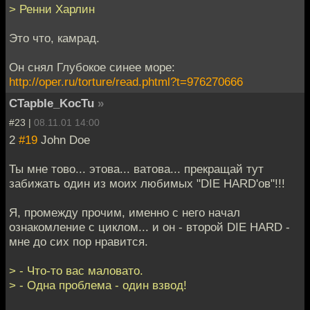
> Ренни Харлин
Это что, камрад.
Он снял Глубокое синее море:
http://oper.ru/torture/read.phtml?t=976270666
CTapbIe_KocTu
»
#23 |
08.11.01 14:00
2
#19
John Doe
Ты мне тово... этова... ватова... прекращай тут
забижать один из моих любимых "DIE HARD'ов"!!!
Я, промежду прочим, именно с него начал
ознакомление с циклом... и он - второй DIE HARD -
мне до сих пор нравится.
> - Что-то вас маловато.
> - Одна проблема - один взвод!