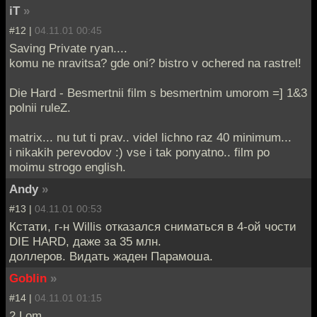
iT
»
#12 |
04.11.01 00:45
Saving Private ryan....
komu ne nravitsa? gde oni? bistro v ochered na rastrel!
Die Hard - Besmertnii film s besmertnim umorom =] 1&3
polnii ruleZ.
matrix... nu tut ti prav.. videl lichno raz 40 minimum...
i nikakih perevodov :) vse i tak ponyatno.. film po
moimu strogo english.
Andy
»
#13 |
04.11.01 00:53
Кстати, г-н Willis отказался сниматься в 4-ой чости
DIE HARD, даже за 35 млн.
доллеров. Видать жаден Парамоша.
Goblin
»
#14 |
04.11.01 01:15
2 Lom