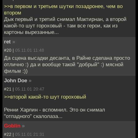
>>в первом и третьем шутки позадронее, чем во
втором
Дык первый и третий снимал Мактирнан, а второй
какой-то шут гороховый - там все герои, как из
картоны вырезанные...
ret
»
#20 |
05.11.01 11:48
Да сцена высадки десанта, в Райне сделана просто
отлично :) да и вообще такой "добрый" :) мясной
фильм :))
John Doe
»
#21 |
05.11.01 20:47
>>второй какой-то шут гороховый
Ренни Харлин - вспомнил. Это он снимал
"отпадного" скалолаза...
Goblin
»
#22 |
05.11.01 21:31