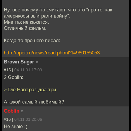
Ну, все почему-то считают, что это "про то, как
америкосы выиграли войну".
Мне так не кажется.
Отличный фильм.
Когда-то про него писал:
http://oper.ru/news/read.phtml?t=980155053
Brown Sugar
»
#15 |
04.11.01 17:09
2 Goblin:
> Die Hard раз-два-три
А какой самый любимый?
Goblin
»
#16 |
04.11.01 20:06
Не знаю :)