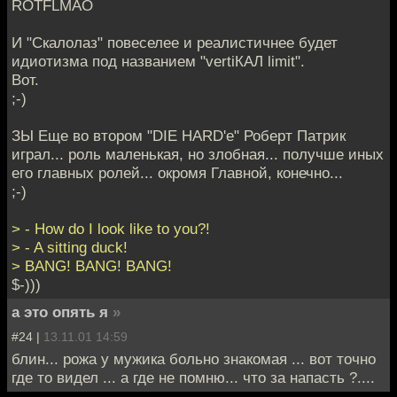
ROTFLMAO
И "Скалолаз" повеселее и реалистичнее будет
идиотизма под названием "vertiКАЛ limit".
Вот.
;-)
ЗЫ Еще во втором "DIE HARD'е" Роберт Патрик
играл... роль маленькая, но злобная... получше иных
его главных ролей... окромя Главной, конечно...
;-)
> - How do I look like to you?!
> - A sitting duck!
> BANG! BANG! BANG!
$-)))
а это опять я
»
#24 |
13.11.01 14:59
блин... рожа у мужика больно знакомая ... вот точно
где то видел ... а где не помню... что за напасть ?....