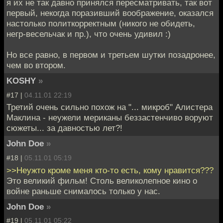
я их не так давно принялся пересматривать, так вот
первый, некогда поразивший воображение, оказался
настолько политкорректным (никого не обидеть,
негр-весельчак и пр.), что очень удивил :)
Но все равно, в первом и третьем шутки позадронее,
чем во втором.
KOSHY
»
#17 |
04.11.01 22:19
Третий очень сильно похож на "... микроб" Алистера
Маклина - неужели мериканы беззастенчиво воруют
сюжеты... за давностью лет?!
John Doe
»
#18 |
05.11.01 05:19
>>Неужто кроме меня кто-то есть, кому нравится???
Это великий фильм! Столь великолепное кино о
войне раньше снималось только у нас.
John Doe
»
#19 |
05.11.01 05:22