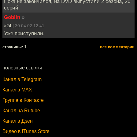
Пока не закончился, на DVD выпустили 2 сезона, 26
серий.
Goblin
»
#24 |
30.04.02 12:41
Уже приступили.
cтраницы: 1
все комментарии
полезные ссылки
Канал в Telegram
Канал в MAX
Группа в Контакте
Канал на Rutube
Канал в Дзен
Видео в iTunes Store