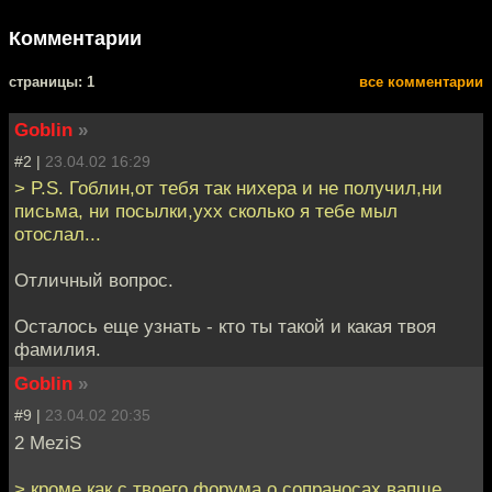
Комментарии
cтраницы: 1
все комментарии
Goblin
»
#2 |
23.04.02 16:29
> P.S. Гоблин,от тебя так нихера и не получил,ни
письма, ни посылки,ухх сколько я тебе мыл
отослал...
Отличный вопрос.
Осталось еще узнать - кто ты такой и какая твоя
фамилия.
Goblin
»
#9 |
23.04.02 20:35
2 MeziS
> кроме как с твоего форума о сопраносах вапще