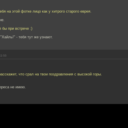
тебя на этой фотке лицо как у хитрого старого еврея.
ие.
л бы при встрече :)
"Хайль!" - тебя тут же узнают.
22:55
расскажет, что срал на твои поздравления с высокой горы.
ереса не имею.