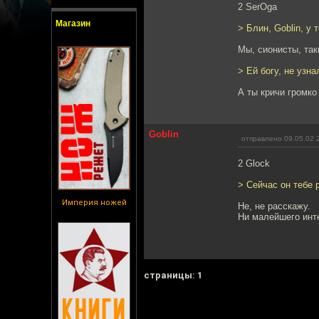
2 SerOga
Магазин
> Блин, Goblin, у 
Мы, сионисты, так
> Ей богу, не узна
А ты кричи громко 
Goblin
отправлено 09.05.02 
2 Glock
> Сейчас он тебе 
Империя ножей
Не, не расскажу.
Ни малейшего инт
cтраницы: 1