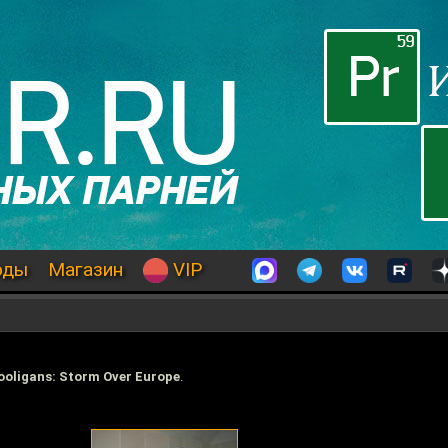
оды
Магазин
VIP
ooligans: Storm Over Europe
.