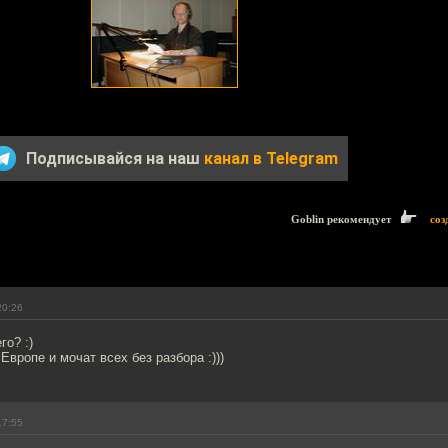
Подписывайся на наш
канал в Telegram
Goblin рекомендует
соз
20:26
го? :)
Европе и мочат всех без разбора :)))
17:55