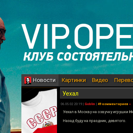
Картинки
Видео
Перев
Новости
Уехал
06.05.02 20:19 |
Goblin
|
49 комментариев
»
Уехал в Москву на озвучку игрушки
H
Назад буду на праздник, девятого.