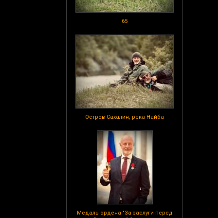
65
Остров Сахалин, река Найба
Медаль ордена "За заслуги перед