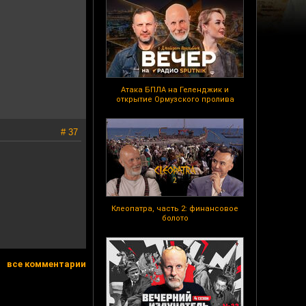
Атака БПЛА на Геленджик и
открытие Ормузского пролива
# 37
Клеопатра, часть 2: финансовое
болото
все комментарии