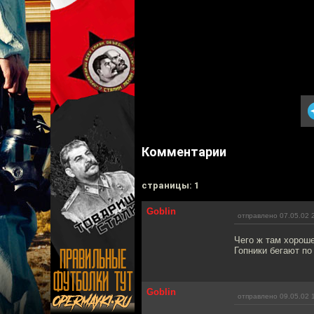
Комментарии
cтраницы: 1
Goblin
отправлено 07.05.02 
Чего ж там хороше
Гопники бегают по 
Goblin
отправлено 09.05.02 