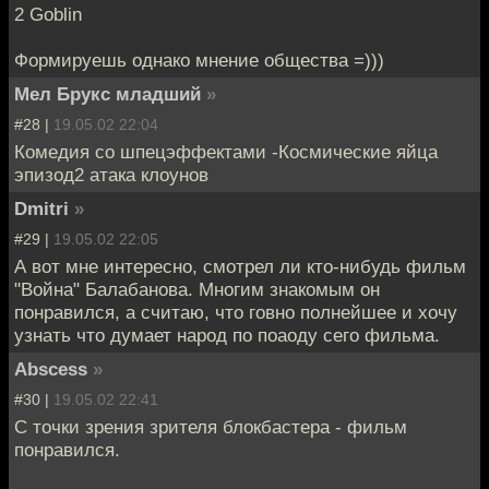
2 Goblin
Формируешь однако мнение общества =)))
Мел Брукс младший
»
#28 |
19.05.02 22:04
Комедия со шпецэффектами -Космические яйца
эпизод2 атака клоунов
Dmitri
»
#29 |
19.05.02 22:05
А вот мне интересно, смотрел ли кто-нибудь фильм
"Война" Балабанова. Многим знакомым он
понравился, а считаю, что говно полнейшее и хочу
узнать что думает народ по поаоду сего фильма.
Abscess
»
#30 |
19.05.02 22:41
С точки зрения зрителя блокбастера - фильм
понравился.