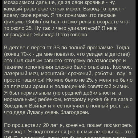
мозахизмом дальше, да за свои кровные - ну,
каждый развлекается как может. Вывод-то прост -
всему свое время. Я так понимаю что первые
фильмы Goblin`ом был отсмотрены в возрасте что-
то около 25. Ну так и чего удивляться!? Я не в
оправдание Эпизода II это говорю.
В детсве я перся от ЗВ по полной программе. Тогда
(конец 70-х - да мне повезло, что увидел в детстве)
это был фильм равного которому по атмосфере и
технике исполнения сложно было отыскать. Космос,
лазерный меч, масштабы сражений, роботы - вау! я
просто тащился! Но мне было не 25, у меня не было
за плечами армии и полноценной советской жизни.
Я был нормальным (не средней дебильности, а
нормальным) ребенком, которому нужна была сага о
Звездных Войнах и я ее получил в полный рост, за
что дяде Лукасу очень благодарен.
По прошествии 20 лет я, конечно, пошел посмотреть
Эпизод I. Я подготовился (не в смысле коньяка - это,
IMHO, свинство), знал что былых восторгов ждать