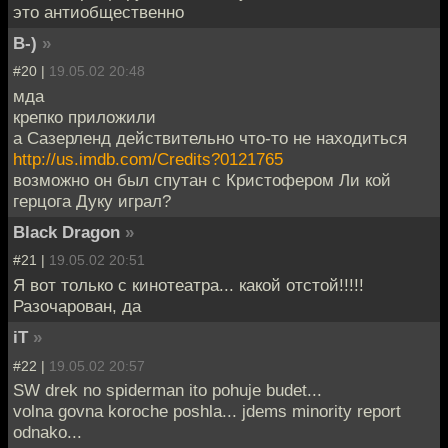
это антиобщественно
B-)
»
#20 |
19.05.02 20:48
мда
крепко приложили
а Сазерленд действительно что-то не находиться
http://us.imdb.com/Credits?0121765
возможно он был спутан с Кристофером Ли кой
герцога Дуку играл?
Black Dragon
»
#21 |
19.05.02 20:51
Я вот только с кинотеатра... какой отстой!!!!!
Разочарован, да
iT
»
#22 |
19.05.02 20:57
SW drek no spiderman ito pohuje budet...
volna govna koroche poshla... jdems minority report
odnako...