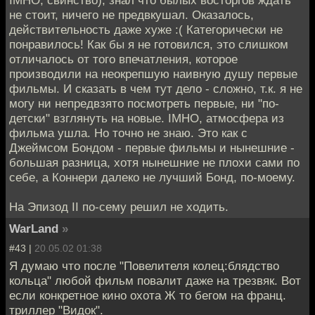
не стоит, ничего не предвкушал. Оказалось,
действительность даже хуже :( Категорически не
понравилось! Как бы я не готовился, это слишком
отличалось от того впечатления, которое
производили на неокрепшую наивную душу первые
фильмы. И сказать в чем тут дело - сложно, т.к. я не
могу ни непредвзято посмотреть первые, ни "по-
детски" взглянуть на новые. IMHO, атмосфера из
фильма ушла. Но точно не знаю. Это как с
Джеймсом Бондом - первые фильмы и нынешние -
большая разница, хотя нынешние не плохи сами по
себе, а Коннери далеко не лучший Бонд, по-моему.
На Эпизод II по-сему решил не ходить.
WarLand
»
#43 |
20.05.02 01:38
Я думаю что после "Повелителя колец:блядство
кольца" любой фильм повалит даже на трезвяк. Вот
если конкретное кино охота Ж то бегом на франц.
триллер "Видок".