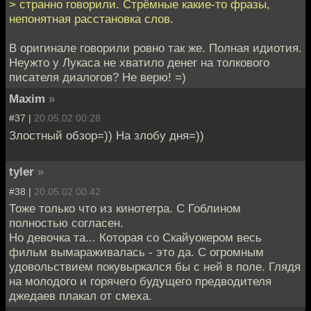
> странно говорили. Стрёмные какие-то фразы,
непонятная расстановка слов.
В оригинале говорили ровно так же. Полная идиотия.
Неужто у Лукаса не хватило денег на толкового
писателя диалогов? Не верю! =)
Maxim
»
#37 |
20.05.02 00:28
Злостный обзор=)) На злобу дня=))
tyler
»
#38 |
20.05.02 00:42
Тоже только что из кинотетра. С Гоблином
полностью согласен.
Но девочка та... Которая со Скайуокером весь
фильм вымараживалась - это да. С огромным
удовольствием покувыркался бы с ней в поле. Глядя
на молодого и горячего будущего предводителя
джедаев плакал от смеха.