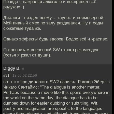
Правда я нажрался алкоголю и воспринял всё
радужно :)
Диалоги - пиздец всему.... глупости неимоверной.
Мой пианый смех по залу раздавался. Ну и ходы
сюжетные туда же.
Однако эффекты будь здоров! Бодро всё и красиво.
Поклонникам вселенной SW строго рекомендую
(хотья я ржал от души).
Diggy B.
»
#31 |
19.05.02 22:56
вот што про диалоги в SW2 написал Роджер Эберт в
Чикаго Сантаймс: "The dialogue is another matter.
Perhaps because a movie like this opens everywhere in
the world on the same day, the dialogue has to be
dumbed down for easier dubbing or subtitling. Wit,
poetry and imagination are specific to the languages
where they originate, and although translators can work