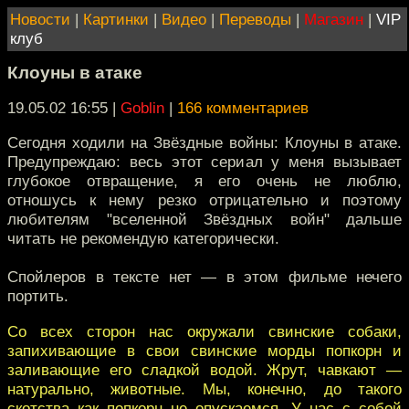
Новости
|
Картинки
|
Видео
|
Переводы
|
Магазин
|
VIP
клуб
Клоуны в атаке
19.05.02 16:55
|
Goblin
|
166 комментариев
Сегодня ходили на Звёздные войны: Клоуны в атаке.
Предупреждаю: весь этот сериал у меня вызывает
глубокое отвращение, я его очень не люблю,
отношусь к нему резко отрицательно и поэтому
любителям "вселенной Звёздных войн" дальше
читать не рекомендую категорически.
Спойлеров в тексте нет — в этом фильме нечего
портить.
Со всех сторон нас окружали свинские собаки,
запихивающие в свои свинские морды попкорн и
заливающие его сладкой водой. Жрут, чавкают —
натурально, животные. Мы, конечно, до такого
скотства как попкорн не опускаемся. У нас с собой