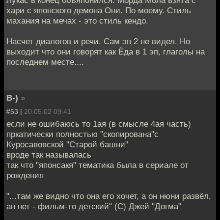
Лукас в конец объяпонился. Морда Мола взята с
хари с японского демона Они. По моему. Стиль
махания на мечах - это стиль кендо.
Насчет диалогов и речи. Сам эп 2 не видел. Но
выходит что они говорят как Ёда в 1 эп, глаголы на
последнем месте....
B-)
»
#53 |
20.05.02 09:41
если не ошибаюсь то 1ая (в смысле 4ая часть)
пркатически полностью "скопирована"с
Куросавовской "Старой башни"
вроде так называлась
так что "японсакя" тематика была в сериале от
рождения
"...там же видно что она его хочет, а он нюни развёл,
ан нет - фильм-то детский" (С) Джей "Догма"