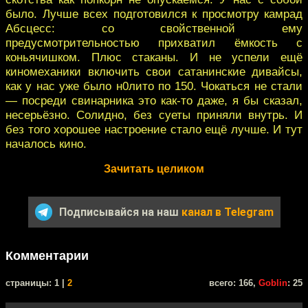
было. Лучше всех подготовился к просмотру камрад
Абсцесс: со свойственной ему
предусмотрительностью прихватил ёмкость с
коньячишком. Плюс стаканы. И не успели ещё
киномеханики включить свои сатанинские дивайсы,
как у нас уже было н0лито по 150. Чокаться не стали
— посреди свинарника это как-то даже, я бы сказал,
несерьёзно. Солидно, без суеты приняли внутрь. И
без того хорошее настроение стало ещё лучше. И тут
началось кино.
Зачитать целиком
Подписывайся на наш
канал в Telegram
Комментарии
cтраницы: 1 |
2
всего: 166,
Goblin
: 25