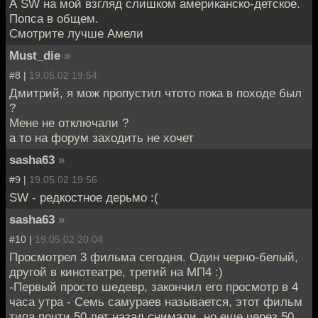
А SW на мой взгляд слишком американско-детское.
Попса в общем.
Смотрите лучше Амели
Must_die
»
#8 |
19.05.02 19:54
Дмитрий, я мож пропустил чтото пока в походе был
?
Мене не отключали ?
а то на форум заходить не хочет
sasha63
»
#9 |
19.05.02 19:56
SW - редкостное дерьмо :(
sasha63
»
#10 |
19.05.02 20:04
Просмотрел 3 фильма сегодня. Один черно-белый,
другой в кинотеатре, третий на МП4 :)
-Первый просто шедевр, закончил его просмотр в 4
часа утра - Семь самураев называется, этот фильм
типа почти 50 лет назад снимали, но еще через 50