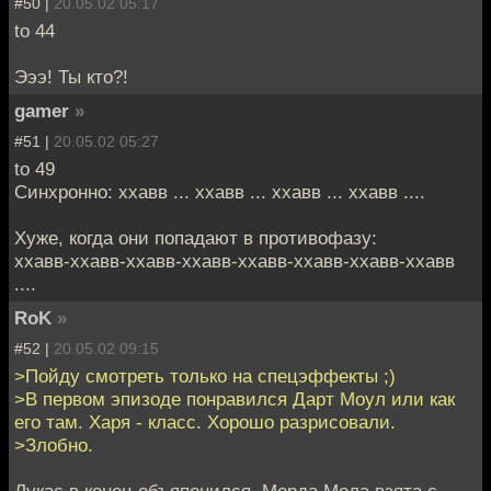
#50 |
20.05.02 05:17
to 44
Эээ! Ты кто?!
gamer
»
#51 |
20.05.02 05:27
to 49
Синхронно: ххавв ... ххавв ... ххавв ... ххавв ....
Хуже, когда они попадают в противофазу:
ххавв-ххавв-ххавв-ххавв-ххавв-ххавв-ххавв-ххавв
....
RoK
»
#52 |
20.05.02 09:15
>Пойду смотреть только на спецэффекты ;)
>В первом эпизоде понравился Дарт Моул или как
его там. Харя - класс. Хорошо разрисовали.
>Злобно.