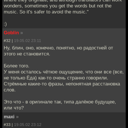
wonders, sometimes you get the words but not the
music. So it's safer to avoid the music."
:)
Goblin
»
#32 |
19.05.02 23:11
Ну, блин, оно, конечно, понятно, но радостней от
этого не становится.
Более того.
У меня осталось чёткое ощущение, что они все (все,
не только Ёда) как-то очень странно говорили.
Стрёмные какие-то фразы, непонятная расстановка
слов.
Это что - в оригинале так, типа далёкое будущее,
или что?
maxi
»
#33 |
19.05.02 23:12