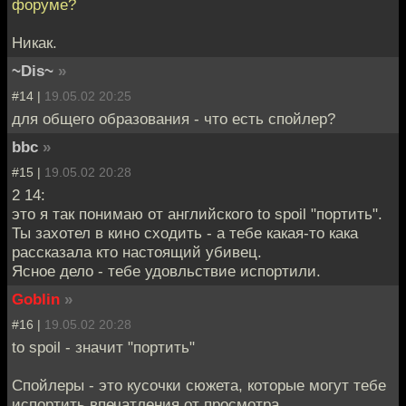
форуме?
Никак.
~Dis~
»
#14 |
19.05.02 20:25
для общего образования - что есть спойлер?
bbc
»
#15 |
19.05.02 20:28
2 14:
это я так понимаю от английского to spoil "портить".
Ты захотел в кино сходить - а тебе какая-то кака
рассказала кто настоящий убивец.
Ясное дело - тебе удовльствие испортили.
Goblin
»
#16 |
19.05.02 20:28
to spoil - значит "портить"
Спойлеры - это кусочки сюжета, которые могут тебе
испортить впечатления от просмотра.