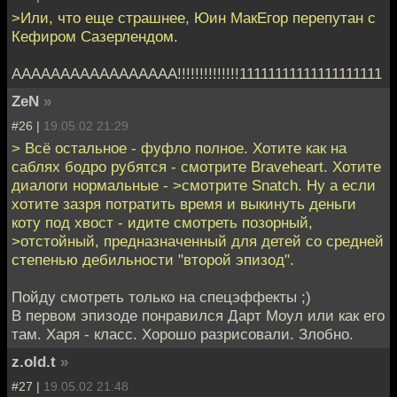
>Или, что еще страшнее, Юин МакЕгор перепутан с
Кефиром Сазерлендом.
ААААААААААААААААА!!!!!!!!!!!!!!11111111111111111111
ZeN
»
#26 |
19.05.02 21:29
> Всё остальное - фуфло полное. Хотите как на
саблях бодро рубятся - смотрите Braveheart. Хотите
диалоги нормальные - >смотрите Snatch. Ну а если
хотите зазря потратить время и выкинуть деньги
коту под хвост - идите смотреть позорный,
>отстойный, предназначенный для детей со средней
степенью дебильности "второй эпизод".
Пойду смотреть только на спецэффекты ;)
В первом эпизоде понравился Дарт Моул или как его
там. Харя - класс. Хорошо разрисовали. Злобно.
z.old.t
»
#27 |
19.05.02 21:48