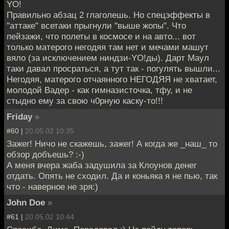
YO!
Правильно абзац 2 глаголешь. Но спецэффекты в
"аттаке" всетаки прыгнули "выше жопы". Что
пейзажи, что полеты в космосе и на авто... вот
только матерого негодяя там нет и мечами машут
вяло (за исключением ниндзи-YO!ды). Дарт Маул
таки давал просраться, а тут так - погулять вышли...
Негодяя, матерого отчаянного НЕГОДЯЯ не хватает,
молодой Вадер - как гимназисточка, тфу, и не
стыдно ему за свою ч0рную каску-то!!!
Friday
»
#60 |
20.05.02 10:35
Зажег! Ничо не скажешь, зажег! А когда же _наш_ то
обзор добъешь? :-)
А меня вчера жаба задушила за Клоунов денег
отдать. Опять не сходил. Да и коньяка я не пью, так
что - наверное не зря:)
John Doe
»
#61 |
20.05.02 10:44