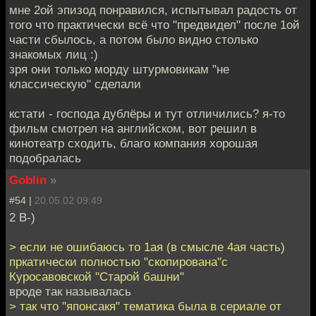
мне 2ой эпизод понравился, испытывал радость от
того что практически всё что "предвидел" после 1ой
части сбылось, а потом было видно столько
знакомых лиц :)
зря они только морду штурмовикам "не
классическую" сделали
кстати - господа дублёры и тут отличились? я-то
фильм смотрел на английском, вот решил в
кинотеатр сходить, благо компания хорошая
подобралась
Goblin
»
#54 |
20.05.02 09:49
2 B-)
> если не ошибаюсь то 1ая (в смысле 4ая часть)
пркатически полностью "скопирована"с
Куросавовской "Старой башни"
вроде так называлась
> так что "японсакя" тематика была в сериале от