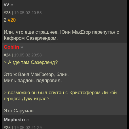
vv
»
#23 |
19.05.02 20:58
2
#20
Или, что еще страшнее, Юин МакЕгор перепутан с
Кефиром Сазерлендом.
Goblin
»
#24 |
19.05.02 20:58
> А где там Сазерленд?
Это ж Ваня МакГрегор, блин.
Миль пардон, подправил.
> возможно он был спутан с Кристофером Ли кой
герцога Дуку играл?
Это Саруман.
Mephisto
»
#25 |
19.05.02 21:29