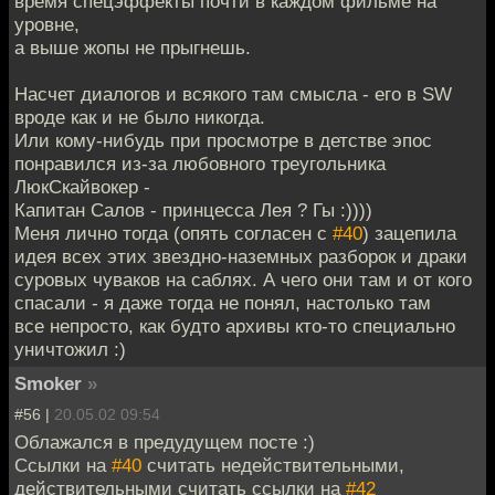
время спецэффекты почти в каждом фильме на
уровне,
а выше жопы не прыгнешь.
Насчет диалогов и всякого там смысла - его в SW
вроде как и не было никогда.
Или кому-нибудь при просмотре в детстве эпос
понравился из-за любовного треугольника
ЛюкСкайвокер -
Капитан Салов - принцесса Лея ? Гы :))))
Меня лично тогда (опять согласен с
#40
) зацепила
идея всех этих звездно-наземных разборок и драки
суровых чуваков на саблях. А чего они там и от кого
спасали - я даже тогда не понял, настолько там
все непросто, как будто архивы кто-то специально
уничтожил :)
Smoker
»
#56 |
20.05.02 09:54
Облажался в предудущем посте :)
Ссылки на
#40
считать недействительными,
действительными считать ссылки на
#42