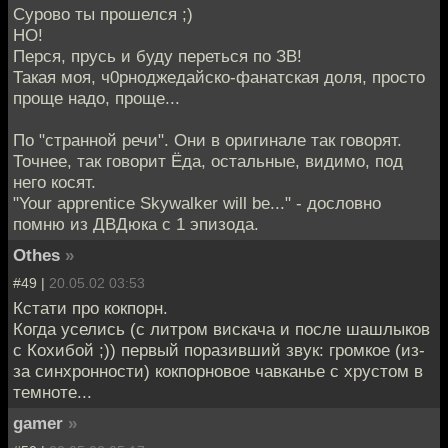
Сурово ты прошелся ;)
НО!
Перся, прусь и буду переться по ЗВ!
Такая моя, ч0рноджедайско-фанатская доля, просто
проще надо, проще...
По "странной речи". Они в оригинале так говорят.
Точнее, так говорит Ёда, остальные, видимо, под
него косят.
"Your apprentice Skywalker will be..." - дословно
помню из ДВДюка с 1 эпизода.
Othes
»
#49 |
20.05.02 03:53
Кстати про кокпорн.
Когда уселись (с литром вискача и после шашлыков
с Кохибой ;)) первый поразивший звук: громкое (из-
за синхронности) кокпорновое чавканье с хрустом в
темноте...
gamer
»