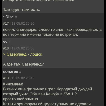
Там один таки есть.
~Dis~
»
#17 |
19.05.02 20:30
понял, благодарю. слово то знал, как переводится, а
вот термина именно такого не встречал.
vv
»
#18 |
19.05.02 20:38
> Сазерленд - лошок
А где там Сазерленд?
sonaree
»
#19 |
19.05.02 20:46
Киноманы!
В каких еще фильмах играл бородатый джудай ,
который учил Обу ван Кенобу в SW 1 ?
просто любопытно
Кстати зря форум общедоступным не сделали.