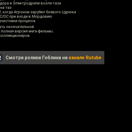
ёдора и Электродрели возле таза
на таз
!, когда Агроном зарубил боевого Цурюка
 AC/DC при входе в Мордовию
 участники процесса
ать окончательной.
 полная версия мега-фильмы.
 коллекционеров.
Смотри ролики Гоблина на
канале Rutube