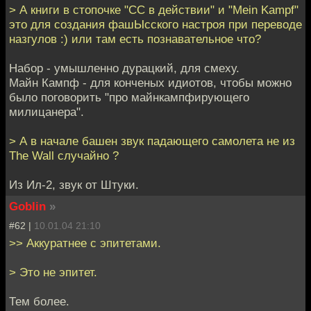
> А книги в стопочке "СС в действии" и "Mein Kampf"
это для создания фашЫсского настроя при переводе
назгулов :) или там есть познавательное что?
Набор - умышленно дурацкий, для смеху.
Майн Кампф - для конченых идиотов, чтобы можно
было поговорить "про майнкампфирующего
милицанера".
> А в начале башен звук падающего самолета не из
The Wall случайно ?
Из Ил-2, звук от Штуки.
Goblin
»
#62 |
10.01.04 21:10
>> Аккуратнее с эпитетами.
> Это не эпитет.
Тем более.