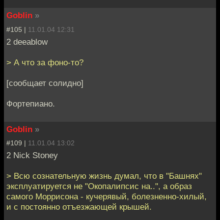
Goblin
»
#105 |
11.01.04 12:31
2 deeablow
> А что за фоно-то?
[сообщает солидно]
Фортепиано.
Goblin
»
#109 |
11.01.04 13:02
2 Nick Stoney
> Всю сознательную жизнь думал, что в "Башнях"
эксплуатируется не "Окопалипсис на..", а образ
самого Моррисона - кучерявый, болезненно-хилый,
и с постоянно отъезжающей крышей.