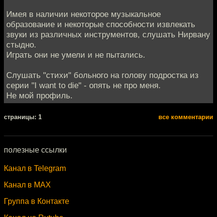
Имея в наличии некоторое музыкальное
образование и некоторые способности извлекать
звуки из различных инструментов, слушать Нирвану
стыдно.
Играть они не умели и не пытались.
Слушать "стихи" больного на голову подростка из
серии "I want to die" - опять не про меня.
Не мой профиль.
cтраницы: 1
все комментарии
полезные ссылки
Канал в Telegram
Канал в MAX
Группа в Контакте