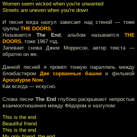
Women seem wicked when you're unwanted
Streets are uneven when you're down
И песня когда назгул зависает над стеной — тоже
группы
THE DOORS
.
Называется
The End
, альбом называется
THE
DOORS
, тоже 1967 год.
Запевает снова Джим Моррисон, автор текста —
обратно он же.
Данной песней я провёл тонкую параллель между
блокбастером
Две сорванные башни
и фильмой
Apocalypse Now
.
Как всегда — искусно.
Слова песни
The End
глубоко раскрывают непростые
взаимоотношения между Фёдором и назгулом:
This is the end
Beautiful friend
This is the end
My only friend, the end...