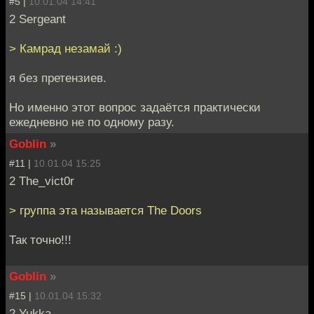
#5 |
10.01.04 14:41
2 Sergeant
> Камрад незамай :)
я без претензиев.
Но именно этот вопрос задаётся практически
ежедневно не по одному разу.
Goblin
»
#11 |
10.01.04 15:25
2 The_vict0r
> группа эта называется The Doors
Так точно!!!
Goblin
»
#15 |
10.01.04 15:32
2 Yukka