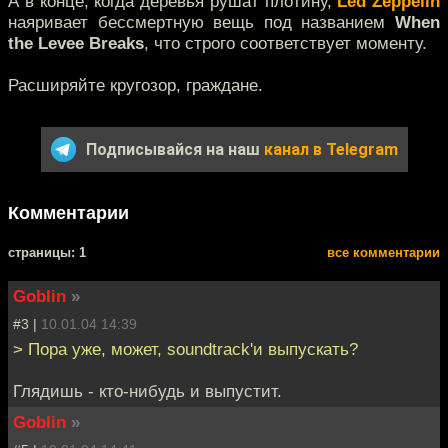
А в конце, когда деревья рушат плотину,
Led Zeppelin
наяривает бессмертную вещь под названием
When
the Levee Breaks
, что строго соответствует моменту.
Расширяйте кругозор, граждане.
Подписывайся на наш
канал в Telegram
Комментарии
cтраницы: 1
все комментарии
Goblin
»
#3 |
10.01.04 14:39
> Пора уже, может, soundtrack'и выпускать?
Глядишь - кто-нибудь и выпустит.
Goblin
»