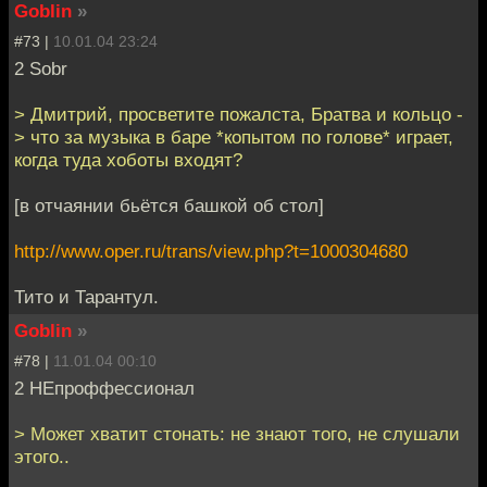
Goblin
»
#73 |
10.01.04 23:24
2 Sobr
> Дмитрий, просветите пожалста, Братва и кольцо -
> что за музыка в баре *копытом по голове* играет,
когда туда хоботы входят?
[в отчаянии бьётся башкой об стол]
http://www.oper.ru/trans/view.php?t=1000304680
Тито и Тарантул.
Goblin
»
#78 |
11.01.04 00:10
2 НЕпроффессионал
> Может хватит стонать: не знают того, не слушали
этого..