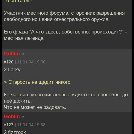
то on то off?
Участник местного форума, сторонник разрешения
свободного ношения огнестрельного оружия.
Его фраза "А что здесь, собственно, происходит?" -
местная легенда.
Goblin
»
#126 |
11.01.04 19:56
2 Larky
> Старость не щадит никого.
К счастью, многочисленные идиоты не способны до
неё дожить.
Что не может не радовать.
Goblin
»
#127 |
11.01.04 19:58
2 fizzrook