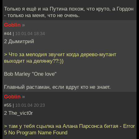
Только я ещё и на Путина похож, что круто, а Гордон
- только на меня, что не очень.
Goblin
»
#44 |
10.01.04 18:34
2 Дымитрий
> Что за мелодия звучит когда дерево-мутант
выходит на делянку??:))
Bob Marley "One love"
Главный растаман, если вдруг кто не знает.
Goblin
»
#55 |
10.01.04 20:23
2 The_vict0r
> там у тебя сцылка на Алана Парсонса битая - Error
5 No Program Name Found