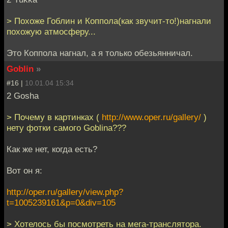
> Похоже Гоблин и Коппола(как звучит-то!)нагнали
похожую атмосферу...
Это Коппола нагнал, а я только обезьянничал.
Goblin
»
#16 |
10.01.04 15:34
2 Gosha
> Почему в картинках (
http://www.oper.ru/gallery/
)
нету фотки самого Goblina???
Как же нет, когда есть?
Вот он я:
http://oper.ru/gallery/view.php?
t=1005239161&p=0&div=105
> Хотелось бы посмотреть на мега-транслятора.