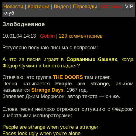
Новости
|
Картинки
|
Видео
|
Переводы
|
Магазин
|
VIP
клуб
Злободневное
10.01.04 14:13
|
Goblin
|
229 комментариев
Регулярно получаю письма с вопросом:
А что за песня играет в
Сорванных башнях
, когда
Фёдор Сумкин в болото падает?
Отвечаю: это группа
THE DOORS
там играет.
Песня называется
People are strange
, альбом
называется
Strange Days
, 1967 год.
Запевает Джим Моррисон, автор текста — он же.
Слова песни неплохо отражают ситуацию с Фёдором
и мёртвыми мелиораторами:
People are strange when you're a stranger
Faces look ugly when you're alone