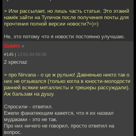
> Или рассылает, но лишь часть статьи. Это этакий
намёк зайти на Тупичок после получения почты для
прочтения полной версии новости?=)=)
Не, это потому что я новости постоянно улучшаю.
Goblin
»
#145 |
12.01.04 00:35
2 specnaz
> про Nirvana - о це ж рульно! Давненько никто так о
них не отзывался (только когла в юности-молодости
ранней всякие металлисты и трешеры рассуждали).
Аж бальзам на душу.
Спросили - ответил.
Ежели фанатеющим кажется, что я их назвал
мудаками - это не так.
Про них ничего не говорил, просто ответил на
вопрос.