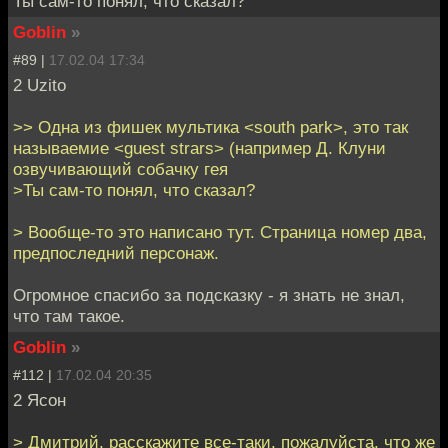
Ты сам-то понял, что сказал?
Goblin
»
#89 |
17.02.04 17:34
2 Uzito
>> Одна из фишек мультика <south park>, это так
называемие <guest strars> (например Д. Клуни
озвучивающий собачку гея
>Ты сам-то понял, что сказал?
> Вообще-то это написано тут. Страница номер два,
предпоследний персонаж.
Огромное спасибо за подсказку - я знать не знал,
что там такое.
Goblin
»
#112 |
17.02.04 20:35
2 Ясон
> Дмитрий, расскажите все-таки, пожалуйста, что же