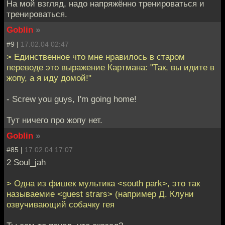
На мой взгляд, надо напряжённо тренироваться и
тренироваться.
Goblin
»
#9 |
17.02.04 02:47
> Единственное что мне нравилось в старом
переводе это выражение Картмана: "Так, вы идите в
жопу, а я иду домой!"
- Screw you guys, I'm going home!
Тут ничего про жопу нет.
Goblin
»
#85 |
17.02.04 17:07
2 Soul_jah
> Одна из фишек мультика <south park>, это так
называемие <guest strars> (например Д. Клуни
озвучивающий собачку гея