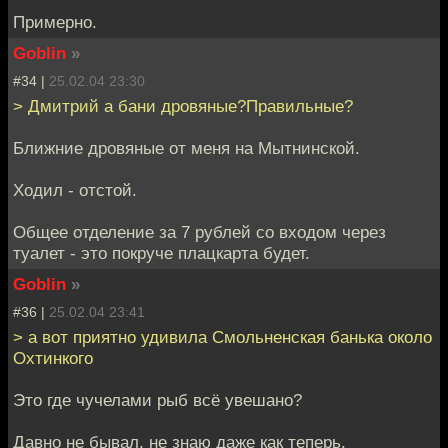
Примерно.
Goblin
»
#34 |
25.02.04 23:30
> Дмитрий а бани дровяные?Правильные?
Ближние дровяные от меня на Мытнинской.
Ходил - отстой.
Общее отделение за 7 рублей со входом через
туалет - это покруче плацкарта будет.
Goblin
»
#36 |
25.02.04 23:41
> а вот приятно удивила Смольненская банька около
Охтинкого
Это где чучелами рыб всё увешано?
Давно не бывал, не знаю даже как теперь.