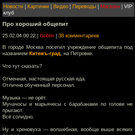
Новости
|
Картинки
|
Видео
|
Переводы
|
Магазин
|
VIP
клуб
Про хороший общепит
25.02.04 00:22
|
Goblin
|
38 комментариев
В городе Москва посетил учреждение общепита под
названием
Китежъ-град
, на Петровке.
Что тут сказать?
Отменная, настоящая русская еда.
Отлично обученный персонал.
Музыка — не орёт.
Мучачосы и марьячесы с барабанами по голове не
прыгают.
Всё солидно.
Ну и хреновуха — волшебная, вообще выше всяких