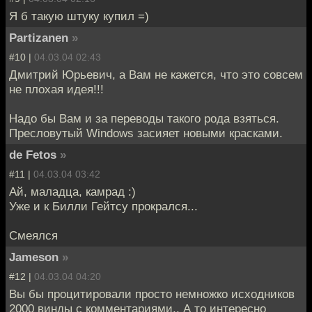
Я б такую штуку купил =)
Partizanen
»
#10 |
04.03.04 02:43
Дмитрий Юрьевич, а Вам не кажется, что это совсем
не плохая идея!!!
Надо бы Вам и за переводы такого рода взяться.
Пресловутый Windows засияет новыми красками.
de Fetos
»
#11 |
04.03.04 03:42
Ай, маладца, камрад :)
Уже и к Билли Гейтсу прокрался...
Смеялся
Jameson
»
#12 |
04.03.04 04:20
Вы бы процитировали просто немножко исходников
2000 винды с комментариями.. А то интересно