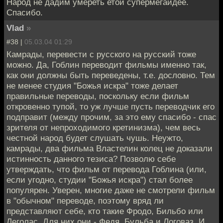
Народ не дадим умереть етой супермегаидее.
Спасибо.
Vlad
»
#38 |
05.03.04 01:29
Камрады, перевести с русского на русский тоже
можно. Да, Гоблин переводит фильмы именно так,
как они должны быть переведены, т.е. дословно. Тем
не менее студия "Божья искра" тоже делает
правильные переводы, поскольку если фильм
откровенно тупой, то уж лучше пусть переводчик его
подправит (между прочим, за это ему спасибо - спас
зрителя от непроходимого кретинизма), чем весь
честной народ будет слушать чушь. Неужто,
камрады, два фильма Властелин колец не доказали
истинность данного тезиса? Позволю себе
утверждать, что фильм от перевода Гоблина (или,
если угодно, студии "Божья искра") стал более
популярен. Уверен, многие даже не смотрели фильм
в "обычном" переводе, поэтому вряд ли
представляют себе, кто такие Фродо, Бильбо или
Леголас. Для них они - Федя, Бульба и Логоваз. И