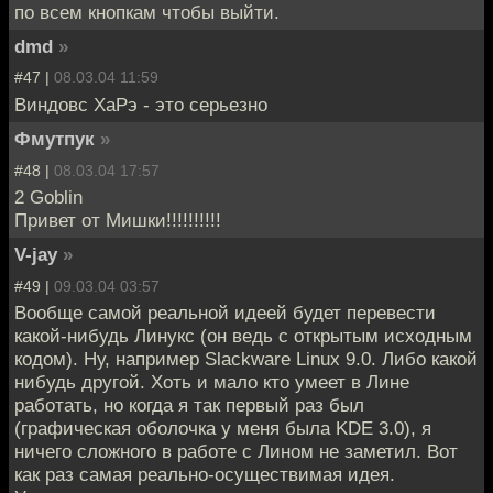
по всем кнопкам чтобы выйти.
dmd
»
#47 |
08.03.04 11:59
Виндовс ХаРэ - это серьезно
Фмутпук
»
#48 |
08.03.04 17:57
2 Goblin
Привет от Мишки!!!!!!!!!!
V-jay
»
#49 |
09.03.04 03:57
Вообще самой реальной идеей будет перевести
какой-нибудь Линукс (он ведь с открытым исходным
кодом). Ну, например Slackware Linux 9.0. Либо какой
нибудь другой. Хоть и мало кто умеет в Лине
работать, но когда я так первый раз был
(графическая оболочка у меня была KDE 3.0), я
ничего сложного в работе с Лином не заметил. Вот
как раз самая реально-осуществимая идея.