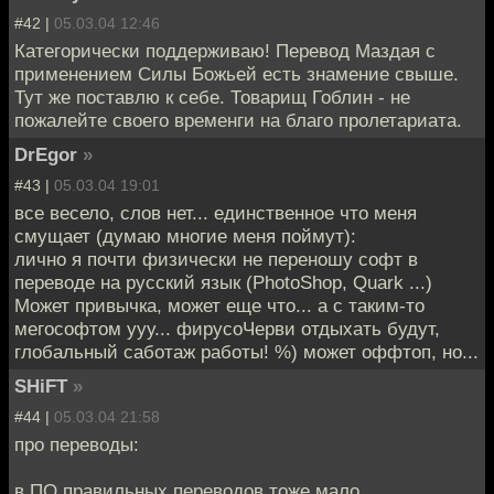
#42 |
05.03.04 12:46
Категорически поддерживаю! Перевод Маздая с
применением Силы Божьей есть знамение свыше.
Тут же поставлю к себе. Товарищ Гоблин - не
пожалейте своего временги на благо пролетариата.
DrEgor
»
#43 |
05.03.04 19:01
все весело, слов нет... единственное что меня
смущает (думаю многие меня поймут):
лично я почти физически не переношу софт в
переводе на русский язык (PhotoShop, Quark ...)
Может привычка, может еще что... а с таким-то
мегософтом ууу... фирусоЧерви отдыхать будут,
глобальный саботаж работы! %) может оффтоп, но...
SHiFT
»
#44 |
05.03.04 21:58
про переводы:
в ПО правильных переводов тоже мало.