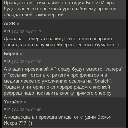
Правда если этим займется студия Божья Искра,
будет нанесен серьезный урон рабочему времени
обладателей таких версий...
Ar2R
»
#17 |
04.03.04 09:17
Даааааа...теперь товарищ Гейтс точно поправит
свои дела на пару контейнеров зеленых бумажек :)
Берия
»
#18 |
04.03.04 09:30
А в адаптированной ХР сразу будут вместо "сапёра"
и "косынки" стоять стратегия про фанатов и в
медиаплеере по умолчанию ссылка на "Snatch".
Тогда и в интернет эксплорере рядом с кнопкой
рефреш надо поставить кнопку прямого опер.ру
YuraJoe
»
#19 |
04.03.04 09:40
А когда ждать перевода винды от студии Божья
Искра ??? :))