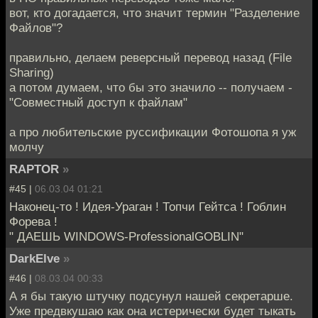
вот, кто догадается, что значит термин "Разделение
Файлов"?
правильно, делаем реверсный перевод назад (File
Sharing)
а потом думаем, что бы это значило -- получаем -
"Совместный доступ к файлам"
а про любительские руссификации Фотошопа я уж
молчу
RAPTOR
»
#45 |
06.03.04 01:21
Наконец-то ! Идея-Ураган ! Топчи Гейтса ! Гоблин
Форева !
" ДАЕШЬ WINDOWS-ProfessionalGOBLIN"
DarkElve
»
#46 |
08.03.04 00:33
А я бы такую штучку подсунул нашей секретарше.
Уже предвкушаю как она истерически будет тыкать