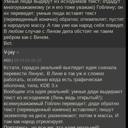
Умные люди выдерут из исходников текст; отдадут
многоуважаемому (и я его тоже уважаю) Гоблину; он
их переведет; умные люди вставят текст
(переведенный конечно) обратно; откомпилят; пустят
в народную массу. А там уже как народ себя поведет.
В любом случае с Лином дела обстоят не таким
ребром как с Вином.
Вот.
V-jay
»
#50 |
09.03.04 04:15
Кстати, горадзо реальней выглядит идея сначала
перевести Линукс. В Лине в так уж и сложно
работать, особенно когда есть графическая
оболочка, типа, KDE 3.x
Вообщем эта идея реальней: умные дяди выдерают
текст из исходников (Линь ведь открытый!);
всемиуважаемый Гоблин переводит; дяди обратно
текст (переведенный конечно) вставляют; пишут
экземпляр на диск; размножают; потом в массы. И
там как народ отреагирует.
Повторюсь, но все же: эта идея реальней!