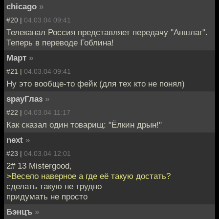
chicago
»
#20 |
04.03.04 09:41
Телеканал Россия представляет передачу "Аншлаг".
Теперь в переводе Гоблина!
Март
»
#21 |
04.03.04 09:41
Ну это вообще-то фейк (для тех кто не понял)
spayГлаз
»
#22 |
04.03.04 11:17
Как сказал один товарищ: "Ёлкин дрын!"
next
»
#23 |
04.03.04 12:01
2# 13 Mistergood,
>Весело наверное а где её такую достать?
сделать такую не трудно
придумать не просто
Бэнцъ
»