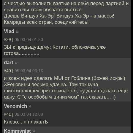
с честью выполнить взятые на себя перед партией и
правительством обязатьельства!
Даешь Виндуз Ха-Эр! Виндуз Ха-Эр - в массы!
Камрады всех стран, соединяйтесь!
Vlad
»
#39 |
05.03.04 01:30
ЗЫ к предыдущему: Кстати, обложечка уже
готова..............
dart
»
#40 |
05.03.04 03:16
и всеж идея сделать MUI от Гоблина (божей искры)
ХРеновины весьма удачна. Там так куча
финтифлюшек пристегивается, ну да и сделать еще
одну. С "с особобым цинизмом" так сказать... :)
Venomich
»
#41 |
05.03.04 12:08
Клево....я плакалЪ
Kommynist
»