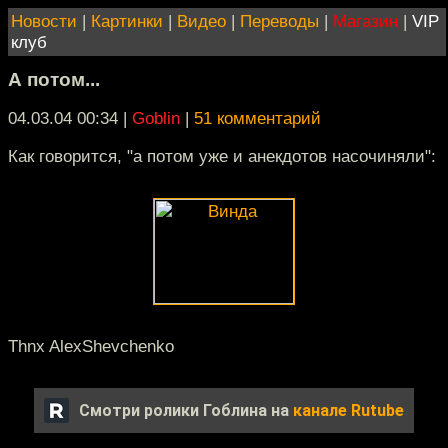
Новости
|
Картинки
|
Видео
|
Переводы
|
Магазин
|
VIP
клуб
А потом...
04.03.04 00:34
|
Goblin
|
51 комментарий
Как говорится, "а потом уже и анекдотов насочиняли":
Thnx AlexShevchenko
Смотри ролики Гоблина на
канале Rutube