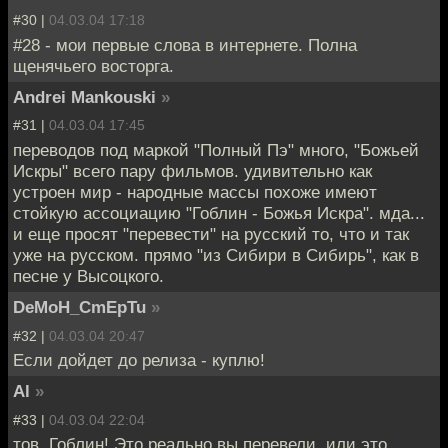
#30 |
04.03.04 17:18
#28 - мои первые слова в интернете. Полна
щенячьего восторга.
Andrei Mankouski
»
#31 |
04.03.04 17:45
переводов под маркой "Полный Пэ" много, "Божьей
Искры" всего пару фильмов. удивительно как
устроен мир - народные массы похоже имеют
стойкую ассоциацию "Гоблин - Божья Искра". мда...
и еще просят "перевести" на русский то, что и так
уже на русском. прямо "из Сибири в Сибирь", как в
песне у Высоцкого.
DeMoH_CmEpTu
»
#32 |
04.03.04 20:47
Если дойдет до релиза - куплю!
Al
»
#33 |
04.03.04 22:04
тов. Гоблин! Это реально вы перевели, или это