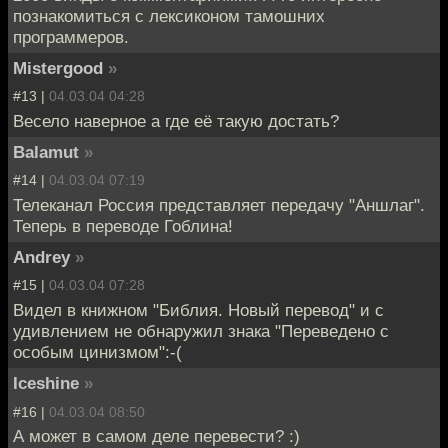
познакомиться с лексиконом тамошних
программеров.
Mistergood
»
#13 |
04.03.04 04:28
Весело наверное а где её такую достать?
Balamut
»
#14 |
04.03.04 07:19
Телеканал Россия представляет передачу "Аншлаг".
Теперь в переводе Гоблина!
Andrey
»
#15 |
04.03.04 07:28
Видел в книжном "Библия. Новый перевод" и с
удивлением не обнаружил знака "Переведено с
особым цинизмом":-(
Iceshine
»
#16 |
04.03.04 08:50
А может в самом деле перевести? :)