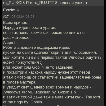
ru_RU.KOI8-R и ru_RU.UTF-8 надоели уже :-)
Extrim
»
#37 |
05.03.04 01:03
Всем привет.
Народ а идея просто ураган,
но я так понял кроме как прикол ее никто не
рассматривает.
А зря !!!
Ребята а давайте поддержим идею,
пускай на сайте сделают скрипт для голосования,
мол хотите ли вы с первых тактов Windows ощутить
ефект присутствия :),
или может сам Goblin че то задвынет.
и посмотрим наскока народу нужен этот певод
а там смотриш от статистики зашевелятся нейроны
в голове мастера,
и увидит свет шедевр всех времен и народов -
.Windows.XP.MUI.Russian.by_Goblin.zip.
и затмит собой даже такие мега хиты как - .The lord
of the rings by_Goblin.