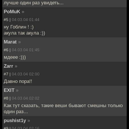
лучше один раз увидеть...
PoMuK
»
#5 |
04.03.04 01:44
ну Гоблин ! :)
акула так акула :))
Marat
»
#6 |
04.03.04 01:45
мдеее :)))
Zarr
»
#7 |
04.03.04 02:00
Давно пора!!
EXIT
»
#8 |
04.03.04 02:02
Как тут сказать, такие веши бывают смешны только
один раз...
pushist1y
»
#9 |
04.03.04 02:16