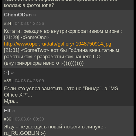
коллаж в фотошопе?
ChemODun
»
#34 |
04.03.04 22:36
Кстати, реакция во внутрикорпоративном мирке :
[21:29] <SomeOne>
http://www.oper.ru/data/gallery/l1048750914.jpg
[21:31] <SomeTwo> вот бы Гоблина внештатным
работником к разработчикам нашего ПО
(внутрикорпоративного :-)))))))))))
:-)
»
#35 |
04.03.04 23:09
Если кто успел заметить, это не "Винда", а "MS
Office XP"...
Мда...
Elf
»
#36 |
05.03.04 00:39
Жду - не дождусь новой локали в линухе -
ru_RU.GOBLIN :-)