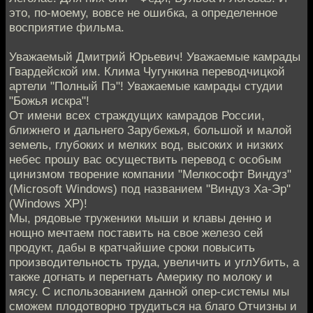
это, по-моему, вовсе не ошибка, а определенное
восприятие фильма.
Уважаемый Дмитрий Юрьевич! Уважаемые камрады
Гвардейской им. Клима Чугункина переводчицкой
артели "Полный Пэ"! Уважаемые камрады студии
"Божья искра"!
От имени всех страждущих камрадов России,
ближнего и дальнего Зарубежья, большой и малой
земель, глубоких и мелких вод, высоких и низких
небес прошу вас осуществить перевод с особым
цинизмом творение компании "Мелкософт Виндуз"
(Microsoft Windows) под названием "Виндуз Ха-Эр"
(Windows XP)!
Мы, рядовые труженики мыши и клавы денно и
нощно мечтаем поставить на свое железо сей
продукт, дабы в кратчайшие сроки повысить
производительность труда, увеличить и углУбить, а
также догнать и перегнать Америку по молоку и
мясу. С использованием данной опер-системы мы
сможем плодотворно трудиться на благо Отчизны и