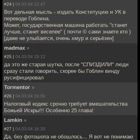
#24 |
04.03.04 12:47
Вот дельная мысль - издать Конституцию и УК в
переводе Гоблина.
Может, государственная машина работать "станет
лучше, станет веселее" ( почти © сами знаете кто )
[даже не улыбается, очень хмур и серьёзен]
madmax
»
#25 |
04.03.04 15:12
да это же старая шутка, после "СПИЗДИЛИ" люди
сразу стали говорить, скорее бы Гоблин винду
русифицировал
Tormentor
»
#26 |
04.03.04 16:06
Налоговый кодекс срочно требует вмешательства
Божьей Искры!!! Особенно 25 глава!
Lamkin
»
#27 |
04.03.04 16:20
Да, без фотошопа не обошлось... Я вот не понимаю