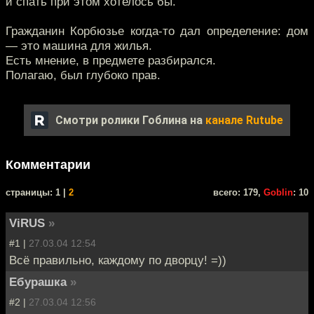
и спать при этом хотелось бы.
Гражданин Корбюзье когда-то дал определение: дом
— это машина для жилья.
Есть мнение, в предмете разбирался.
Полагаю, был глубоко прав.
Смотри ролики Гоблина на
канале Rutube
Комментарии
cтраницы: 1 |
2
всего: 179,
Goblin
: 10
ViRUS
»
#1 |
27.03.04 12:54
Всё правильно, каждому по дворцу! =))
Ебурашка
»
#2 |
27.03.04 12:56