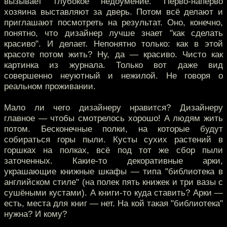
вызывает глубокое недоумение. Перво-наперво
хозяина выставляют за дверь. Потом всё делают и
приглашают посмотреть на результат. Оно, конечно,
понятно, что дизайнер лучше знает "как сделать
красиво". И делает. Непонятно только: как в этой
красоте потом жить? Ну, да — красиво. Чисто как
картинка из журнала. Только вот даже вид
совершенно неуютный и нежилой. Не говоря о
реальном проживании.
Мало ли чего дизайнеру нравится? Дизайнеру
главное — чтобы смотрелось хорошо! А людям жить
потом. Бесконечные полки, на которые будут
собираться горы пыли. Кусты сухих растений в
горшках на полках, всё под тот же сбор пыли
заточенных. Какие-то декоративные арки,
украшающие книжные шкафы — типа "библиотека в
английском стиле" (на полек пять книжек и три вазы с
сушёными кустами). А книги-то куда ставить? Арки —
есть, места для книг — нет. На кой такая "библиотека"
нужна? И кому?