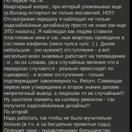
По первой части:
Квартирный вопрос, про который упомянывал еще
гр.Воланд испортил не только москвичей. НО!!!
Отсматривая передачу я наблюдал не только
задизайнЫнные дизайны(ну просто не знаю как еще
ЭТО назвать). Я наблюдал как людям ставили
пластиковые окна и зас..ные квартиры приводили в
состяние конфетки (имхо чупса чупс :) ). Далее
небольшое - (но нужное!) отступление - а вот
несколько моих знакомых работают на телевидении
- и , по их словам, (все случайные явления что в
передачах случаются - реально происходят по
сценарию) - и всякое отступление - только
подтвержадает закономерность. Return. Совмещая
первое мое утверждение и второе знание делаем
неприличный вывод: а людишки то не случайные!!!
Ну захотели поиметь на халявку ремонтик - так
получите задизайнЫнные дизайны!!!
По второй:
Надо работать так чтобы не было мучительно
больно (в т.ч. и за бесцельно прожитые годы).
Огорчает одно - подавляющему большинству