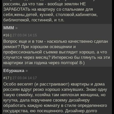
россиян, да что там - вообще землян НЕ
ЗАРАБОТАТЬ на квартиру со спальнами для
себя,жены,детей, кухней, столовой,кабинетом,
библиотекой, гостинной, и т.п.
MMM
»
#16 |
27.03.04 14:15
Вопрос еще и в том - насколько качественно сделан
ремонт? При хорошом освещении и
профессиональной съемке выглядит хорошо, а что
случится через месяц? Интересно бы глянуть на эти
квартирки этак годика через полтора! 8-)
Ебурашка
»
#17 |
27.03.04 14:17
Особо веселят (и расстраивают) квартиры и дома
россиян вдруг резко хорошо хапнувших. Знаю одну
такую семейку, хозяйка там неплохая женщина, но
кугутка, дала поручение своему дизайнеру
обработать каждую комнату в стиле определенного
государства, ею посещенного. Дизайнер долго