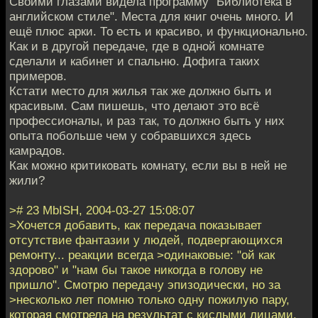
Своими глазами видела программу "Библиотека в
английском стиле". Места для книг очень много. И
ещё плюс арки. То есть и красиво, и функционально.
Как и в другой передаче, где в одной комнате
сделали и кабинет и спальню. Дофига таких
примеров.
Кстати место для жилья так же должно быть и
красивым. Сам пишешь, что делают это всё
профессионалы, и раз так, то должно быть у них
опыта побольше чем у собравшихся здесь
камрадов.
Как можно критиковать комнату, если вы в ней не
жили?
># 23 MbISH, 2004-03-27 15:08:07
>Хочется добавить, как передача показывает
отсутствие фантазии у людей, подвергающихся
ремонту... реакции всегда >одинаковые: "ой как
здорово" и "нам бы такое никогда в голову не
пришло". Смотрю передачу эпизодически, но за
>несколько лет помню только одну пожилую пару,
которая смотрела на результат с кислыми лицами.