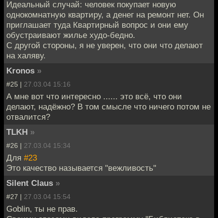
Идеальный случай: человек покупает новую
однокомнатную квартиру, а денег на ремонт нет. Он
приглашает туда Квартирный вопрос и они ему
обустраивают жилье худо-бедно.
С другой стороны, я не уверен, что они что делают
на халяву.
Kronos
»
#25 |
27.03.04 15:16
А мне вот что интересно ...... это всё, что они
делают, надёжно? В том смысле что ничего потом не
отвалится?
TLKH
»
#26 |
27.03.04 15:34
Для
#23
Это качество называется "вежливость"
Silent Claus
»
#27 |
27.03.04 15:54
Goblin, ты не прав.