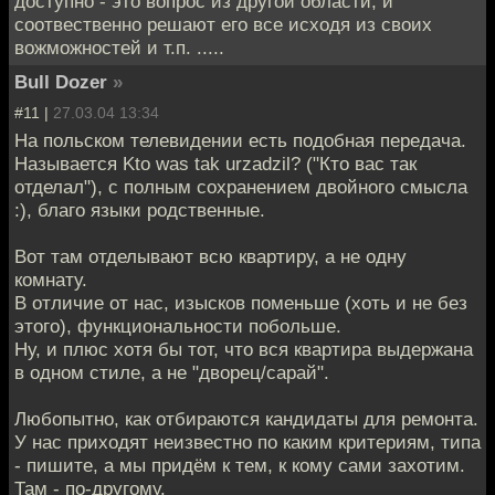
доступно - это вопрос из другой области, и
соотвественно решают его все исходя из своих
вожможностей и т.п. .....
Bull Dozer
»
#11 |
27.03.04 13:34
На польском телевидении есть подобная передача.
Называется Kto was tak urzadzil? ("Кто вас так
отделал"), с полным сохранением двойного смысла
:), благо языки родственные.
Вот там отделывают всю квартиру, а не одну
комнату.
В отличие от нас, изысков поменьше (хоть и не без
этого), функциональности побольше.
Ну, и плюс хотя бы тот, что вся квартира выдержана
в одном стиле, а не "дворец/сарай".
Любопытно, как отбираются кандидаты для ремонта.
У нас приходят неизвестно по каким критериям, типа
- пишите, а мы придём к тем, к кому сами захотим.
Там - по-другому.