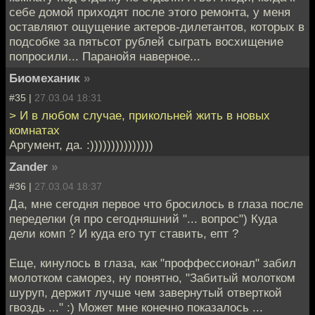
себе домой приходят после этого ремонта, у меня
оставляют ощущение актеров-дилетантов, которых в
подсобке за пятьсот рублей сыграть восхищение
попросили... Паранойя наверное...
Биомеханик
»
#35 |
27.03.04 18:31
> И в любом случае, прикольней жить в новых
комнатах
Аргумент, да. :)))))))))))))))
Zander
»
#36 |
27.03.04 18:37
Да, мне сегодня первое что бросилось в глаза после
переделки (я про сегодняшний "... вопрос") Куда
дели комп ? И куда его тут ставить, епт ?
Еще, кинулось в глаза, как "проффессионал" забил
молотком саморез, ну понятно, "Забитый молотком
шуруп, держит лучше чем завернутый отверткой
гвоздь ..." :) Может мне конечно показалось ...