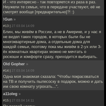
И - что интересно - так повторяется из раза в раз.
Неужели те семьи, что в передаче участвуют, её не
смотрят вообще [предварительно]?! :)
!Gun
»
#13 |
27.03.04 14:09
Блин, мы живём в России, а не в Америке, и у нас я
не видел таких городов, в которых были бы не
многоквартирные дома, а отдельные дома для
каждой семьи, поэтому пока мы живём в 2-ух или 3-
ёх комнатных квартирах можно не мечтать о
роскоши и комфорте сразу, приходится выбирать.
Old Gopher
»
#14 |
27.03.04 14:09
Одна моя знакомая сказала: "Чтобы покрасоваться
на ТВ и получить пылесоску в подарок, можно и дать
им свою комнату угрохать...".
a11oleg
»
#15 |
27.03.04 14:11