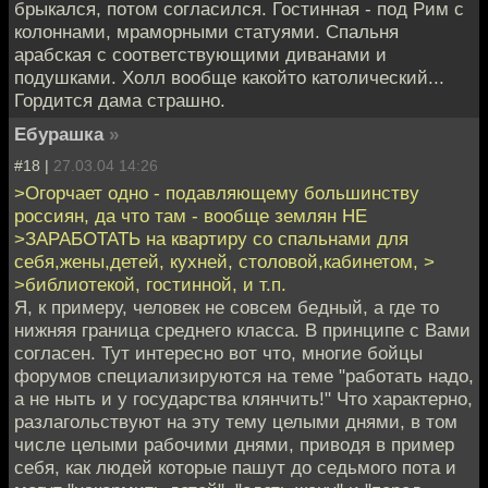
брыкался, потом согласился. Гостинная - под Рим с
колоннами, мраморными статуями. Спальня
арабская с соответствующими диванами и
подушками. Холл вообще какойто католический...
Гордится дама страшно.
Ебурашка
»
#18 |
27.03.04 14:26
>Огорчает одно - подавляющему большинству
россиян, да что там - вообще землян НЕ
>ЗАРАБОТАТЬ на квартиру со спальнами для
себя,жены,детей, кухней, столовой,кабинетом, >
>библиотекой, гостинной, и т.п.
Я, к примеру, человек не совсем бедный, а где то
нижняя граница среднего класса. В принципе с Вами
согласен. Тут интересно вот что, многие бойцы
форумов специализируются на теме "работать надо,
а не ныть и у государства клянчить!" Что характерно,
разлагольствуют на эту тему целыми днями, в том
числе целыми рабочими днями, приводя в пример
себя, как людей которые пашут до седьмого пота и