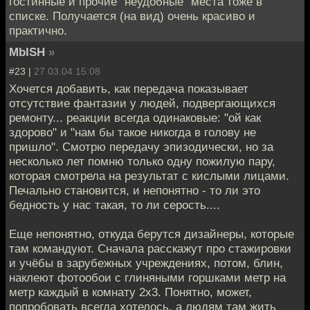
гостинные и прочие "неудобные" места тоже в
списке. Получается (на вид) очень красиво и
практично.
MbISH
»
#23 |
27.03.04 15:08
Хочется добавить, как передача показывает
отсутствие фантазии у людей, подвергающихся
ремонту... реакции всегда одинаковые: "ой как
здорово" и "нам бы такое никогда в голову не
пришло". Смотрю передачу эпизодически, но за
несколько лет помню только одну пожилую пару,
которая смотрела на результат с кислыми лицами.
Печально становится, и непонятно - то ли это
бедность у нас такая, то ли серость....
Еще непонятно, откуда берутся дизайнеры, которые
там командуют. Сначала расскажут про стажировки
и учёбы в зарубежных учреждениях, потом, блин,
наклеют фотообои с глиняными горшками метр на
метр каждый в комнату 2х3. Понятно, может,
попробовать всегда хотелось, а людям там жить