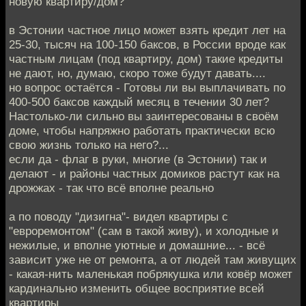
новую квартиру/дом?
в Эстонии частное лицо может взять кредит лет на
25-30, тысяч на 100-150 баксов, в России вроде как
частным лицам (под квартиру, дом) такие кредиты
не дают, но, думаю, скоро тоже будут давать....
но вопрос остаётся - Готовы ли вы выплачивать по
400-500 баксов каждый месяц в течении 30 лет?
Настолько-ли сильно вы заинтересованы в своём
доме, чтобы напряжно работать практически всю
свою жизнь только на него?...
если да - флаг в руки, многие (в Эстонии) так и
делают - и районы частных домиков растут как на
дрожжах - так что всё вполне реально
а по поводу "дизигна"- видел квартиры с
"евроремонтом" (сам в такой живу), и холодные и
нежилые, и вполне уютные и домашние... - всё
зависит уже не от ремонта, а от людей там живущих
- какая-нить маленькая побрякушка или ковёр может
кардинально изменить общее восприятие всей
квартиры