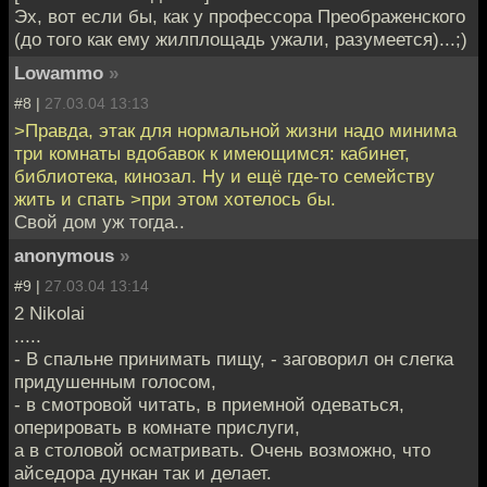
Эх, вот если бы, как у профессора Преображенского
(до того как ему жилплощадь ужали, разумеется)...;)
Lowammo
»
#8 |
27.03.04 13:13
>Правда, этак для нормальной жизни надо минима
три комнаты вдобавок к имеющимся: кабинет,
библиотека, кинозал. Ну и ещё где-то семейству
жить и спать >при этом хотелось бы.
Свой дом уж тогда..
anonymous
»
#9 |
27.03.04 13:14
2 Nikolai
.....
- В спальне принимать пищу, - заговорил он слегка
придушенным голосом,
- в смотровой читать, в приемной одеваться,
оперировать в комнате прислуги,
а в столовой осматривать. Очень возможно, что
айседора дункан так и делает.