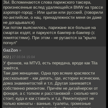
ЗЫ. Вспоминаются слова парижского таксера,
произнесенные вслед удаляющейся BMW на трассе
аэропорт-город: - Или цыган или русский. (говорили
по-английски, о нац. принадлежности меня он даже
не догадывался)
Как потом выяснилось, парижане все больше на
смартах ездят, и паркуются бампер-в-бампер (с
помятостями). При этом - не ругаются за "крыло
погнул"
GazZon
»
#22 |
27.03.04 15:04
У финнов, на MTV3, есть передача, вроде как Tila
зовётся.
Там две женщинки. Одна про всякие красявости
рассказывает - как делать, где, истории всяческие,
дома знаменитостей и т.п. Другая занимается
собственно ремонтом. Причём не дизайнерски от
фонаря, а с толком и расстановкой - сколько чего
стоит, куда и как ставить и т.д. Ремонтируют не
только комнаты - ванные, туалеты, громезные