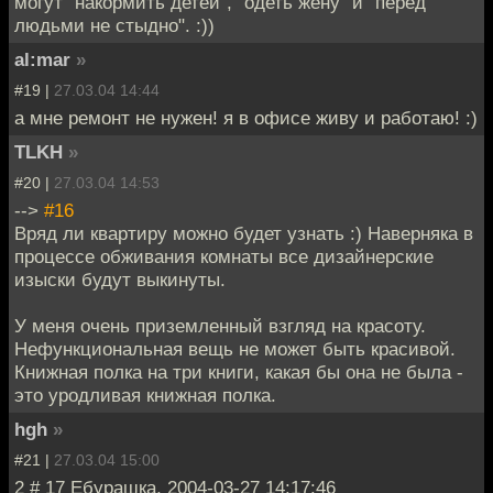
могут "накормить детей", "одеть жену" и "перед
людьми не стыдно". :))
al:mar
»
#19 |
27.03.04 14:44
а мне ремонт не нужен! я в офисе живу и работаю! :)
TLKH
»
#20 |
27.03.04 14:53
-->
#16
Вряд ли квартиру можно будет узнать :) Наверняка в
процессе обживания комнаты все дизайнерские
изыски будут выкинуты.
У меня очень приземленный взгляд на красоту.
Нефункциональная вещь не может быть красивой.
Книжная полка на три книги, какая бы она не была -
это уродливая книжная полка.
hgh
»
#21 |
27.03.04 15:00
2 # 17 Ебурашка, 2004-03-27 14:17:46