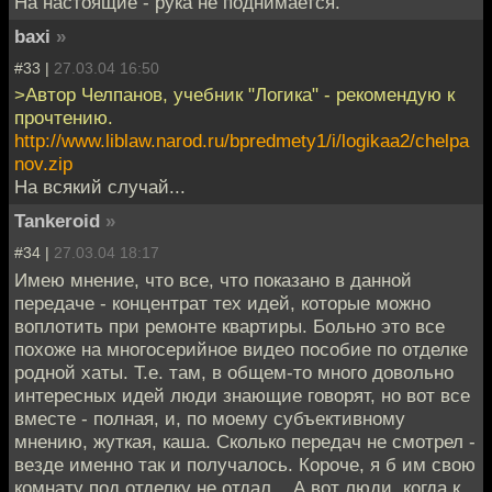
На настоящие - рука не поднимается.
baxi
»
#33 |
27.03.04 16:50
>Автор Челпанов, учебник "Логика" - рекомендую к
прочтению.
http://www.liblaw.narod.ru/bpredmety1/i/logikaa2/chelpa
nov.zip
На всякий случай...
Tankeroid
»
#34 |
27.03.04 18:17
Имею мнение, что все, что показано в данной
передаче - концентрат тех идей, которые можно
воплотить при ремонте квартиры. Больно это все
похоже на многосерийное видео пособие по отделке
родной хаты. Т.е. там, в общем-то много довольно
интересных идей люди знающие говорят, но вот все
вместе - полная, и, по моему субъективному
мнению, жуткая, каша. Сколько передач не смотрел -
везде именно так и получалось. Короче, я б им свою
комнату под отделку не отдал... А вот люди, когда к