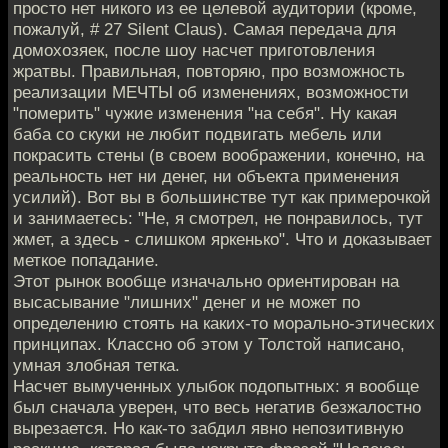
просто нет никого из ее целевой аудитории (кроме,
пожалуй, # 27 Silent Claus). Самая передача для
домохозяек, после шоу насчет приготовления
жратвы. Правильная, повторяю, про возможность
реализации МЕЧТЫ об изменениях, возможности
"померить" чужие изменения "на себя". Ну какая
баба со скуки не любит подвигать мебель или
покрасить стены (в своем воображении, конечно, на
реальность нет ни денег, ни объекта применения
усилий). Вот вы в большинстве тут как примерочкой
и занимаетесь: "Не, я смотрел, не понравилось, тут
жмет, а здесь - слишком яркенько". Что и доказывает
меткое попадание.
Этот рынок вообще изначально ориентирован на
высасывание "лишних" денег и не может по
определению стоять на каких-то морально-этических
принципах. Классно об этом у Толстой написано,
умная злобная тетка.
Насчет вымученных улыбок подопытных: я вообще
был сначала уверен, что весь негатив безжалостно
вырезается. Но как-то забдил явно непозитивную