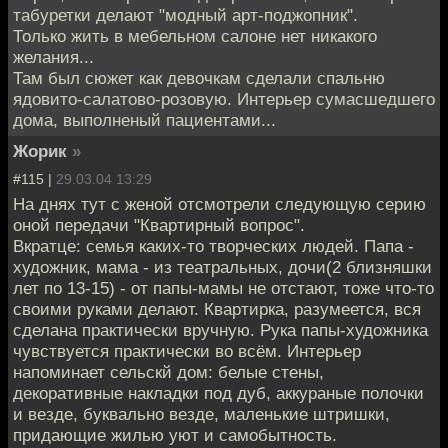
табуретки делают "модный арт-поджопник".
Только жить в мебельном салоне нет никакого
желания...
Там был сюжет как девочкам сделали спальню
ядовито-салатово-розовую. Интерьер сумасшедшего
дома, выполненый пациентами...
Жорик
»
#115 |
29.03.04 13:29
На днях тут с женой отсмотрели следующую серию
оной передачи "Квартирный вопрос".
Вкратце: семья каких-то творческих людей. Папа -
художник, мама - из театральных, дочи(2 близняшки
лет по 13-15) - от папы-мамы не отстают, тоже что-то
своими руками делают. Квартирка, разумеется, вся
сделана практически вручную. Рука папы-художника
чувствуется практически во всём. Интерьер
напоминает сельскй дом: белые стены,
декоративные накладки под дуб, аккураные полочки
и везде, буквально везде, маленькие штришки,
придающие жилью уют и самобытность.