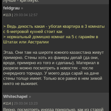
лучше - критикую.
feldgrau
»
#113 |
29.03.04 12:57
> Ведь дикость какая - убогая квартира в 3 комнаты
с 6-метровой кухней стоит как
> нормальный домишко комнат на 5 с гаражём в
Штатах или Австралии
Этаа. Они там на широте южного казахстана живут
примерно. Стены хоть из фанеры делай (да они,
вроде, примерно из того и сделаны). Материал в
разрезе можно посмотреть в новостях - после
очередного торнадо. У моего деда сарай на даче
стены толще имеет. Только все равно в нем зимой
никто не выживет.
Whitechapel
»
#114 |
29.03.04 13:23
Верно, посмотреть иногда прикольно, как из старой