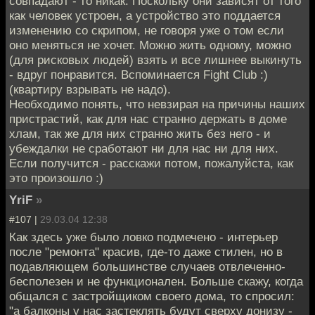
совпадают - то никак. Поскольку они зависят от того
как человек устроен, а устройство это поддается
изменению со скрипом, не говоря уже о том если
оно меняться не хочет. Можно жить одному, можно
(для рисковых людей) взять и все лишнее выкинуть
- вдруг понравится. Вспоминается Fight Club :)
(квартиру взрывать не надо).
Необходимо понять, что невзирая на причины наших
пристрастий, как для нас странно держать в доме
хлам, так же для них странно жить без него - и
убеждалки не сработают ни для нас ни для них.
Если получится - расскажи потом, пожалуйста, как
это произошло :)
YriF
»
#107 |
29.03.04 12:38
Как здесь уже было ловко подмечено - интерьер
после "ремонта" красив, где-то даже стилен, но в
подавляющем большинстве случаев отвлеченно-
бесполезен и не функционален. Больше скажу, когда
общался с застройщиком своего дома, то спросил:
"а балконы у нас застеклять будут сверху донизу -