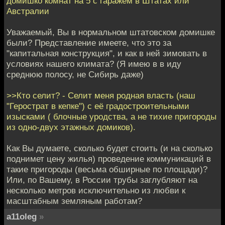
домишко комнат на 5 с гаражём в Штатах или
Австралии
Уважаемый, Вы в нормальном штатовском домишке
были? Представление имеете, что это за
"капитальная конструкция", и как в ней зимовать в
условиях нашего климата? (Я имею в в иду
среднюю полосу, не Сибирь даже)
>>Кто селит? - Селит меня родная власть (наш
"Герострат в кепке") с её градостроительными
изысками ( блочные уродства, а не тихие пригороды
из одно-двух этажных домиков).
Как Вы думаете, сколько будет стоить (и на сколько
поднимет цену жилья) проведение коммуникаций в
такие пригороды (весьма обширные по площади)?
Или, по Вашему, в России трубы заглубляют на
несколько метров исключительно из любви к
масштабным земляным работам?
a11oleg
»