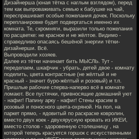
Дизайнерша (юная тётка с наглым взглядом), перед
тем как выпроваживать семью к бабушке на чай,
переспрашивает особые пожелания дочек. Поскольку
перепланировке будет подвергаться именно их
комната. Те, скромняги, выразили только пожелания
по расцветке: не красное и не жёлтое. Видимо -
справедливо опасаясь бешёной энергии тётки-
дизайнерши. Всё.
Выпроводили хозяев.
Далее из тётки начинает бить МЫСЛЬ. Тут -
переделаем, шкафчик - убрать, детей двое - комнату
поделить, цвета контрастные (не жёлтый и не
красный - значит буро-жёлтый и розовый) и т.п.
Пришлые рабочие сперва-наперво всё в комнате
ломают. Все пустячки, привносящие домашний уют
- нафиг! Папину арку - нафиг! Стены красим в
розовый и поносного цвета-охряной. На пол, на
паркет прямо, - ядовитый по раскраске ковролин,
вместо двух коек - двухярусную кровать из ИКЕИ,
вместо столов - здоровенную столешницу , на
которой теперь красуется горшок с искусственными