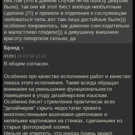
бюстом (что в данном случае не на пользу девушке
было), так они ей этот бюст вообще необъятным
сделали (!!!) и привели в отделение к сослуживцам
любоваться типа..вот там лица достойные были)))
особенно понравилось, как дамочки снисходительно
и жалостливо глядели))) а девушкину внешнюю
красоту попортили сильно, да
Брэнд
»
#109 |
29.03.04 12:43
В общем согласен.
Особенно про качество исполнения работ и качество
показа этого исполнения. Также всегда обращал
внимание на уменьшение функциональности
помещения в угоду дизайнерским изыскам.
Особенно бесит стремление практически всех
"дизайнеров" скрыть недостатки проекта
многочисленными вазочками-цветочками и
нелепыми картинками на стенках, сделанными из
старых фотографий хозяев.
Нельзя не отметить, что иногда (очень редко)