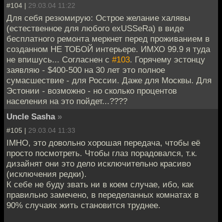
#104 |
29.03.04 11:22
Для себя резюмирую: Острое желание халявы
(естественное для любого exUSSeRa) в виде
бесплатного ремонта меркнет перед проживанием в
созданном НЕ ТОБОЙ интерьере. ИМХО 99.9 я туда
не впишусь... Согласнен с
#103
. Горячему эстонцу
заявляю - $400-500 на 30 лет это полное
сумасшествие - для России. Даже для Москвы. Для
Эстонии - возможно - но сколько процентов
населения на это пойдет...????
Uncle Sasha
»
#105 |
29.03.04 11:33
IMHO, это довольно хорошая передача, чтобы её
просто посмотреть. Чтобы глаз порадовался, т.к.
дизайнят они это дело исключительно красиво
(исключения редки).
К себе не буду звать ни в коем случае, ибо, как
правильно замечено, в переделанных комнатах в
90% случаях жить становится труднее.