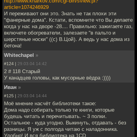
http://www.kharkov.com/cgi-bin/sview.pl?
article=1074246929
И переживают они это. Знать не так плохи эти
"фанерные дома". Кстати, вспомните что Вы делаете
когда у нас на дворе -28.... Правильно: зажигаете газ,
включете обогреватели, залезаете "в пальто и
шерстяные носки" ((с) В.Цой). А ведь у нас дома из
бетона!
Whitechapel
»
#124 |
29.03.04 14:42
2 # 118 Старый
У канадцев головы, как мусорные вёдра :))))
Иван
»
#125 |
29.03.04 14:44
Моё мнение насчёт библиотеки такое:
Дома надо собирать только те книги, которые
будешь читать и перечитывать. ~ 3 полки.
Остальное - куда угодно. Выкинуть, отдавать - без
разницы. Я уж с полгода читаю с наладонника.
Удобно! И вся библиотека на 1CD