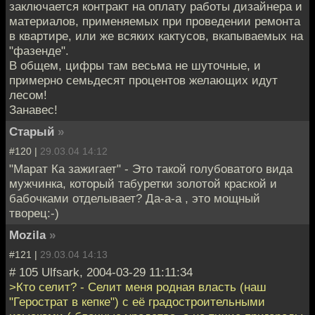
заключается контракт на оплату работы дизайнера и
материалов, применяемых при проведении ремонта
в квартире, или же всяких кактусов, вкапываемых на
"фазенде".
В общем, цифры там весьма не шуточные, и
примерно семьдесят процентов желающих идут
лесом!
Занавес!
Старый
»
#120 |
29.03.04 14:12
"Марат Ка зажигает" - Это такой голубоватого вида
мужчинка, который табуретки золотой краской и
бабочками отделывает? Да-а-а , это мощный
творец:-)
Mozila
»
#121 |
29.03.04 14:13
# 105 Ulfsark, 2004-03-29 11:11:34
>Кто селит? - Селит меня родная власть (наш
"Герострат в кепке") с её градостроительными