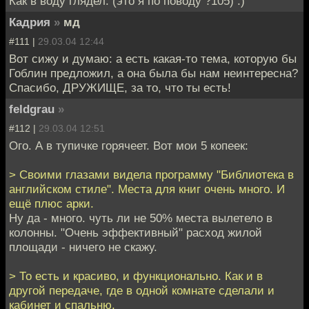
Как в воду глядел. (это я по поводу ?105) :)
Кадрия
»
мд
#111 |
29.03.04 12:44
Вот сижу и думаю: а есть какая-то тема, которую бы
Гоблин предложил, а она была бы нам неинтересна?
Спасибо, ДРУЖИЩЕ, за то, что ты есть!
feldgrau
»
#112 |
29.03.04 12:51
Ого. А в тупичке горячеет. Вот мои 5 копеек:
> Своими глазами видела программу "Библиотека в
английском стиле". Места для книг очень много. И
ещё плюс арки.
Ну да - много. чуть ли не 50% места вылетело в
колонны. "Очень эффективный" расход жилой
площади - ничего не скажу.
> То есть и красиво, и функционально. Как и в
другой передаче, где в одной комнате сделали и
кабинет и спальню.