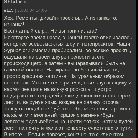
Shtufer
»
#119 |
29.03.04 14:06
Хех. Ремонты, дизайн-проекты... А изнанка-то,
изнанка!
Бесплатный сыр... Ну вы поняли, ага?
Некоторое время назад в нашей газете описывалось
исподнее всевозможных шоу и телепроектов. Наши
журналюги змеями пробирались во всякие проекты,
ощущали на своей шкуре прелести всего
происходящего, а затем - выцарапывали быль на
газетной полосе. На экране, по большей части,
просто красивая картинка. Натуральным образом
всё не так. Многие телезрители, прильнув к ящику и
насмотревшись на всякую роскошь, шустро
выдирают из тетрадей своих двоишников-пионэров
лист и, высунув язык, вожделея халяву строчат
заяву на подобное буйство. Это может быть ремонт
на хате или вкопаный горшок с каким-нибудь
левкоем-эдельвейсом на шести сотках. Затем пулей
летят на почту и желают конверту счастливого пути.
В итоге... Если и повезёт, конечно, то с клиентом