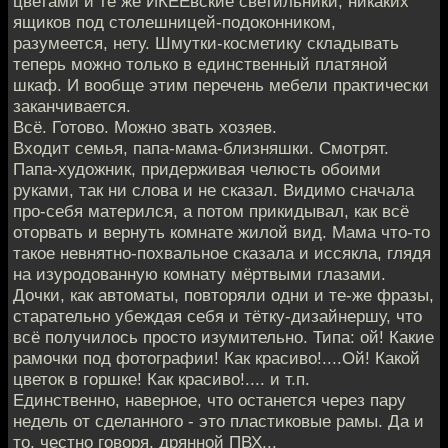
цветами и те же ИКЕЕвские светильники; никаких
ящиков под столешницей-подоконником,
разумеется, нету. Шмутки-косметику складывать
теперь можно только в единственный платяной
шкаф. И вообще этим перечень мебели практически
заканчивается.
Всё. Готово. Можно звать хозяев.
Входит семья, папа-мама-близняшки. Смотрят.
Папа-художник, придерживая челюсть обоими
руками, так ни слова и не сказал. Видимо сначала
про-себя матерился, а потом прикидывал, как всё
оторвать и вернуть комнате жилой вид. Мама что-то
такое невнятно-похвальное сказала и иссякла, глядя
на изуродованную комнату мёртвыми глазами.
Дочки, как автоматы, повторяли одни и те-же фразы,
старательно убеждая себя и тётку-дизайнершу, что
всё получилось просто изумительно. Типа: ой! Какие
рамочки под фотографии! Как красиво!....Ой! Какой
цветок в горшке! Как красиво!.... и т.п.
Единственно, наверное, что останется через пару
недель от сделанного - это пластиковые рамы. Да и
то, честно говоря, дрянной ПВХ...