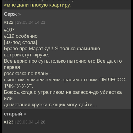
>мне дали плохую квартиру.
Серж
»
#122 |
29.03.04 14:21
#107
#119 особенно
[из-под стола]
Браво про МаратКу!!! Я только фамилию
встроил,тут -круче.
Все верно про суть,только пыточно ето.Всегда сто
первая
рассказка по плану -
выносим-ломаем-клеим-красим-стелим-ПЫЛЕСОС-
ТЧК-"У-У-У".
Боюсь,когда с утра пивом не запасся-до убивства
или
до метания кружки в ящик могу дойти...
старый
»
#123 |
29.03.04 14:28