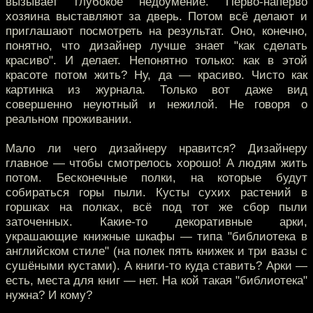
вызывает глубокое недоумение. Перво-наперво
хозяина выставляют за дверь. Потом всё делают и
приглашают посмотреть на результат. Оно, конечно,
понятно, что дизайнер лучше знает "как сделать
красиво". И делает. Непонятно только: как в этой
красоте потом жить? Ну, да — красиво. Чисто как
картинка из журнала. Только вот даже вид
совершенно неуютный и нежилой. Не говоря о
реальном проживании.
Мало ли чего дизайнеру нравится? Дизайнеру
главное — чтобы смотрелось хорошо! А людям жить
потом. Бесконечные полки, на которые будут
собираться горы пыли. Кусты сухих растений в
горшках на полках, всё под тот же сбор пыли
заточенных. Какие-то декоративные арки,
украшающие книжные шкафы — типа "библиотека в
английском стиле" (на полек пять книжек и три вазы с
сушёными кустами). А книги-то куда ставить? Арки —
есть, места для книг — нет. На кой такая "библиотека"
нужна? И кому?