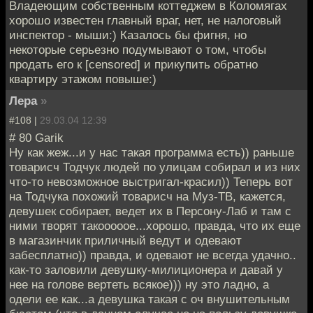
Владеющим собственным коттеджем в Коломягах
хорошо известен главный враг, нет, не налоговый
инспектор - мыши:) Казалось бы фигня, но
некоторые серьезно подумывают о том, чтобы
продать его к [censored] и прикупить обратно
квартиру этажом повыше:)
Лера
»
#108 |
29.03.04 12:39
# 80 Garik
Ну как жеж...и у нас такая программа есть)) раньше
товарисч Тодчук людей по улицам собирал и из них
что-то невозможное выстригал-красил)) Теперь вот
на Тодчука похожий товарисч на Муз-ТВ, кажется,
девушек собирает, ведет их в Персону-Лаб и там с
ними творят такооооое...хорошо, правда, что их еще
в магазинчик приличный ведут и одевают
забесплатно)) правда, и одевают не всегда удачно..
как-то заловили девушку-милиционера и давай у
нее на голове вертеть всякое))) ну это ладно, а
одели ее как...а девушка такая с оч внушительным