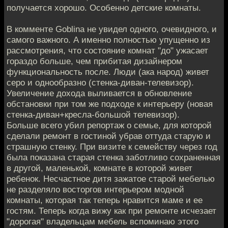
получается хорошо. Особенно детские комнаты.
В комменте Goblina не увидел одного, очевидного, и
самого важного. А именно полностью упущенно из
рассмотрения, что состояние комнат "до" ужасает
гораздо больше, чем прибитая дизайнером
функциональность после. Люди (ака народ) живет
серо и однообразно (стенка-диван-телевизор).
Увеличение дохода выливается в обновление
обстановки при том же подходе к интерьеру (новая
стенка-диван+кресла-большой телевизор).
Больше всего убил репортаж о семье, для которой
сделали ремонт в гостиной убрав оттуда старую и
страшную стенку. При визите к семейству через год
была показана старая стенка заботливо сохраненная
в другой, маленькой, комнате в которой живет
ребенок. Несчастное дитя зажатое старой мебелью
не разделяло восторгов интерьером модной
комнаты, которая так теперь нравится маме и ее
гостям. Теперь когда вижу как при ремонте исчезает
"дорогая" владельцам мебель вспоминаю этого