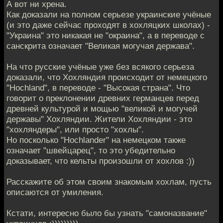
А вот ни хрена.
Как доказали на полном серьезе украинские учёные
(и это даже сейчас проходят в хохляцких школах) -
"Украина" это никакая не "окраина", а в переводе с
санскрита означает "Великая могучая держава".
На что русские учёные уже без всякого серьеза
доказали, что Хохляндия происходит от немецкого
"Hochland", в переводе - "Высокая страна". Что
говорит о преклонении древних германцев перед
древней культурой и мощью "великой и могучей
державы" Хохляндии. Жители Хохляндии - это
"хохляндеры", или просто "хохлы".
Но посколько "Hochlander" на немецком также
означает "швейцарец", то это убедительно
доказывает, что кельты произошли от хохлов :))
Расскажите об этом своим знакомым хохлам, пусть
описаются от умиления.
Кстати, интересно было бы узнать "самоназвание"