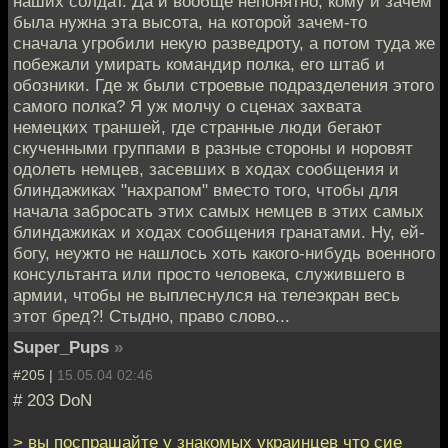
наших солдат. Да и вообще непонятно, кому и зачем
была нужна эта высота, на которой зачем-то
сначала угробили некую разведроту, а потом туда же
побежали умирать командир полка, его штаб и
обозники. Где ж были строевые подразделения этого
самого полка? Я уж молчу о сценах захвата
немецких траншей, где странные люди бегают
скученными группами в разные стороны и норовят
одолеть немцев, засевших в ходах сообщения и
блиндажиках "нахрапом" вместо того, чтобы для
начала забросать этих самых немцев в этих самых
блиндажиках и ходах сообщения гранатами. Ну, ей-
богу, неужто не нашлось хоть какого-нибудь военного
консультанта или просто человека, служившего в
армии, чтобы не выплеснулся на телеэкран весь
этот бред?! Стыдно, право слово...
Super_Pups
»
#205 |
15.05.04 02:46
# 203 DoN
> вы поспрашайте у знакомых украинцев что сие