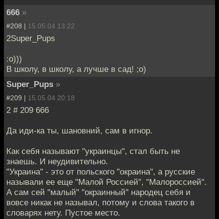
666
»
#208 |
15.05.04 13:22
2Super_Pups
:о)))
В школу, в школу, а лучше в сад! ;о)
Super_Pups
»
#209 |
15.05.04 20:18
2 # 209 666
Да иди-ка ты, шановний, сам в игнор.
Как себя называют "украинцы", стал быть не
знаешь. И неудивительно.
"Украина" - это от польского "окраина", а русские
называли ее еще "Малой Россией", "Малороссией".
А сам сей "малый" "окраинный" народец себя и
вовсе никак не называл, потому и слова такого в
словарях нету. Пустое место.