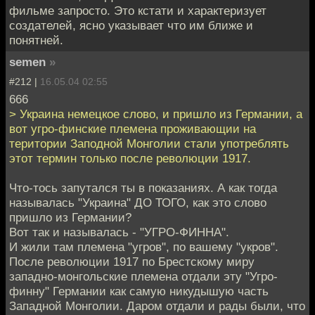
фильме запросто. Это кстати и характеризует
создателей, ясно указывает что им ближе и
понятней.
semen
»
#212 |
16.05.04 02:55
666
> Украина немецкое слово, и пришло из Германии, а
вот угро-финские племена проживающии на
територии Заподной Монголии стали употреблять
этот термин только после революции 1917.
Что-тось запутался ты в показаниях. А как тогда
называлась "Украина" ДО ТОГО, как это слово
пришло из Германии?
Вот так и называлась - "УГРО-ФИННА".
И жили там племена "угров", по вашему "укров".
После революции 1917 по Брестскому миру
западно-монгольские племена отдали эту "Угро-
финну" Германии как самую никудышую часть
Западной Монголии. Даром отдали и рады были, что