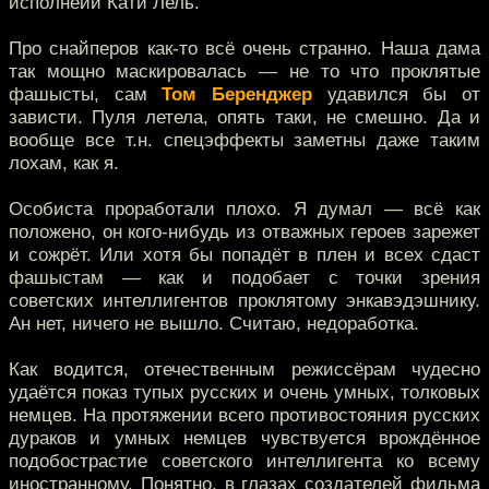
исполнеии Кати Лель.
Про снайперов как-то всё очень странно. Наша дама
так мощно маскировалась — не то что проклятые
фашысты, сам
Том Беренджер
удавился бы от
зависти. Пуля летела, опять таки, не смешно. Да и
вообще все т.н. спецэффекты заметны даже таким
лохам, как я.
Особиста проработали плохо. Я думал — всё как
положено, он кого-нибудь из отважных героев зарежет
и сожрёт. Или хотя бы попадёт в плен и всех сдаст
фашыстам — как и подобает с точки зрения
советских интеллигентов проклятому энкавэдэшнику.
Ан нет, ничего не вышло. Считаю, недоработка.
Как водится, отечественным режиссёрам чудесно
удаётся показ тупых русских и очень умных, толковых
немцев. На протяжении всего противостояния русских
дураков и умных немцев чувствуется врождённое
подобострастие советского интеллигента ко всему
иностранному. Понятно, в глазах создателей фильма