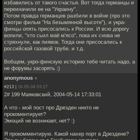
избавились от такого счастья. Вот тогда германцы и
переиначили ее на "Украину".
Потом правда германцев разбили в войне (про это
смотри фильм "На безымянной высоте"), и укра-
финцы опять присосались к России. И всю дорогу
вопили, "хто сьил маё м'ясо", пока их снова не
стряхнули, как пиявок. Тогда они присосались к
российской газовой трубе. и т.д.
Вобщем, укро-финскую историю тебе читать надо, а
не форумы засорять :)
anonymous
»
#213 |
16.05.04 03:27
2# 199 Маяковский, 2004-05-14 17:33:01
А что - мой пост про Дрезден никто не
прокоментирует?
Эмоций не возникает, нет? :)
Я прокомментирую. Какой нахер порт в Дрездене?