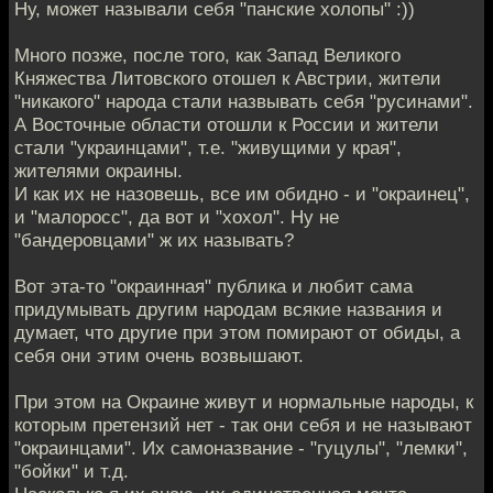
Ну, может называли себя "панские холопы" :))
Много позже, после того, как Запад Великого
Княжества Литовского отошел к Австрии, жители
"никакого" народа стали назвывать себя "русинами".
А Восточные области отошли к России и жители
стали "украинцами", т.е. "живущими у края",
жителями окраины.
И как их не назовешь, все им обидно - и "окраинец",
и "малоросс", да вот и "хохол". Ну не
"бандеровцами" ж их называть?
Вот эта-то "окраинная" публика и любит сама
придумывать другим народам всякие названия и
думает, что другие при этом помирают от обиды, а
себя они этим очень возвышают.
При этом на Окраине живут и нормальные народы, к
которым претензий нет - так они себя и не называют
"окраинцами". Их самоназвание - "гуцулы", "лемки",
"бойки" и т.д.