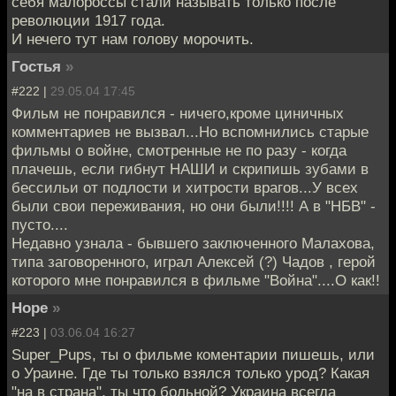
себя малороссы стали называть только после
революции 1917 года.
И нечего тут нам голову морочить.
Гостья
»
#222 |
29.05.04 17:45
Фильм не понравился - ничего,кроме циничных
комментариев не вызвал...Но вспомнились старые
фильмы о войне, смотренные не по разу - когда
плачешь, если гибнут НАШИ и скрипишь зубами в
бессильи от подлости и хитрости врагов...У всех
были свои переживания, но они были!!!! А в "НБВ" -
пусто....
Недавно узнала - бывшего заключенного Малахова,
типа заговоренного, играл Алексей (?) Чадов , герой
которого мне понравился в фильме "Война"....О как!!
Норе
»
#223 |
03.06.04 16:27
Super_Pups, ты о фильме коментарии пишешь, или
о Ураине. Где ты только взялся только урод? Какая
"на в страна", ты что больной? Украина всегда