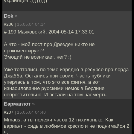
украинцев :)))))))))
Dok
»
#206 |
15.05.04 04:14
# 199 Маяковский, 2004-05-14 17:33:01
А что - мой пост про Дрезден никто не
прокоментирует?
Эмоций не возникает, нет? :)
Уже топтались по теме изрядно в ресурсе про лорда
Джабба. Остались при своих. Часть публики
уперлась в том, что это все фигня, а вот
изнасилование русскими немок в Берлине
непростительно. И встали на том насмерть...
Бармаглот
»
#207 |
15.05.04 04:48
Mmaus, а ты полежи часов 12 тихихонько. Как
вариант - сядь в любимое кресло и не поднимайся 2
ч.