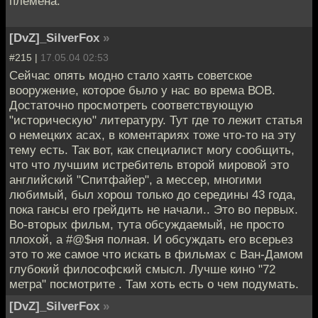
племена.
[DvZ]_SilverFox
»
#215 |
17.05.04 02:53
Сейчас опять модно стало хаять советское
вооружение, которое было у нас во врема ВОВ.
Достаточно просмотреть соответствующую
"историческую" литературу. Тут где то лежит статья
о немецких асах, в коментариях тоже что-то на эту
тему есть. Так вот, как специалист могу сообщить,
что что лучшим истребитель второй мировой это
английский "Спитфайер", а мессер, многими
любимый, был хорош только до середины 43 года,
пока гансы его грейдить не начали.. Это во первых.
Во-вторых фильм, тута обсуждаемый, не просто
плохой, а #@$ня полная. И обсуждать его всерьез
это то же самое что искать в фильмах с Ван-Дамом
глубокий философский смысл. Лучше кино "72
метра" посмотрите . Там хоть есть о чем подумать.
[DvZ]_SilverFox
»