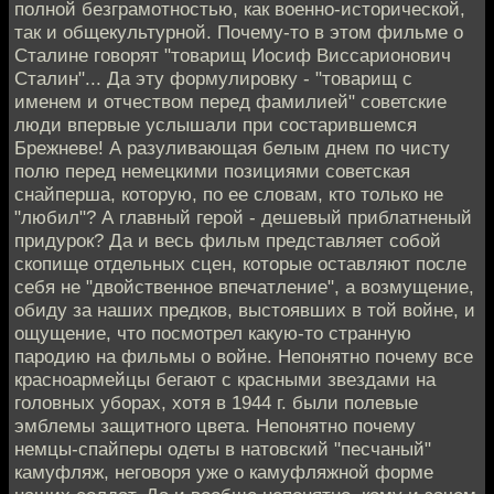
полной безграмотностью, как военно-исторической,
так и общекультурной. Почему-то в этом фильме о
Сталине говорят "товарищ Иосиф Виссарионович
Сталин"... Да эту формулировку - "товарищ с
именем и отчеством перед фамилией" советские
люди впервые услышали при состарившемся
Брежневе! А разуливающая белым днем по чисту
полю перед немецкими позициями советская
снайперша, которую, по ее словам, кто только не
"любил"? А главный герой - дешевый приблатненый
придурок? Да и весь фильм представляет собой
скопище отдельных сцен, которые оставляют после
себя не "двойственное впечатление", а возмущение,
обиду за наших предков, выстоявших в той войне, и
ощущение, что посмотрел какую-то странную
пародию на фильмы о войне. Непонятно почему все
красноармейцы бегают с красными звездами на
головных уборах, хотя в 1944 г. были полевые
эмблемы защитного цвета. Непонятно почему
немцы-спайперы одеты в натовский "песчаный"
камуфляж, неговоря уже о камуфляжной форме