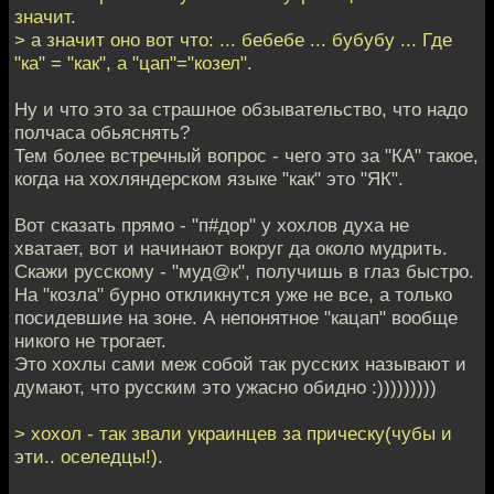
значит.
> а значит оно вот что: ... бебебе ... бубубу ... Где
"ка" = "как", а "цап"="козел".
Ну и что это за страшное обзывательство, что надо
полчаса обьяснять?
Тем более встречный вопрос - чего это за "КА" такое,
когда на хохляндерском языке "как" это "ЯК".
Вот сказать прямо - "п#дор" у хохлов духа не
хватает, вот и начинают вокруг да около мудрить.
Скажи русскому - "муд@к", получишь в глаз быстро.
На "козла" бурно откликнутся уже не все, а только
посидевшие на зоне. А непонятное "кацап" вообще
никого не трогает.
Это хохлы сами меж собой так русских называют и
думают, что русским это ужасно обидно :)))))))))
> хохол - так звали украинцев за прическу(чубы и
эти.. оселедцы!).