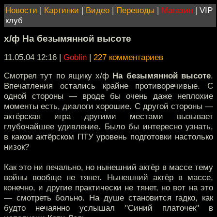
Новости
|
Картинки
|
Видео
|
Переводы
|
Магазин
|
VIP
клуб
х/ф На безымянной высоте
11.05.04 12:16
|
Goblin
|
227 комментариев
Смотрел тут по ящику х/ф
На безымянной высоте
.
Впечатления остались крайне противоречивые. С
одной стороны — вроде бы очень даже неплохие
моменты есть, диалоги хорошие. С другой стороны —
актёрская игра другими местами вызывает
глубочайшее удивление. Было бы интересно узнать,
в каком актёрском ПТУ уровень подготовки настолько
низок?
Как это ни печально, но нынешний актёр в массе тему
войны вообще не тянет. Нынешний актёр в массе,
конечно, и другие практически не тянет, но вот на это
— смотреть больно. На душе становится гадко, как
будто нечаянно услышал "Синий платочек" в