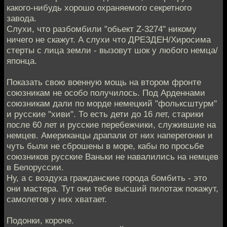
какого-нибудь хорошо охраняемого секретного
завода.
Слухи, что разбомбили "обьект Z-3274" никому
ничего не скажут. А слухи что ДРЕЗДЕН/Хиросима
стерты с лица земли - вызовут шок у любого немца/
японца.
Показать свою военную мощь на втором фронте
союзникам не особо получилось. Под Арденнами
союзникам дали по морде немецкий "фольксштурм"
и русские "хиви". То есть дети до 16 лет, старики
после 60 лет и русские перебежчики, служившие на
немцев. Американцы драпали от них наперегонки и
чуть были не сброшены в море, кабы по просьбе
союзников русские Ваньки не навалились на немцев
в Белоруссии.
Ну, а с воздуха гражданские города бомбить - это
они мастера. Тут они тебе высший пилотаж покажут,
самолетов у них хватает.
Подонки, короче.