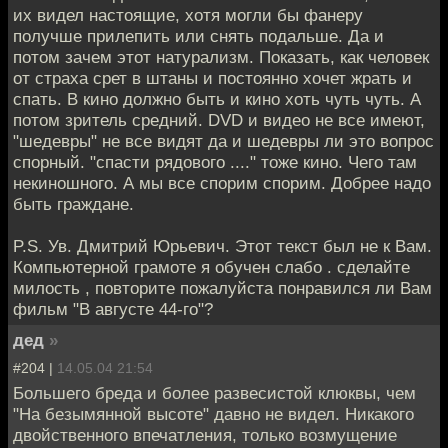
их видел настоящие, хотя могли бы фанеру
получше прилепить или снять подальше. Да и
потом зачем этот натурализм. Показать, как человек
от страха срет в штаны и постоянно хочет жрать и
спать. В кино должно быть и кино хоть чуть чуть. А
потом зритель средний. DVD и видео не все имеют,
"шедевры" не все видят да и шедевры ли это вопрос
спорный. "спасти рядового ...." тоже кино. Чего там
некиношного. А мы все спорим спорим. Добрее надо
быть граждане.
P.S. Ув. Дмитрий Юрьевич. Этот текст был не к Вам.
Компьютерной грамоте я обучен слабо . сделайте
милость , повторите пожалуйста понравился ли Вам
фильм "В августе 44-го"?
дед
»
#204 |
14.05.04 21:54
Большего бреда и более развесистой клюквы, чем
"На безымянной высоте" давно не видел. Никакого
двойственного впечатления, только возмущение