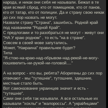
народа, и никак они себя не называли. Бежал в те
края всякий сброд, кто от помещиков, кто от панов,
кто от татар, кто от полиции. Да и страну свою никак
до сих пор назвать не могут.
Назвали страну "Страна", зашибись. Родной край
под названием "Родной Край".
С предлогами и то разобраться не могут - живут они
"НА У краю родном" , то есть "на в стране".
Совсем в своей мове запутались.
Может, "Накраина" правильнее будет?
Типа
"Я-стою-на-краю-над-обрывом-над-рекой-не-могу-
пошевелить-ни-рукой-ни-головой...."
А на вопрос - кто вы, ребята? Аборигены до сих пор
отвечают - мы "тутешнiе", тутошние, здешние,
местные стало быть.
Вот самоназвание украинцев значит и есть -
"тутешнiе".
Сами они себя так называли. А все остальные их
называли "хохлы" и "малороссы". А "украИнцами"