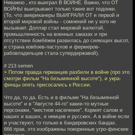
Неважно , кто выиграл В ВОЙНЕ. Важно, что ОТ
ВОЙНЫ выигрывают только такие вот подонки.
(То, что американеры ВЫИГРАЛИ ОТ и первой и
второй мировой войны - сомнений ни у кого не
вызывает. Доллар стал мировой валютой,
промышленность на военных заказах и при
отсутствии бомбёжек развилась до сияющих высот,
и страна ковбоев-пастухов и фермеров-
рабовладельцев стала супердержавой).
# 213 semen
> Потом правда германцев разбили в войне (про это
смотри фильм "На безымянной высоте"), и укра-
финцы опять присосались к России.
Что да, то да. Есть и в фильме "На безымянной
высоте" и в "Августе 44-го" какие-то мутные
персонажи, "местное население". Кормят салом и
наших и ваших, и немцев и русских. А в войне если
и участвуют, то только в бандеровских бандах.
666 прав, это изображены покоренные угро-финские