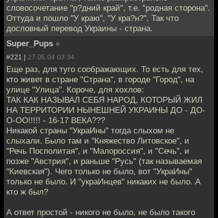
словосочетание "р?дний край", т.е. "родная сторона".
Оттуда и пошло "У краю", "У кра?н?". Так что
дословный перевод Украины - страна.
Super_Pups
»
#221 |
27.05.04 03:34
Еще раз, для туго соображающих. То есть для тех,
кто живет в стране "Страна", в городе "Город", на
улице "Улица". Короче, для хохлов:
ТАК КАК НАЗЫВАЛ СЕБЯ НАРОД, КОТОРЫЙ ЖИЛ
НА ТЕРРИТОРИИ НЫНЕШНЕЙ УКРАИНЫ ДО - ДО-
О-ОО!!!!! - 16-17 ВЕКА???
Никакой страны "УкраИны" тогда слыхом не
слыхали. Было там и "Княжество Литовское", и
"Речь Посполитая", и "Малороссия", и "Сечь", и
позже "Австрия", и раньше "Русь" (так называемая
"Киевская"). Чего только не было, вот "УкраИны"
только не было. И "украИнцев" никаких не было. А
кто ж был?
А ответ простой - никого не было, не было такого