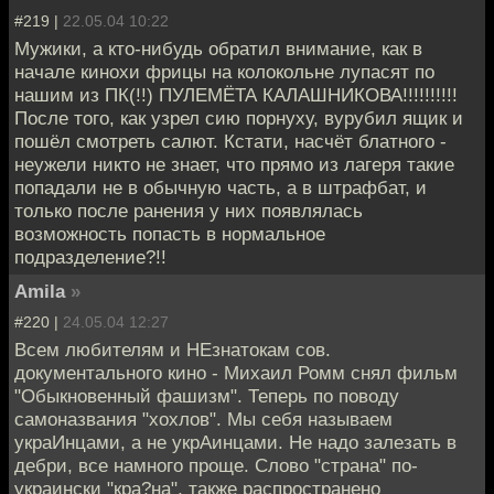
#219 |
22.05.04 10:22
Мужики, а кто-нибудь обратил внимание, как в
начале кинохи фрицы на колокольне лупасят по
нашим из ПК(!!) ПУЛЕМЁТА КАЛАШНИКОВА!!!!!!!!!!
После того, как узрел сию порнуху, вурубил ящик и
пошёл смотреть салют. Кстати, насчёт блатного -
неужели никто не знает, что прямо из лагеря такие
попадали не в обычную часть, а в штрафбат, и
только после ранения у них появлялась
возможность попасть в нормальное
подразделение?!!
Amila
»
#220 |
24.05.04 12:27
Всем любителям и НЕзнатокам сов.
документального кино - Михаил Ромм снял фильм
"Обыкновенный фашизм". Теперь по поводу
самоназвания "хохлов". Мы себя называем
украИнцами, а не укрАинцами. Не надо залезать в
дебри, все намного проще. Слово "страна" по-
украински "кра?на", также распространено