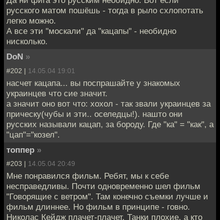
Да ни фига это русским необидно. Вот если
русского матом пошёшь - тогда в рыло схлопотать
легко можно.
А все эти "москали" да "кацапы" - необидно
нисколько.
DoN
»
#202 |
14.05.04 19:01
насчет кацапа... вы поспрашайте у знакомых
украинцев что сие значит.
а значит оно вот что: хохол - так звали украинцев за
прическу(чубы и эти.. оселедцы!). нашто они
русских называли кацап, за бороду. Где "ка" = "как", а
"цап"="козел".
топпер
»
#203 |
14.05.04 20:49
Мне понравился фильм. Ребят, мы к себе
несправедливы. Почти одновременно шел фильм
"Говорящие с ветром". Там конечно съемки лучше и
фильм длиннее. Но фильм в принципе - говно.
Николас Кейдж плачет-плачет. Танки плохие, а кто