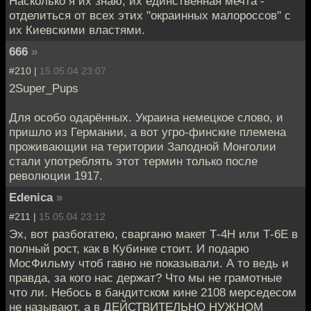
Насколько я их знаю, их единственная мечта -
отделиться от всех этих "окраинных малороссов" с
их Киевскими властями.
666
»
#210 |
15.05.04 23:07
2Super_Pups
Для особо одарённых. Украина немецкое слово, и
пришло из Германии, а вот угро-финские племена
проживающии на територии Заподной Монголии
стали употреблять этот термин только после
революции 1917.
Edenica
»
#211 |
15.05.04 23:12
Эх, вот разбогатею, сварганю макет Т-4Н или Т-6Е в
полный рост, как в Кубинке стоит. И подарю
МосФильму чтоб гавно не показывали. А то ведь и
правда, за кого нас держат? Что мы не грамотные
что ли. Небось в бандитском кине 2108 мерседесом
не называют, а в ДЕЙСТВИТЕЛЬНО НУЖНОМ