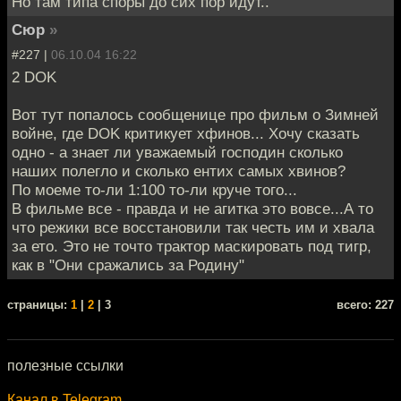
Но там типа споры до сих пор идут..
Сюр
»
#227 |
06.10.04 16:22
2 DOK
Вот тут попалось сообщенице про фильм о Зимней
войне, где DOK критикует хфинов... Хочу сказать
одно - а знает ли уважаемый господин сколько
наших полегло и сколько ентих самых хвинов?
По моеме то-ли 1:100 то-ли круче того...
В фильме все - правда и не агитка это вовсе...А то
что режики все восстановили так честь им и хвала
за ето. Это не точто трактор маскировать под тигр,
как в "Они сражались за Родину"
cтраницы:
1
|
2
| 3
всего: 227
полезные ссылки
Канал в Telegram