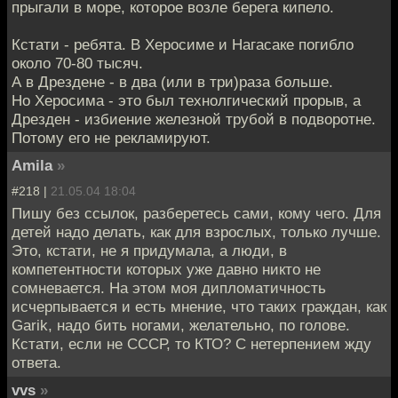
прыгали в море, которое возле берега кипело.
Кстати - ребята. В Херосиме и Нагасаке погибло
около 70-80 тысяч.
А в Дрездене - в два (или в три)раза больше.
Но Херосима - это был технолгический прорыв, а
Дрезден - избиение железной трубой в подворотне.
Потому его не рекламируют.
Amila
»
#218 |
21.05.04 18:04
Пишу без ссылок, разберетесь сами, кому чего. Для
детей надо делать, как для взрослых, только лучше.
Это, кстати, не я придумала, а люди, в
компетентности которых уже давно никто не
сомневается. На этом моя дипломатичность
исчерпывается и есть мнение, что таких граждан, как
Garik, надо бить ногами, желательно, по голове.
Кстати, если не СССР, то КТО? С нетерпением жду
ответа.
vvs
»