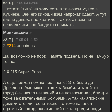
#216 |
17.05.04 03:00
...кстати "тигр" на ходу есть в танковом музее в
Кубинке. Они его киношникам напрокат сдают. А тут
видно деньжат не хватило. Так то, эт вам не
сериальчики про бандитов снимать.
Маяковский
»
#217 |
17.05.04 11:52
2
#214
anonimus
Да, возможно не порт. Память подвела. Но не Гамбур
точно.
2 # 215 Super_Pups
А еще прикол помню про японю! Это было до
Дрездена. Америкосы тоже забомбили какой-то
город (как назло названий я не позапоминал, блин) и
тоже зажигательными бомбами. А так как японские
домики стояли тесно-тесно, то тоже начался
огромный пожар, охвативший весь город, и люди