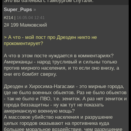
Это вы батенька с Гамбургом спутали.
Super_Pups
»
#214 |
16.05.04 12:41
2# 199 Маяковский
> А что - мой пост про Дрезден никто не
прокоментирует?
А что в этом посте нуждается в комментариях?
Американцы - народ трусливый и сильны только
против мирного населения, и то если оно внизу, а
они его бомбят сверху.
Дрезден и Хиросима-Нагасаки - это мирные города,
где не было военных обьектов. Раз не было обьектов
- так не было и ПВО, т.е. зениток. А раз нет зениток и
города беззащитны - ну как тут не показать
американскую военную мощь?
А массовое убийство населения и разрушение
целых городов оказывают на противника куда
большее моральное воздействие, чем разрушение