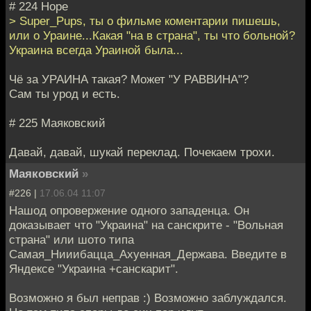
# 224 Норе
> Super_Pups, ты о фильме коментарии пишешь,
или о Ураине...Какая "на в страна", ты что больной?
Украина всегда Ураиной была...
Чё за УРАИНА такая? Может "У РАВВИНА"?
Сам ты урод и есть.
# 225 Маяковский
Давай, давай, шукай переклад. Почекаем трохи.
Маяковский
»
#226 |
17.06.04 11:07
Нашод опровержение одного западенца. Он
доказывает что "Украина" на санскрите - "Вольная
страна" или шото типа
Самая_Нииибацца_Ахуенная_Держава. Введите в
Яндексе "Украина +санскарит".
Возможно я был неправ :) Возможно заблуждался.