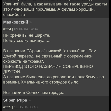
Ураиной была, а как называли её такие уроды как ты
это лично ваши проблемы. А фильм хороший,
спасибо за
Маяковский
»
#224 |
09.06.04 14:34
Ни хрена вы не шарите.
Пойду сылку поищу.......
В названии "Украина" никакой "страны" нет. Там
другой перевод, не связанный с современной
схожесть на "краiна".
ПЕРЕВОД ЭТОГО НАЗВАНИЯ СОВЕРШЕННО
ДРУГОЙ.
А название было еще до револиции полюбому - во
времена Хмельницкого стопудов было.
Незнайки в Солнечном городе...
Super_Pups
»
#225 |
11.06.04 03:48