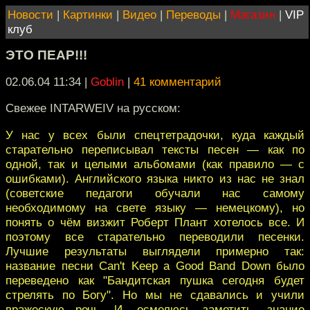
Новости
|
Картинки
|
Видео
|
Переводы
|
Магазин
|
VIP
клуб
ЭТО ПЕАР!!!
02.06.04 11:34
|
Goblin
|
41 комментарий
Свежее INTARWEIV на русском:
У нас у всех были спецтетрадочки, куда каждый
старательно переписывал тексты песен — как по
одной, так и целыми альбомами (как правило — с
ошибками). Английского языка никто из нас не знал
(советские педагоги обучали нас самому
необходимому на свете языку — немецкому), но
понять о чём визжит Роберт Плант хотелось все. И
поэтому все старательно переводили песенки.
Лучшие результаты выглядели примерно так:
название песни Can't Keep a Good Band Down было
переведено как "Бандитская пушка сегодня будет
стрелять по Богу". Но мы не сдавались и учили
вражескую речь. И, осмелюсь заметить, знание