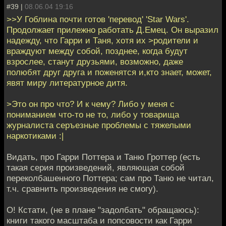
#39 |
08.06.04 19:16
>>У Гоблина почти готов 'перевод' 'Star Wars'.
Продолжает прилежно работать Д.Емец. Он выразил
надежду, что Гарри и Таня, хотя их >родители и
враждуют между собой, позднее, когда будут
взрослее, станут друзьями, возможно, даже
полюбят друг друга и поженятся и,кто знает, может,
явят миру литературное дитя.
>Это он про что? И к чему? Либо у меня с
пониманием что-то не то, либо у товарища
журналиста серъезные проблемы с тяжелыми
наркотиками :|
Видать, про Гарри Поттера и Таню Гроттер (есть
такая серия произведений, являющая собой
переколбашенного Поттера; сам про Таню не читал,
т.ч. сравнить произведения не смогу).
О! Кстати, (не в плане "задолбать" обращаюсь):
книги такого масштаба и попсовости как Гарри