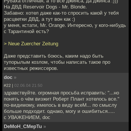
Рубаха отличная, а то все джинса, да джинса :)))
На ДВД Reservoir Dogs - Mr. Blonde.
Забавно: хотел даже как-то спросить какой у тебя
расцветки ДВД, а тут вон как :)
у меня, кстати, Mr. Orange. Интересно, у кого-нибудь
с Тарантиной есть?
> Neue Zuercher Zeitung
Даже представить боюсь, каким надо быть
тупорылым козлом, чтобы написать такое про
известных режиссеров.
doc
»
#22 |
02.06.04 21:50
здравствуйте. огромная просьба исправить: "...но
понять о чём визжит Роберт Плант хотелось все."
по-видимому, имелось в виду всеМ... по смыслу
больше подходит. однако, могу и ошибиться.....
с УВАЖЕНИЕМ, doc
DeMoH_CMepTu
»