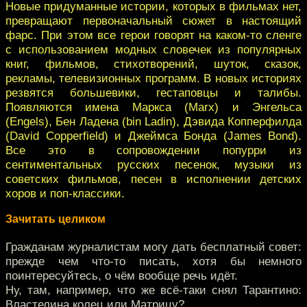
Новые придуманные истории, которых в фильмах нет,
превращают первоначальный сюжет в настоящий
фарс. При этом все герои говорят на каком-то сленге
с использованием модных словечек из популярных
книг, фильмов, стихотворений, шуток, сказок,
рекламы, телевизионных программ. В новых историях
резвятся большевики, гестаповцы и талибы.
Появляются имена Маркса (Marx) и Энгельса
(Engels), Бен Ладена (bin Ladin), Дэвида Копперфилда
(David Copperfield) и Джеймса Бонда (James Bond).
Все это в сопровождении попурри из
сентиментальных русских песенок, музыки из
советских фильмов, песен в исполнении детских
хоров и поп-классики.
Зачитать целиком
Гражданам журналистам могу дать бесплатный совет:
прежде чем что-то писать, хотя бы немного
поинтересуйтесь, о чём вообще речь идёт.
Ну, там, например, что же всё-таки снял Тарантино:
Властелина колец или Матрицу?