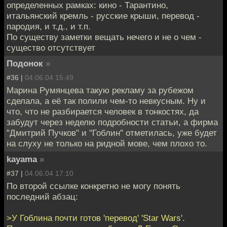
определенных рамках: кино - Тарантино,
итальянский кремль - русские крыши, перевод -
пародия, и т.д., и т.п.
По существу заметки вещать нечего и не о чем -
существо отсутствует
Подонок
»
#36 |
04.06.04 15:49
Марина Румянцева такую рекламу за рубежом
сделала, а её так полили чем-то невкусным. Ну и
что, что не разбирается человек в тонкостях, да
забудут через неделю подробности статьи, а фирма
"Дмитрий Пучков" и "Гоблин" отметилась, уже будет
на слуху не только на ридной мове, чем плохо то.
kayama
»
#37 |
04.06.04 17:10
По второй ссылке конкретно не могу понять
последний абзац:
>У Гоблина почти готов 'перевод' 'Star Wars'.