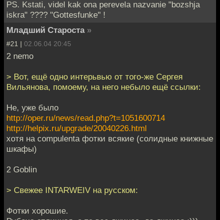
PS. Kstati, videl kak ona perevela nazvanie "bozshja
iskra" ???? "Gottesfunke" !
Младший Староста
»
#21 |
02.06.04 20:45
2 nemo
> Вот, ещё одно интерьвью от того-же Сергея
Вильянова, помоему, на него небыло ещё ссылки:
Не, уже было
http://oper.ru/news/read.php?t=1051600714
http://helpix.ru/upgrade/20040226.html
хотя на compulenta фотки всякие (солидные книжные
шкафы)
2 Goblin
> Свежее INTARWEIV на русском:
Фотки хорошие.