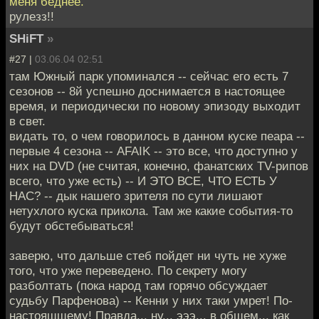
меня беднее.
рулезз!!
SHiFT
»
#27 |
03.06.04 02:51
там Южный парк упоминался -- сейчас его есть 7
сезонов -- 8й успешно доснимается в настоящее
время, и периодически по новому эпизоду выходит
в свет.
видать то, о чем говорилось в данном куске пеара --
первые 4 сезона -- AFAIK -- это все, что доступно у
них на DVD (не считая, конечно, фанатских TV-рипов
всего, что уже есть) -- И ЭТО ВСЕ, ЧТО ЕСТЬ У
НАС? -- дык нашего зрителя по сути лишают
нетухлого куска прикола. Там же какие события-то
будут обстебываться!
заверю, что дальше стеб пойдет ни чуть не хуже
того, что уже переведено. По секрету могу
разболтать (пока народ там горячо обсуждает
судьбу Парфенова) -- Кенни у них таки умрет! По-
настоящщему! Правда... ну... эээ... в общем... как