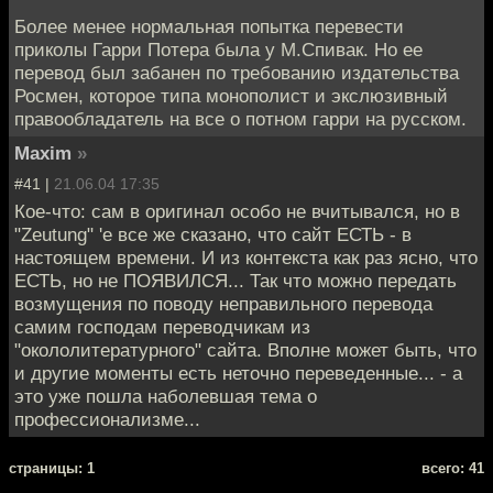
Более менее нормальная попытка перевести
приколы Гарри Потера была у М.Спивак. Но ее
перевод был забанен по требованию издательства
Росмен, которое типа монополист и экслюзивный
правообладатель на все о потном гарри на русском.
Maxim
»
#41 |
21.06.04 17:35
Кое-что: сам в оригинал особо не вчитывался, но в
"Zeutung" 'е все же сказано, что сайт ЕСТЬ - в
настоящем времени. И из контекста как раз ясно, что
ЕСТЬ, но не ПОЯВИЛСЯ... Так что можно передать
возмущения по поводу неправильного перевода
самим господам переводчикам из
"окололитературного" сайта. Вполне может быть, что
и другие моменты есть неточно переведенные... - а
это уже пошла наболевшая тема о
профессионализме...
cтраницы: 1
всего: 41