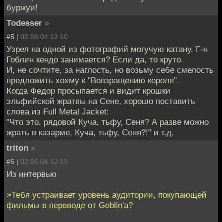
буржуи!
Todesser
»
#5 |
02.06.04 12:10
Узрел на одной из фотографий могучую катану. Г-н
Гоблин кендо занимается? Если да, то круто.
И, не сочтите, за наглость, но возьму себе смелость
предложить хохму к "Вовзращению короля".
Когда Федор просыпается и видит крошки
эльфийской жратвы на Сене, хорошо поставить
слова из Full Metal Jacket:
"Что это, рядовой Куча, тьфу, Сеня? А разве можно
жрать в казарме, Куча, тьфу, Сеня?!" и т.д.
triton
»
#6 |
02.06.04 12:19
Из интервью
>Тебя устраивает уровень аудитории, покупающей
фильмы в переводе от Goblin'а?