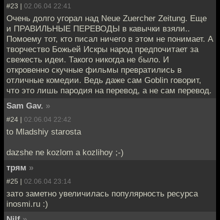
#23 |
02.06.04 22:41
Очень долго угорал над Neue Zuercher Zeitung. Еще
и ПРАВИЛЬНЫЕ ПЕРЕВОДЫ в кавычки взяли..
Помоему тот, кто писал ничего в этом не понимает. А
творчество Божьей Искры народ предпочитает за
свежесть идеи. Такого никогда не было. И
откровенно скучные фильмы превратились в
отличные комедии. Ведь даже сам Goblin говорит,
что это лишь пародия на перевод, а не сам перевод.
Sam Gav.
»
#24 |
02.06.04 22:42
to Mladshiy starosta
dazshe ne kozlom a kozlihoy ;-)
трям
»
#25 |
02.06.04 23:14
зато заметно увеличилась популярность ресурса
inosmi.ru :)
Nilf
»