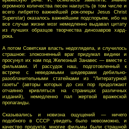
огромного количества песен наизусть (в том числе и
всего либретто важнейшей рок-оперы Jesus Christ
Superstar) оказалось важнейшим подспорьем, ибо на
все случаи жизни мозг немедленно выдавал цитату
из лучших образцов творчества динозавров хард-
рока.
А потом Советская власть недоглядела, и случилось
страшное: злокозненный враг придумал видики и
просунул их нам под Железный Занавес — вместе с
фильмами. И рассудок наш, подготовленный к
встрече с неведомыми шедеврами дебильно-
разоблачительными статейками из "Литературной
газеты" (авторы которых до сих пор продолжают
отчаянно кривляться на страницах различных
изданий), немедленно пал жертвой вражеской
пропаганды.
Сказывались и новизна ощущений — ничего
подобного в СССР увидеть было невозможно, и
качество продукта: многие фильмы были страшной