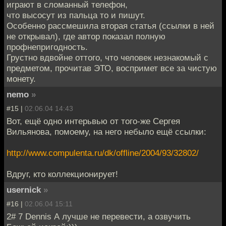
играют в сломанный телефон,
что высосут из пальца то и пишут.
Особенно рассмешила вторая статья (ссылки в ней
не открывал), где автор показал полную
профнепригодность.
Грустно вдвойне оттого, что человек незнакомый с
предметом, прочитав ЭТО, воспримет все за чистую
монету.
nemo
»
#15 |
02.06.04 14:43
Вот, ещё одно интерьвью от того-же Сергея
Вильянова, помоему, на него небыло ещё ссылки:
http://www.compulenta.ru/dk/offline/2004/93/32802/
Вдруг, кто коллекционирует!
usernick
»
#16 |
02.06.04 15:11
2# 7 Dennis А лучше не перевести, а озвучить