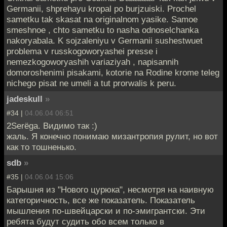
Germanii, shprehayu kropal po burjzuiski. Prochel
sametku tak skasat na originalnom yasike. Samoe
smeshnoe , chto sametku to nasha odnoselchanka
nakoryabala. K sojzaleniyu v Germanii sushestwuet
problema v russkogoworyashei presse i
nemezkogoworyashih variaziyah , napisannih
domoroshenimi pisakami, kotorie na Rodine krome teleg
nichego pisat ne umeli a tut prorwalis k peru.
jadeskull
»
#34 |
04.06.04 06:51
2Serёga. Видимо так :)
жаль. Я конечно понимаю мизантропия рулит, но вот
как то тошненько.
sdb
»
#35 |
04.06.04 15:06
Барышня из "Нового цурюка", несмотря на наивную
категоричность, все же показатель. Показатель
мышления по-швейцарски и по-эмигрантски. Эти
ребята будут судить обо всем только в