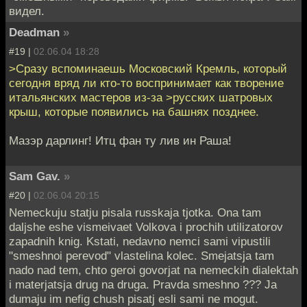
видел.
Deadman
»
#19 |
02.06.04 18:28
>Сразу вспоминаешь Московский Кремль, который
сегодня вряд ли кто-то воспринимает как творение
итальянских мастеров из-за >русских шатровых
крыш, которые появились на башнях позднее.
Мазэр дарлинг! Итц фан ту лив ин Раша!
Sam Gav.
»
#20 |
02.06.04 20:15
Nemeckuju statju pisala russkaja tjotka. Ona tam
daljshe eshe vismeivaet Volkova i prochih utilizatorov
zapadnih knig. Kstati, nedavno nemci sami vipustili
"smeshnoi perevod" vlastelina kolec. Smejatsja tam
nado nad tem, chto geroi govorjat na nemeckih dialektah
i materjatsja drug na druga. Pravda smeshno ??? Ja
dumaju im nefig chush pisatj esli sami ne mogut.