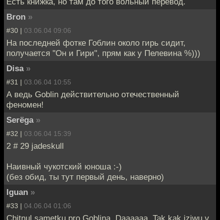
Есть книжка, но там до того вольный перевод.
Bron
»
#30 |
03.06.04 09:06
На последней фотке Гоблин около гирь сидит,
получается "Он и Гири", прям как у Пелевина %)))
Disa
»
#31 |
03.06.04 10:55
А ведь Goblin действительно отечественный
феномен!
Serёga
»
#32 |
03.06.04 15:39
2 # 29 jadeskull
Наивный чукотский юноша :-)
(без обид, ты тут первый день, наверно)
Iguan
»
#33 |
04.06.04 01:06
Chitnul sametku pro Goblina. Daaaaaa. Tak kak jziwu v