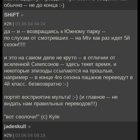
обычно -- не до конца :-)
SHiFT
»
#28 |
03.06.04 04:24
да -- и -- возвращаясь к Южному парку --
по слухам от смотревших -- на Mtv как раз идет 5й
сезон!!!!!
и это на самом деле не круто -- в отличии от
вселенной Симпсонов -- здесь текет время, и
некоторые эпизоды ссылаются на прошлые.
например -- в конце 4го сезона пацанов переведут в
4й класс. безвозвратно :-)
портят восприятие мульта! ;-) (и главное -- не
видать нам правильных переводов!!!)
"вот сволочи!" (с) Kyle
jadeskull
»
#29 |
03.06.04 08:19