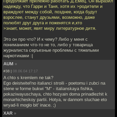
Продолжает прилежно работать Д.Емец. Он выразил
надежду, что Гарри и Таня, хотя их >родители и
враждуют между собой, позднее, когда будут
взрослее, станут друзьями, возможно, даже
полюбят друг друга и поженятся и,кто
>знает, может, явят миру литературное дитя.
Это он про что? И к чему? Либо у меня с
пониманием что-то не то, либо у товарища
журналиста серъезные проблемы с тяжелыми
наркотиками :|
AUM
»
#38 |
08.06.04 17:17
A chto s kremlem ne tak?
Ego deistwitel'no italianci stroili - poetomu i zubci na
stene w forme bukwi "M" - italianskaya fishka,
pokaziwayuschaya, chto hozyain doma prinadlezhit k
monarhicheskoy partii. Hotya, w dannom sluchae eto
wryad-li moglo bit' inace. ;)
XAR
»