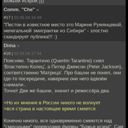
Божьей искрой:)))
Comm. "Che"
»
#17 |
02.06.04 16:49
"Пестон в известное место это Марине Румянцевой,
нелегальной эмигрантки из Сибири" - злостно
скандирует публика!!! :)
Dima
»
#18 |
02.06.04 17:34
Поясняю. Тарантино (Quentin Tarantino) снял
'Властелин Колец', а Питер Джексон (Peter Jackson),
соответственно 'Матрица'. Про башни не понял, они
где-то посередине, наверние они него вдвоём
снимали..
Точно! Две же башни, значит и режиссёра два.
>Но их мнение в России никого не волнует
>вся страна в настоящее время смеется
Конечно никого, все одновременно смеются над
"смешными" переводами фирмы "Божья искра". Сам