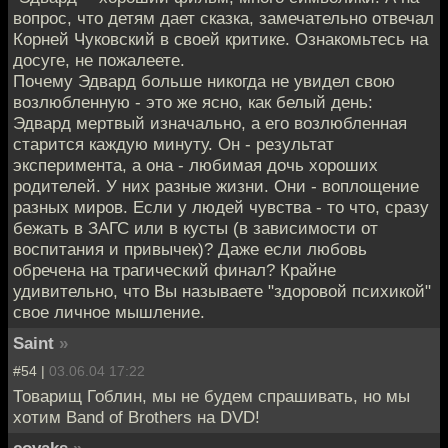
вопрос, что детям дает сказка, замечательно отвечал
Корней Чуковский в своей критике. Ознакомьтесь на
досуге, не пожалеете.
Почему Эдвард больше никогда не увидел свою
возлюбленную - это же ясно, как белый день:
Эдвард мертвый изначально, а его возлюбленная
старится каждую минуту. Он - результат
эксперимента, а она - любимая дочь хороших
родителей. У них разные жизни. Они - воплощение
разных миров. Если у людей чувства - то что, сразу
бежать в ЗАГС или в кусты (в зависимости от
воспитания и привычек)? Даже если любовь
обречена на трагический финал? Крайне
удивительно, что Вы называете "здоровой психикой"
свое личное мышление.
Saint
»
#54 |
03.06.04 17:22
Товарищ Гоблин, мы не будем спрашивать, но мы
хотим Band of Brothers на DVD!
covaks
»