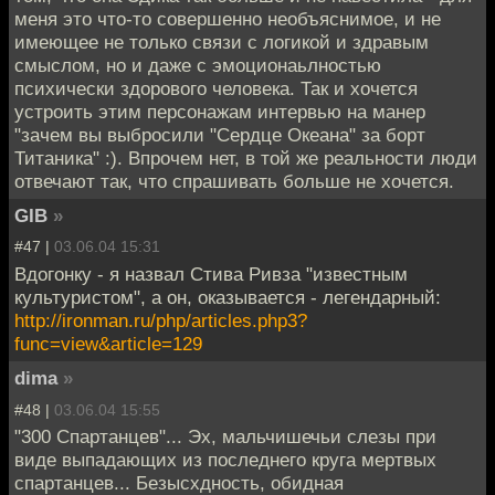
меня это что-то совершенно необъяснимое, и не
имеющее не только связи с логикой и здравым
смыслом, но и даже с эмоционаьлностью
психически здорового человека. Так и хочется
устроить этим персонажам интервью на манер
"зачем вы выбросили "Сердце Океана" за борт
Титаника" :). Впрочем нет, в той же реальности люди
отвечают так, что спрашивать больше не хочется.
GIB
»
#47 |
03.06.04 15:31
Вдогонку - я назвал Стива Ривза "известным
культуристом", а он, оказывается - легендарный:
http://ironman.ru/php/articles.php3?
func=view&article=129
dima
»
#48 |
03.06.04 15:55
"300 Спартанцев"... Эх, мальчишечьи слезы при
виде выпадающих из последнего круга мертвых
спартанцев... Безысхдность, обидная