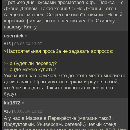
"Третьего дня" кусками просмотрел х.ф. "Плакса" - с
Джони Деппом. Такая херня ! :) Но Джонни - отец.
А еще посмотрел "Секретное окно" с ним же. Новый,
хороший фильм, но не ошеломляет. По Стивену,
нашему, Кингу.
usernick
»
#15 |
03.06.04 13:07
>Настоятельная просьба не задавать вопросов:
>- а будет ли перевод?
>- а где можно купить?
Уже много раз замечал, что до этого места многие не
дочитывают. Проглянут по верхам и рвутся в бой,
чтоб не опаздать. Так что вопросы скорее всего
будут.
kir1872
»
#16 |
03.06.04 13:12
А у нас в Маркве в Перекрёстке (магазин такой.
Продуктовый. Универсам. сетевой.) целый стенд