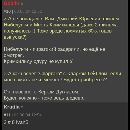
Goblin
»
#10 |
03.06.04 12:52
> А не попадался Вам, Дмитрий Юрьевич, фильм
Нибелунги и Месть Кримхильды (даже 2 фильма
получилось :) Тоже вроде лохматых 60-х годов
выпуска?)
Нибелунги - пиратский задарили, но ещё не
смотрел.
Кримхильду сдуру не купил :(
> А как насчет "Спартака" с Кларком Гейблом, если
мне память не изменяет? Будет приобретен?
Он, наверно, с Керком Дугласом.
Будет, конечно - тоже ведь шедевр.
Krutila
»
#11 |
03.06.04 12:54
2 # 8 IvanS