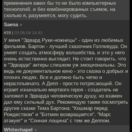
применения каких бы то ни было компьютерных
технологий. и без комбинированных съемок, на
сколько я, разумеется, могу судить.
Saena
»
#39 |
03.06.04 14:41
У меня "Эдвард Руки-ножницы" - один из любимых
фильмов. Бартон - лучший сказочник Голливуда. Он
умеет создать атмосферу волшебства, и это у него
очень естественно выглядит. Не стоит говорить, что
в "Эдварде" актеры слишком уж эмоциональны. Это
ведь не документальное кино - это сказка о добрых и
плохих людях. Все и должно быть четко и
нерасплывчато. А Депп - просто потрясающий. Он
играет изначально мертвого героя - создатель не
заложил в Эдварда человеческую душу, но взамен
дал ему сильный дух. Рекомендую также посмотреть
другие сказки Тима Бартона: "Кошмар перед
Рождеством" и "Бэтмен возвращается", "Марс
атакует" и "Сонная лощина" с тем же Деппом.
Whitechapel
»