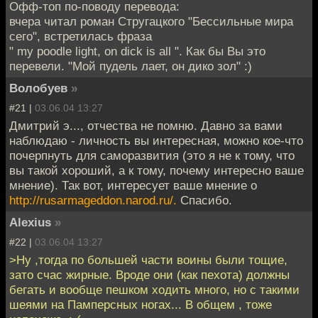
Офф-топ по-поводу перевода:
вчера читал роман Стругацкого "Бессильные мира
сего", встретилась фраза
" my poodle light, on dick is all ". Как бы Вы это
перевели. "Мой пудель лает, он дико зол" :)
Волобуев
»
#21 |
03.06.04 13:27
Дмитрий э..., отчества не помню. Давно за вами
наблюдаю - личность вы интересная, можно кое-что
почерпнуть для саморазвития (это я не к тому, что
вы такой хороший, а к тому, почему интересно ваше
мнение). Так вот, интересует ваше мнение о
http://rusarmageddon.narod.ru/.
Спасибо.
Alexius
»
#22 |
03.06.04 13:27
>Ну ,тогда по большей части воины были тощие,
зато счас жирные. Вроде они (как пехота) должны
бегать и вообще пешком ходить много, но с такими
шеями на Памперсных ногах... В общем , тоже