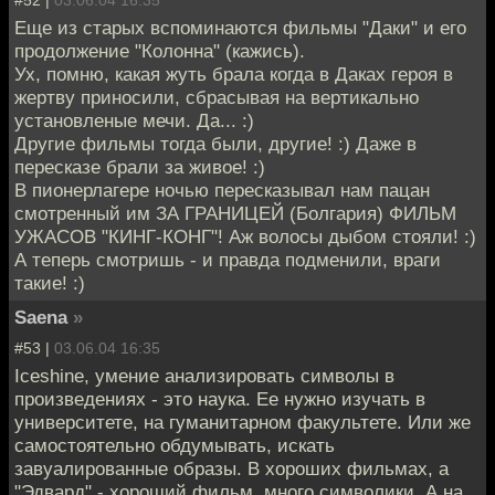
Еще из старых вспоминаются фильмы "Даки" и его
продолжение "Колонна" (кажись).
Ух, помню, какая жуть брала когда в Даках героя в
жертву приносили, сбрасывая на вертикально
установленые мечи. Да... :)
Другие фильмы тогда были, другие! :) Даже в
пересказе брали за живое! :)
В пионерлагере ночью пересказывал нам пацан
смотренный им ЗА ГРАНИЦЕЙ (Болгария) ФИЛЬМ
УЖАСОВ "КИНГ-КОНГ"! Аж волосы дыбом стояли! :)
А теперь смотришь - и правда подменили, враги
такие! :)
Saena
»
#53 |
03.06.04 16:35
Iceshine, умение анализировать символы в
произведениях - это наука. Ее нужно изучать в
университете, на гуманитарном факультете. Или же
самостоятельно обдумывать, искать
завуалированные образы. В хороших фильмах, а
"Эдвард" - хороший фильм, много символики. А на