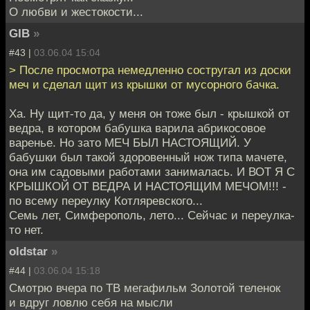
О любви и жестокости...
GIB
»
#43 |
03.06.04 15:04
> После просмотра немедленно состругал из доски
меч и сделал щит из крышки от мусорного бачка.
Ха. Ну щит-то да, у меня он тоже был - крышкой от
ведра, в котором бабушка варила абрикосовое
варенье. Но зато МЕЧ БЫЛ НАСТОЯЩИЙ. У
бабушки был такой здоровенный нож типа мачете,
она им садовыми работами занималась. И ВОТ Я С
КРЫШКОЙ ОТ ВЕДРА И НАСТОЯЩИМ МЕЧОМ!!! -
по всему переулку Котляревского...
Семь лет, Симферополь, лето... Сейчас и переулка-
то нет.
oldstar
»
#44 |
03.06.04 15:18
Смотрю вчера по ТВ мегафильм Золотой теленок
и вдруг ловлю себя на мысли