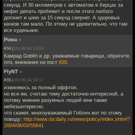
секунд. И 30 километров с автоматом в берцах за
нефиг делать пробежит и после этого любого
догонит и шею за 15 секунд свернет. А здоровых
качков там мало. По этому не удивительно, что там
все худенькие.
Рома
»
#34 |
03.06.04 13:56
Камрад Goblin и др. уважаемые товарищи, обратите,
плз, внимание на пост
#20
.
FlyNT
»
#35 |
03.06.04 14:17
извиняюсь за полный оффтоп.
но все-же. считаю тему достаточно интересной, а
потому мнение разумных людей мне также
небезынтересно.
что скажет, многоуважаемый Гоблин вот по этому
поводу:
http://www.rbcdaily.ru/news/policy/index.shtml?
2004/06/03/55641