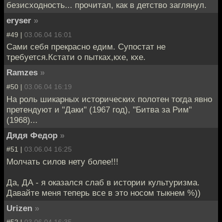
безисходность... прочитал, как в детство заглянул.
eryser
»
#49 |
03.06.04 16:01
Сами себя прекрасно едим. Супостат не
требуется.Кстати о пытках,кхе, кхе.
Ramzes
»
#50 |
03.06.04 16:19
На роль шикарных исторических полотен тогда явно
претендуют и "Даки" (1967 год), "Битва за Рим"
(1968)...
Дядя Федор
»
#51 |
03.06.04 16:25
Молчать силов нету более!!!
Да, ДА - я оказался слаб в истории культуризма.
Давайте меня теперь все в это носом тыкнем %))
Urizen
»
#52 |
03.06.04 16:35