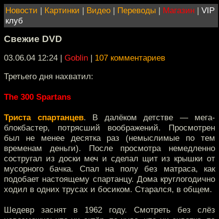
Новости
|
Картинки
|
Видео
|
Переводы
|
Магазин
|
VIP
клуб
Свежие DVD
03.06.04 12:24
|
Goblin
|
107 комментариев
Третьего дня нахватил:
The 300 Spartans
Триста спартанцев
. В далёком детстве — мега-
блокбастер, потрясший воображений. Просмотрен
был не менее десятка раз (немыслимые по тем
временам деньги). После просмотра немедленно
состругал из доски меч и сделал щит из крышки от
мусорного бачка. Спал на полу без матраса, как
подобает настоящему спартанцу. Дома круглогодично
ходил в одних трусах и босиком. Старался, в общем.
Шедевр заснят в 1962 году. Смотреть без слёз