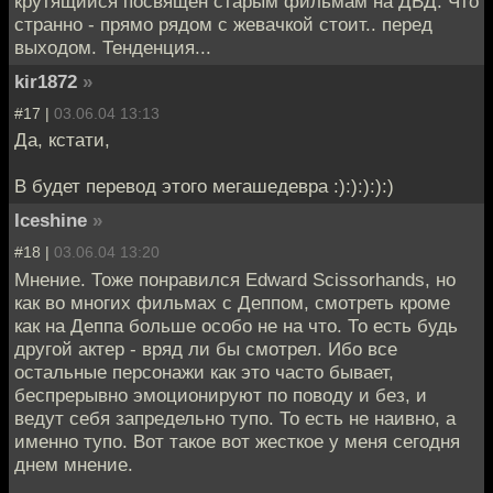
крутящийся посвящён старым фильмам на ДВД. Что
странно - прямо рядом с жевачкой стоит.. перед
выходом. Тенденция...
kir1872
»
#17 |
03.06.04 13:13
Да, кстати,
В будет перевод этого мегашедевра :):):):):)
Iceshine
»
#18 |
03.06.04 13:20
Мнение. Тоже понравился Edward Scissorhands, но
как во многих фильмах с Деппом, смотреть кроме
как на Деппа больше особо не на что. То есть будь
другой актер - вряд ли бы смотрел. Ибо все
остальные персонажи как это часто бывает,
беспрерывно эмоционируют по поводу и без, и
ведут себя запредельно тупо. То есть не наивно, а
именно тупо. Вот такое вот жесткое у меня сегодня
днем мнение.