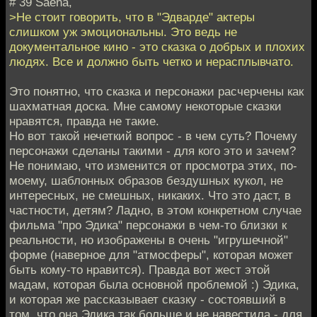
# 39 Saena,
>Не стоит говорить, что в "Эдварде" актеры
слишком уж эмоциональны. Это ведь не
документальное кино - это сказка о добрых и плохих
людях. Все и должно быть четко и нерасплывчато.
Это понятно, что сказка и персонажи расчерчены как
шахматная доска. Мне самому некоторые сказки
нравятся, правда не такие.
Но вот такой нечеткий вопрос - в чем суть? Почему
персонажи сделаны такими - для кого это и зачем?
Не понимаю, что изменится от просмотра этих, по-
моему, шаблонных образов бездушных кукол, не
интересных, не смешных, никаких. Что это даст, в
частности, детям? Ладно, в этом конкретном случае
фильма "про Эдика" персонажи в чем-то близки к
реальности, но изображены в очень "игрушечной"
форме (наверное для "атмосферы", которая может
быть кому-то нравится). Правда вот жест этой
мадам, которая была основной проблемой :) Эдика,
и которая же рассказывает сказку - состоявший в
том, что она Эдика так больше и не навестила - для