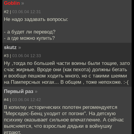
Goblin
»
#2 |
03.06.04 12:31
Не надо задавать вопросы:
- а будет ли перевод?
- а где можно купить?
skutz
»
#3 |
03.06.04 12:33
Ну ,тогда по большей части воины были тощие, зато
счас жирные. Вроде они (как пехота) должны бегать
и вообще пешком ходить много, но с такими шеями
на Памперсных ногах... В общем , тоже непохоже. :-(
Первый раз
»
#4 |
03.06.04 12:42
В копилку исторических полотен регомендуется
"Мерседес-Бенц уходит от погони". На детскую
психику оказывает сильное впечатление. А сейчас
выясняется, что взрослые дядьки в войнушку
играют.