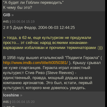
"А будет ли Гоблин переводить"
К чему бы это?
GIB
»
#45 |
03.06.04 15:19
2 # 5 Дядя Федор, 2004-06-03 12:44:25
> тогда, в 62-м, еще культуризм не придумали
просто... эт сейчас народ всякими конанами-
варварами избалован и прочими терминаторами :)))
В 1958 году вышел итальянский "Подвиги Геракла" (
http://www.imdb.com/title/tt0050381/
). Крышу срывал
не хуже спартанцев. Геракла играл известный
культурист Стив Ривз (Steve Reeves) -
единственный, правда, мощный дядька на всю
компанию аргонавтов. Это был, кстати, первый
культурист, которого мне довелось увидеть.
Iceshine
»
#46 |
03.06.04 15:20