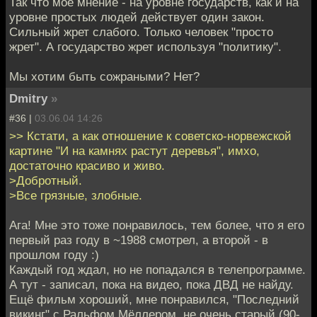
Так что мое мнение - на уровне государств, как и на
уровне простых людей действует один закон.
Сильный жрет слабого. Только человек "просто
жрет". А государство жрет используя "политику".
Мы хотим быть сожраными? Нет?
Dmitry
»
#36 |
03.06.04 14:26
>> Кстати, а как отношение к советско-норвежской
картине "И на камнях растут деревья", имхо,
достаточно красиво и живо.
>Добротный.
>Все грязные, злобные.
Ага! Мне это тоже понравилось, тем более, что я его
первый раз году в ~1988 смотрел, а второй - в
прошлом году :)
Каждый год ждал, но не попадался в телепрограмме.
А тут - записал, пока на видео, пока ДВД не найду.
Ещё фильм хороший, мне понравился, "Последний
викинг" с Ральфом Мёллером, не очень старый (90-