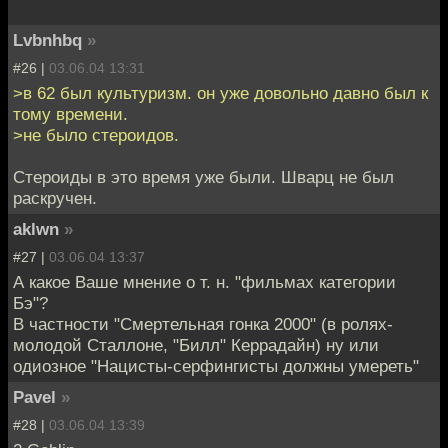
Lvbnhbq
»
#26 |
03.06.04 13:31
>в 62 был культуризм. он уже довольно давно был к
тому времени.
>не было стероидов.
Стероиды в это время уже были. Шварц не был
раскручен.
aklwn
»
#27 |
03.06.04 13:37
А какое Ваше мнение о т. н. "фильмах категории
Бэ"?
В частности "Смертельная гонка 2000" (в ролях-
молодой Сталлоне, "Билл" Керрадайн) ну или
одиозное "Нацисты-серфингисты должны умереть"
Pavel
»
#28 |
03.06.04 13:39