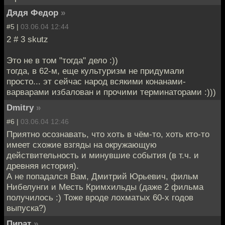
Дядя Федор
»
#5 |
03.06.04 12:44
2 # 3 skutz
Это не в том "тогда" дело :))
тогда, в 62-м, еще культуризм не придумали
просто... эт сейчас народ всякими конанами-
варварами избалован и прочими терминаторами :)))
Dmitry
»
#6 |
03.06.04 12:46
Приятно осознавать, что хоть в чём-то, хоть кто-то
имеет схожие взгяды на окружающую
действительность и минувшие события (в т.ч. и
древняя история).
А не попадался Вам, Дмитрий Юрьевич, фильм
Нибелунги и Месть Кримхильды (даже 2 фильма
получилось :) Тоже вроде лохматых 60-х годов
выпуска?)
Пират
»