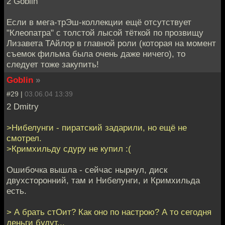
2 Goblin
Если в мега-трЭш-коллекции ещё отсутствует
"Клеопатра" с толстой лысой тёткой по прозвищу
Лизавета ТАйлор в главной роли (которая на момент
съемок фильма была очень даже ничего), то
следует тоже закупить!
Goblin
»
#29 |
03.06.04 13:39
2 Dmitry
>Нибелунги - пиратский задарили, но ещё не
смотрел.
>Кримхильду сдуру не купил :(
Ошибочка вышла - сейчас нырнул, диск
двухсторонний, там и Нибелунги, и Кримхильда
есть.
> А брать стОит? Как оно по настрою? А то сегодня
деньги будут...