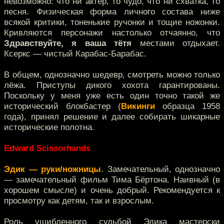
невозможно: что ни актёр, то чудо, что ни схватка, то
песня. Физическая форма личного состава ниже
всякой критики, тоненькие ручонки и тощие ножонки.
Кривляются персонажи настолько отчаянно, что
Здравствуйте, я ваша тётя
местами отдыхает.
Ксеркс — чистый Карабас-Барабас.
В общем, однозначно шедевр, смотреть можно только
лёжа. Приступы дикого хохота гарантированы.
Поскольку у меня уже есть один точно такой же
исторический блокбастер (
Викинги
образца 1958
года), принял решение и далее собирать шикарные
исторические полотна.
Edward Scissorhands
Эдик — руки/ножницы
. Замечательный, однозначно
— замечательный фильм Тима Бёртона. Наивный (в
хорошем смысле) и очень добрый. Рекомендуется к
просмотру как детям, так и взрослым.
Роль ушибленного судьбой Эдика мастерски