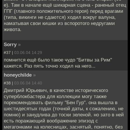
е). Там в начале ещё шикарная сцена - раненый отец
ГПГ (главного положительного героя) перед врагами
(типа, викинги не сдаются) ходил вокруг валуна,
наматывая свои кишки из вспоротого недругами
живота.
Sorry
»
#37 |
03.06.04 14:29
помнится ещё было такое чудо "Битвы за Рим"
кажется. Раз пять точно ходил на него...
honeychilde
»
#38 |
03.06.04 14:40
Дмитрий Юрьевич, в качестве исторического
суперблокбастера для коллекции могу также
порекомендовать фильму "Бен Гур". она вышла в
шестидесятых годах (точной даты, к сожалению, не
помню) и занудлива до тоски зеленой. но зато в ней
есть поражающий воображение эпизод с
мегагонками на колесницах, заснятый, понятно, без