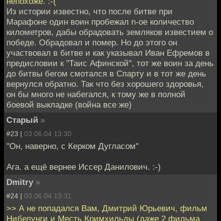
непохоже. :-(
Из истории известно, что после битве при
Марафоне один воин пробежал n-ое количество
километров, дабы обрадовать земляков известием о
победе. Обрадовал и помер. Но до этого он
участвовал в битве и как указывал Иван Ефремов в
предисловии к "Таис Афинской", тот же воин за день
до битвы бегом смотался в Спарту и в тот же день
вернулся обратно. Так что без хорошего здоровья,
он бы много не набегался, к тому же в полной
боевой выкладке (война все же)
Старый
»
#23 |
03.06.04 13:30
"Он, наверно, с Керком Дугласом"
Ага. а ещё вернее Иссер Данилович. :-)
Dmitry
»
#24 |
03.06.04 13:31
>> А не попадался Вам, Дмитрий Юрьевич, фильм
Нибелунги и Месть Кримхильды (даже 2 фильма