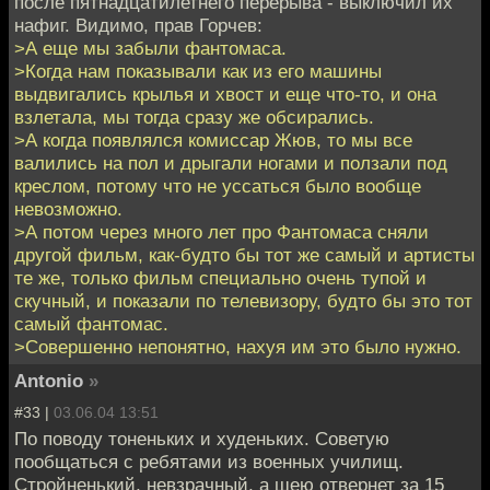
после пятнадцатилетнего перерыва - выключил их
нафиг. Видимо, прав Горчев:
>А еще мы забыли фантомаса.
>Когда нам показывали как из его машины
выдвигались крылья и хвост и еще что-то, и она
взлетала, мы тогда сразу же обсирались.
>А когда появлялся комиссар Жюв, то мы все
валились на пол и дрыгали ногами и ползали под
креслом, потому что не уссаться было вообще
невозможно.
>А потом через много лет про Фантомаса сняли
другой фильм, как-будто бы тот же самый и артисты
те же, только фильм специально очень тупой и
скучный, и показали по телевизору, будто бы это тот
самый фантомас.
>Совершенно непонятно, нахуя им это было нужно.
Antonio
»
#33 |
03.06.04 13:51
По поводу тоненьких и худеньких. Советую
пообщаться с ребятами из военных училищ.
Стройненький, невзрачный, а шею отвернет за 15