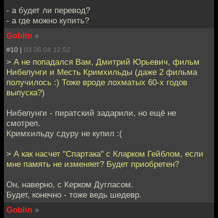
- а будет ли перевод?
- а где можно купить?
Goblin
»
#10 |
03.06.04 12:52
> А не попадался Вам, Дмитрий Юрьевич, фильм
Нибелунги и Месть Кримхильды (даже 2 фильма
получилось :) Тоже вроде лохматых 60-х годов
выпуска?)
Нибелунги - пиратский задарили, но ещё не
смотрел.
Кримхильду сдуру не купил :(
> А как насчет "Спартака" с Кларком Гейблом, если
мне память не изменяет? Будет приобретен?
Он, наверно, с Керком Дугласом.
Будет, конечно - тоже ведь шедевр.
Goblin
»