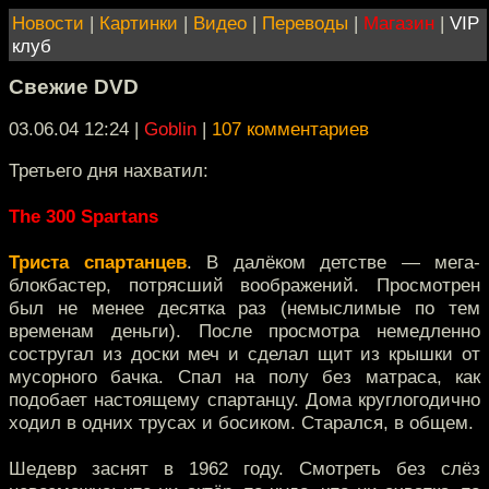
Новости
|
Картинки
|
Видео
|
Переводы
|
Магазин
|
VIP
клуб
Свежие DVD
03.06.04 12:24
|
Goblin
|
107 комментариев
Третьего дня нахватил:
The 300 Spartans
Триста спартанцев
. В далёком детстве — мега-
блокбастер, потрясший воображений. Просмотрен
был не менее десятка раз (немыслимые по тем
временам деньги). После просмотра немедленно
состругал из доски меч и сделал щит из крышки от
мусорного бачка. Спал на полу без матраса, как
подобает настоящему спартанцу. Дома круглогодично
ходил в одних трусах и босиком. Старался, в общем.
Шедевр заснят в 1962 году. Смотреть без слёз