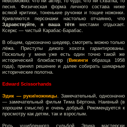
невозможно: что ни актёр, то чудо, что ни схватка, то
песня. Физическая форма личного состава ниже
всякой критики, тоненькие ручонки и тощие ножонки.
Кривляются персонажи настолько отчаянно, что
Здравствуйте, я ваша тётя
местами отдыхает.
Ксеркс — чистый Карабас-Барабас.
В общем, однозначно шедевр, смотреть можно только
лёжа. Приступы дикого хохота гарантированы.
Поскольку у меня уже есть один точно такой же
исторический блокбастер (
Викинги
образца 1958
года), принял решение и далее собирать шикарные
исторические полотна.
Edward Scissorhands
Эдик — руки/ножницы
. Замечательный, однозначно
— замечательный фильм Тима Бёртона. Наивный (в
хорошем смысле) и очень добрый. Рекомендуется к
просмотру как детям, так и взрослым.
Роль ушибленного судьбой Эдика мастерски