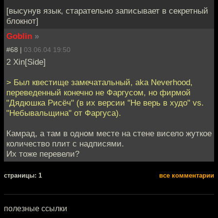
[высунув язык, старательно записывает в секретный
блокнот]
Goblin
»
#68 |
03.06.04 19:50
2 Xin[Side]
> Был квестище замечатальный, aka Neverhood,
переведенный конечно не Фаргусом, но фирмой
"Дядюшка Рисёч" (в их версии "Не верь в худо" vs.
"Небывальщина" от Фаргуса).
Камрад, а там в одном месте на стене висело жуткое
количество плит с надписями.
Их тоже перевели?
cтраницы: 1
все комментарии
полезные ссылки