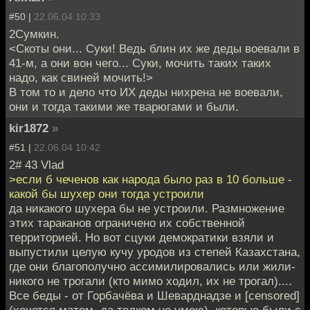
#50 |
22.06.04 10:33
2Сумкин.
<Скоты они... Суки! Ведь блин их же деды воевали в
41-м, а они вон чего... Суки, мочить таких таких
надо, как свиней мочить!>
В том то и дело что ИХ деды нихрена не воевали,
они и тогда такими же тварюгами и были.
kir1872
»
#51 |
22.06.04 10:42
2# 43 Vlad
>если б чеченов как народа было раз в 10 больше -
какой бы шухер они тогда устроили
да никакого шухера бы не устроили. Размножение
этих тараканов ограничено их собственной
территорией. Но вот сцуки демократики взяли и
выпустили целую кучу уродов из степей Казахстана,
где они благополучно ассимилировались или жили-
никого не трогали (кто мимо ходил, их не трогал)....
Все беды - от Горбачёва и Шеварднадзе и [censored]