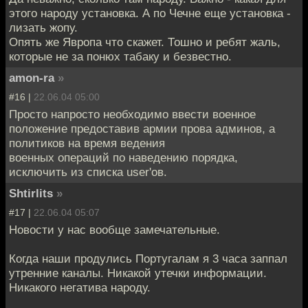
этого народу установка. А по Чечне еще установка -
лизать жопу.
Опять же Явропа что скажет. Тошно и ребят жаль,
которые не за понюх табаку и безвестно.
amon-ra
»
#16 |
22.06.04 05:00
Просто напросто необходимо ввести военное
положение предоставив армии прова админов, а
политиков на время ведения
военных операций по наведению порядка,
исключить из списка user'ов.
Shtirlits
»
#17 |
22.06.04 05:07
Новости у нас вообще замечательные.
Когда наши продулись Португалам я 3 часа заппал
утренние каналы. Никакой утечки информации.
Никакого негатива народу.