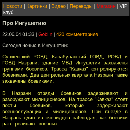
Новости
|
Картинки
|
Видео
|
Переводы
|
Магазин
|
VIP
клуб
Про Ингушетию
22.06.04 01:33
|
Goblin
|
420 комментариев
Сегодня ночью в Ингушетии:
Сунженский РОВД, Карабулакский ГОВД, РОВД и
ГОВД Назрани, здание МВД Ингушетии захвачены
группами боевиков. Трасса "Кавказ" контролируются
боевиками. Два центральных квартала Назрани также
захвачены боевиками.
В Назрани отряды боевиков задерживают и
разоружают милиционеров. На трассе "Кавказ" стоят
посты боевиков, которые задерживают
военнослужащих и милиционеров. При въезде в
Назрань один из очевидцев наблюдал, как боевики
расстреливают военных.