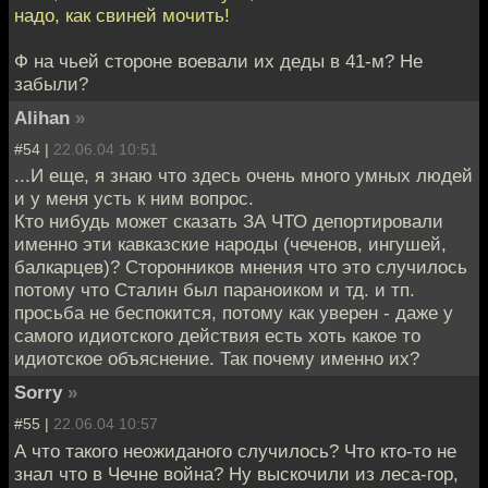
надо, как свиней мочить!
Ф на чьей стороне воевали их деды в 41-м? Не
забыли?
Alihan
»
#54 |
22.06.04 10:51
...И еще, я знаю что здесь очень много умных людей
и у меня усть к ним вопрос.
Кто нибудь может сказать ЗА ЧТО депортировали
именно эти кавказские народы (чеченов, ингушей,
балкарцев)? Сторонников мнения что это случилось
потому что Сталин был параноиком и тд. и тп.
просьба не беспокится, потому как уверен - даже у
самого идиотского действия есть хоть какое то
идиотское объяснение. Так почему именно их?
Sorry
»
#55 |
22.06.04 10:57
А что такого неожиданого случилось? Что кто-то не
знал что в Чечне война? Ну выскочили из леса-гор,