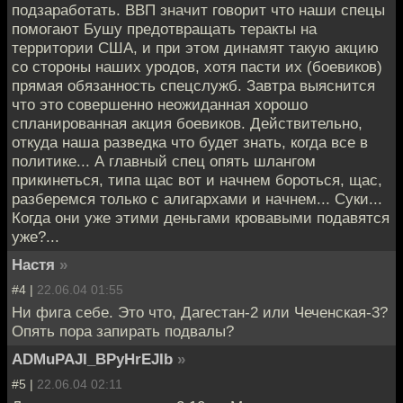
подзаработать. ВВП значит говорит что наши спецы
помогают Бушу предотвращать теракты на
территории США, и при этом динамят такую акцию
со стороны наших уродов, хотя пасти их (боевиков)
прямая обязанность спецслужб. Завтра выяснится
что это совершенно неожиданная хорошо
спланированная акция боевиков. Действительно,
откуда наша разведка что будет знать, когда все в
политике... А главный спец опять шлангом
прикинеться, типа щас вот и начнем бороться, щас,
разберемся только с алигархами и начнем... Суки...
Когда они уже этими деньгами кровавыми подавятся
уже?...
Настя
»
#4 |
22.06.04 01:55
Ни фига себе. Это что, Дагестан-2 или Чеченская-3?
Опять пора запирать подвалы?
ADMuPAJI_BPyHrEJIb
»
#5 |
22.06.04 02:11