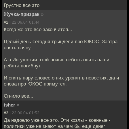
Грустно все это
Жучка-призрак
»
#2 |
22.06.04 01:44
Когда же это все закончится...
Целый день сегодня трындели про ЮКОС. Завтра
опять начнут.
А в Ингушетии этой ночью небось опять наши
ребята погибнут.
И опять пару словес о них уронят в новостях, да и
снова про ЮКОС примутся.
Сгнило все...
isher
»
#3 |
22.06.04 01:52
Да надоело уже все это. Эти козлы - военные -
политики уже не знают на чем бы еще денег