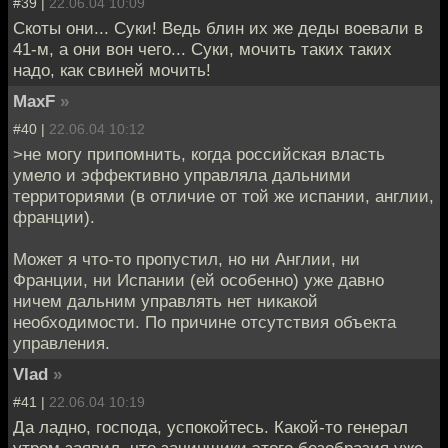
#39 |
22.06.04 10:09
Скоты они... Суки! Ведь блин их же деды воевали в
41-м, а они вон чего... Суки, мочить таких таких
надо, как свиней мочить!
MaxF
»
#40 |
22.06.04 10:12
>не могу припомнить, когда российская власть
умело и эффективно управляла дальними
территориями (в отличие от той же испании, англии,
франции).
Может я что-то пропустил, но ни Англии, ни
Франции, ни Испании (ей особенно) уже давно
ничем дальним управлять нет никакой
необходимости. По причине отсутствия объекта
управления.
Vlad
»
#41 |
22.06.04 10:19
Да ладно, господа, успокойтесь. Какой-то генерал
утром заявил, что зачинщики этого безобразия уже