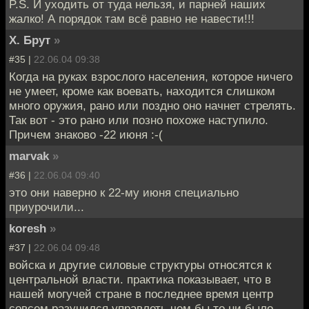
P.S. И уходить от туда нельзя, и парней наших
жалко! А порядок там всё равно не навести!!!
Х. Брут
»
#35 |
22.06.04 09:38
Когда на руках взрослого населения, которое ничего
не умеет, кроме как воевать, находится слишком
много оружия, рано или поздно оно начнет стрелять.
Так вот - это рано или позно похоже наступило.
Причем знаково -22 июня :-(
marvak
»
#36 |
22.06.04 09:40
это они наверно к 22-му июня специально
приурочили...
koresh
»
#37 |
22.06.04 09:48
войска и другие силовые структуры относятся к
центральной власти. практика показывает, что в
нашей могучей стране в последнее время центр
совсем разучился управлеть чем бы то ни было