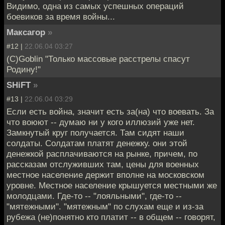
Видимо, одна из самых успешных операций
боевиков за время войны...
Максагор
»
#12 |
22.06.04 03:27
(С)Goblin "Только массовые расстрелы спасут
Родину!"
SHiFT
»
#13 |
22.06.04 03:29
Если есть война, значит есть за(на) что воевать. За
что воюют -- думаю ни у кого иллюзий уже нет.
Замкнутый круг получается. Там сидят наши
солдаты. Солдатам платят денежку. они этой
денежкой расплачиваются на рынке, причем, по
рассказам отслуживших там, цены для военных
местное население держит вполне на московском
уровне. Местное население крышуется местными же
молодцами. Где-то -- "лояльными", где-то --
"мятежными". "мятежным" по слухам еще и из-за
рубежа (не)понятно кто платит -- в общем -- говорят,