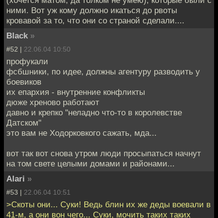
(хочется матом, да толком не умею), которые были с
ними. Вот уж кому должно икаться до рвоты
кровавой за то, что они со страной сделали....
Black
»
#52 |
22.06.04 10:50
профукали
фсбшники, по идее, должны агентуру разводить у
боевиков
их епархия - внутренние конфликты
дюже хреново работают
давно и крепко "неладно что-то в королевстве
Датском"
это вам не Ходорковкого сажать, мда...
вот так вот снова утром люди просыпаться начнут
на том свете целыми домами и районами...
Alari
»
#53 |
22.06.04 10:51
>Скоты они... Суки! Ведь блин их же деды воевали в
41-м, а они вон чего... Суки, мочить таких таких