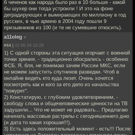
б чеченов как народа было раз в 10 больше - какой
бы шухер они тогда устроили ! И это на фоне
деградирующих и вымирающих по миллиону в год
русских, в чью армию в 2004 году пошли 9
призывников из 100 (и те не сумевшие откосить).
a11oleg
»
#44 |
22.06.04 10:28
1) С одной стороны эта ситуация огорчает с военной
точки зрения, - традиционно обосрались - особенно
ФСБ. Я, бля, не понимаю зачем России МКС, если
не можем запустить спутников разведки. Чтоб в
онлайне видеть кто куда лезет. Очень хочется
посмотреть как и кого за ето дело из начальства
"пожурят".
2) Констатирую, с глубоким удовлетворением, -
свободу слова и общечеловеческие ценности на ТВ
задушили... Что не может не радовать... Предлагаю
начинать массовые растрелы с сегодняшеннего дню
(и дата то какая хорошая!!!).
3) Есть здесь положительный момент - есть!!! После
нападения на Дагестан дагестанцы поменяли точку