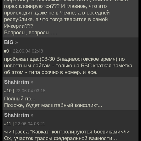
горах клонируются??? И главное, что это
происходит даже не в Чечне, а в соседней
республике, а что тогда тварится в самой
Ичкерии???
Вопросы, вопросы.....
BIG
»
#9 |
22.06.04 02:48
пробежал щас(08-30 Владивостокское время) по
новостным сайтам - только на ББС краткая заметка
об этом - типа срочно в номер. и все.
Shahirrim
»
#10 |
22.06.04 03:15
Полный пэ...
Похоже, будет масштабный конфликт...
Shahirrim
»
#11 |
22.06.04 03:21
<i>Трасса "Кавказ" контролируются боевиками</i>
Ох, участок трассы федеральной важности...