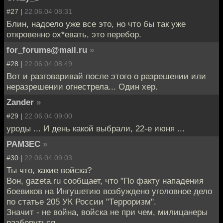
#27 |
22.06.04 08:31
Блин, надоело уже все это, но что бы так уже
откровенно ох*евать, это перебор.
for_forums@mail.ru
»
#28 |
22.06.04 08:49
Вот и разговаривай после этого о разрешении или
неразрешении огнестрела... Один хер.
Zander
»
#29 |
22.06.04 09:00
уроды ... И день какой выбрали, 22-е июня ...
PAM3EC
»
#30 |
22.06.04 09:03
Ты что, какие войска?
Вон, gazeta.ru сообщает, что "По факту нападения
боевиков на Ингушетию возбуждено уголовное дело
по статье 205 УК России "Терроризм".
Значит - не война, войска не при чем, милицанеры
разберуться.