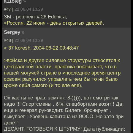
a11oleg
»
#47 |
22.06.04 10:29
ЗЫ - решпект # 26 Edenica,
>Россия, 22 июня - день открытых дверей.
Sergey
»
#48 |
22.06.04 10:29
> 37 koresh, 2004-06-22 09:48:47
>войска и другие силовые структуры относятся к
центральной власти. практика показывает, что в
нашей могучей стране в >последнее время центр
совсем разучился управлеть чем бы то ни было
кроме себя самого (и то еле еле).
Ох как ты не прав, земляк, 8-))))), вот смотри как
надо !!! Спортсмены , б"я, спецбортами возят ! Да
еще и генерал руководит. Билеты бронирует ,
выкупает ! Уровень капитана из ВОСО. Но зато при
деле !
ДЕСАНТ, ГОТОВЬСЯ К ШТУРМУ! Дата публикации: