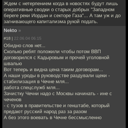
Ждем с нетерпением когда в новостях будут лишь
оперативные сводки о старых добрых "Западном
береге реки Иордан и секторе Газа"... А там уж и до
загнивающего капитализма рукой подать.
Nekto
»
#18 |
22.06.04 06:15
Обидно слов нет...
Сколько ребят положили чтобы потом ВВП
договорился с Кадыровым и прочей уголовной
швалью
Вот теперь и видна цена таким договорам...
А наши уроды в руководстве раздували щеки -
стабилизация в Чечне мля...
работа спецслужб мля...
Зачистку Чечни надо с Москвы начинать - ине с
чеченов
- с тузов в правительстве и генштабе, который
предают русский народ раз за разом
А без этого воевать в Чечне бессмысленно