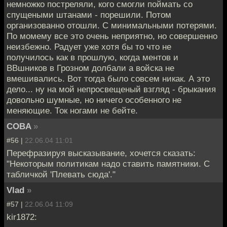
немножко постреляли, кого смогли поймать со
спущеными штанами - порешили. Потом
организованно отошли. С минимальными потерями.
По момему все это очень неприятно, но совершенно
неизбежно. Радует уже хотя бы то что не
получилось как в прошлую, когда ментов и
ВВшников в Грозном долбали а войска не
вмешивались. Вот тогда было совсем никак. А это
дело... ну на мой непросвещеный взгляд - брыкания
довольно шумные, но ничего особенного не
меняющие. Ток ногами не бейте.
COBA
»
#56 |
22.06.04 11:01
Перефразируя высказывание, хочется сказать:
"Некоторым политикам надо ставить памятники. С
табличкой 'Плевать сюда'."
Vlad
»
#57 |
22.06.04 11:09
kir1872: