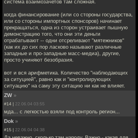
система взаимозачетов там сложная.
когда финансирование (или со стороны государства,
или со стороны импортных спонсоров) начинает
прекращаться, одна из сторон устраивает пышную
демонстрацию того, что они эти деньги
отрабатывают -- одни отсреливают "мятежников"
(как их до сих пор ласково называют различные
западные и про-западные масс-медиа), другие,
просто учиняют безобразия.
вот и вся арифметика. Количество "наблюдающих
за ситуцией", равно как и "контролирующих
ситуацию" на саму эту ситацию ни как не влияет.
ZW
»
#14 |
22.06.04 03:55
мда... с легкостью взяли под контроль регион...
Dok
»
#15 |
22.06.04 04:38
Да неважно, сколько там народу. Важно - какая для