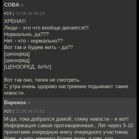
COBA
»
#19 |
22.06.04 06:24
ХРЕНА!!!
Люди - это что вообще делается!!!
Нормально, да???
Нет - что - нормально??
Вот так и будем жить - да??
[цензоред]
[цензоред]
[ЦЕНЗОРЕД, бл%!]
Вот так оно, телик не смотреть.
С утра очень здорово настроение подымают такие
новости.
Варежка
»
#20 |
22.06.04 07:01
М-да. тока добрался домой, гляжу новости - и вот!
Информация самая противоречивая.. Лет через 5-10
прочитаем очередную книгу очередного участника
боев, и хоть немного будем знать о том, что