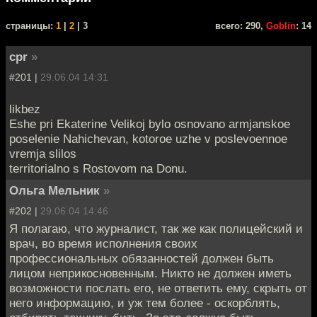
cтраницы:
1
|
2
| 3
всего: 290,
Goblin
: 14
cpr
»
#201 |
29.06.04 14:31
likbez
Eshe pri Ekaterine Velikoj bylo osnovano armjanskoe
poselenie Nahichevan, kotoroe uzhe v poslevoennoe
vremja slilos
territorialno s Rostovom na Donu.
Ольга Мельник
»
#202 |
29.06.04 14:46
Я полагаю, что журналист, так же как полицейский и
врач, во время исполнения своих
профессиональных обязанностей должен быть
лицом неприкосновенным. Никто не должен иметь
возможности послать его, не ответить ему, скрыть от
него информацию, и уж тем более - оскорблять,