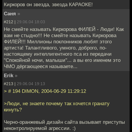
Киркоров он звезда, звезда КАРАОКЕ!
Саня
»
#212 |
29.06.04 18:03
Не смейте называть Киркорова ФИЛЕЙ - Люди! Как
вам не стыдно!!! Не смейте называть Киркорова
ФИЛЕЙ!!! Миллионы поклонников любят этого
артиста! Талантливого, умного, доброго, по-
настоящему интеллигентного пса из передачи
"Спокойной ночи, малыши"... а вы его именем это
ЧМО дёргающееся называете...
Erik
»
#213 |
29.06.04 19:13
> # 194 DIMON, 2004-06-29 11:29:12
>Люди, не знаете почему так хочется гранату
кинуть?
Черно-оранжевый дизайн сайта вызывает приступы
неконтролируемой агрессии. :)