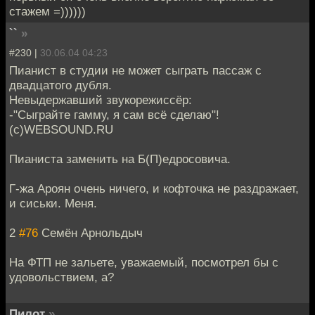
стажем =))))))
``
»
#230 |
30.06.04 04:23
Пианист в студии не может сыграть пассаж с
двадцатого дубля.
Невыдержавший звукорежиссёр:
-"Сыграйте гамму, я сам всё сделаю"!
(с)WEBSOUND.RU
Пианиста заменить на Б(П)едросовича.
Г-жа Ароян очень ничего, и кофточка не раздражает,
и сиськи. Меня.
2
#76
Семён Арнольдыч
На ФТП не зальете, уважаемый, посмотрел бы с
удовольствием, а?
Пилот
»