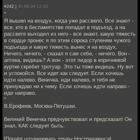
#242 |
30.06.04 12:33
"
Я вышел на воздух, когда уже рассвело. Все знают -
все, кто в беспамятстве попадал в подъезд, а на
рассвете выходил из него - все знают, какую тяжесть
в сердце пронес я по этим сорока ступеням чужого
подъезда и какую тяжесть вынес я на воздух.
Ничего, ничего, - сказал я сам себе, - ничего. Вон -
аптека, видишь? А вон - этот пидор в коричневой
куртке скребет тротуар. Это ты тоже видишь. Ну вот
и успокойся. Все идет как следует. Если хочешь
идти налево, Веничка, иди налево, я тебя не
принуждаю ни к чему. Если хочешь идти направо -
иди направо.
"
В.Ерофеев, Москва-Петушки.
Великий Веничка предчувствовал и предсказал! Он
знал, КАК следует быть.
[Пошёл штудировать труды Нострадамуса]