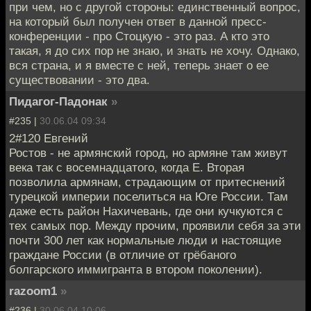
при чем, но с другой стороны: единственный вопрос,
на который был получен ответ в данной пресс-
конференции - про Стоцкую - это раз. А кто это
такая, я до сих пор не знаю, и знать не хочу. Однако,
вся страна, и я вместе с ней, теперь знает о ее
существовании - это два.
Пидагог-Падонак
»
#235 |
30.06.04 09:34
2#120 Евгений
Ростов - не армянский город, но армяне там живут
века так с восемнадцатого, когда Е. Вторая
позволила армянам, страдающим от притеснений
турецкой империи поселиться на Юге России. Там
даже есть район Нахичевань, где они кучкуются с
тех самых пор. Между прочим, проявили себя за эти
почти 300 лет как нормальные люди и настоящие
граждане России (в отличие от грёбаного
болгарского иммигранта в втором поколении).
razoom1
»
#236 |
30.06.04 10:06