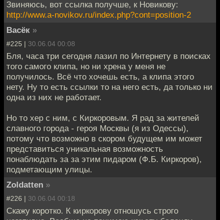
Звиняюсь, вот ссылка получше, к Новикову:
http://www.a-novikov.ru/index.php?cont=position-2
Васёк
»
#225 |
30.06.04 00:08
Бля, часа три сегодня лазил по Интернету в поисках
того самого клипа, но ни хрена у меня не
получилось. Всё что хочешь есть, а клипа этого
нету. Ну то есть ссылки то на него есть, да только ни
одна из них не работает.
Но то хер с ним, с Киркоровым. Я рад за жителей
славного города - героя Москвы (я из Одессы),
потому что возможно в скором будущем им может
представиться уникальная возможность
понаблюдать за за этим пидаром (Ф.Б. Киркоров),
подметающим улицы.
Zoldatten
»
#226 |
30.06.04 00:18
Скажу коротко. К киркорову отношусь строго