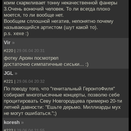
коим скармливает тонну некачественной фанеры
3.Очень вонючий человек. То ли всегда плохо
моется, то ли вообще нет.
Вообщем сплошной негатив, непонятно почему
называющийся артистом (шут какой то).
p.s. хехе :)
Vir
»
#220 |
29.06.04 20:31
фотку Ароян посмотрел
достаточно симпатичные сиськи... :)
JGL
»
#221 |
29.06.04 20:32
По поводу того, что "генитальный ГеронтоФиля"
собирает многотысячные концерты, позволю себе
процитировать Севу Новгородцева примерно 20-ти
летней давности: "Ешьте дерьмо. Миллиарды мух
не могут ошибаться.";)
koresh
»
#222 |
29.06.04 21:55