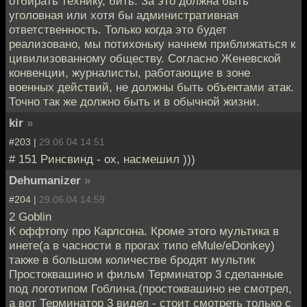
отбирать технику, бить. За это должна быть
уголовная или хотя бы административная
ответственность. Только когда это будет
реализовано, мы потихоньку начнем приближаться к
цивилизованному обществу. Согласно Женевской
конвенции, журналисты, работающие в зоне
военных действий, не должны быть объектами атак.
Точно так же должно быть и в обычной жизни.
kir
»
#203 |
29.06.04 14:51
# 151 Ринсвинд - ох, насмешил )))
Dehumanizer
»
#204 |
29.06.04 14:59
2 Goblin
К оффтопу про Карлсона. Кроме этого мультика в
инете(а в часности в прогах типо eMule/eDonkey)
также в большом количестве бродят мультик
Простоквашино и фильм Терминатор 3 сделанные
под логотипом Гоблина.(простоквашино не смотрел,
а вот Терминатор 3 видел - стоит смотреть только с