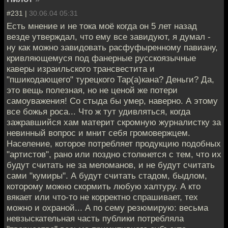
#231 |
30.06.04 05:31
Есть мнение и не тока моё когда он 5 лет назад
везде утверждал, что ему все завидуют, я думал -
ну как можно завидовать расфуфыренному павиану,
кривляющемуся под фанерные русскоязычные
каверы израильского трансвестита и
"пшикодающего" турецкого Тар(а)кана? Деньги? Да,
это вещь полезная, но не ценой же потери
самоуважения! Со стыда бы умер, наверно. А этому
все божья роса... Что ж тут удивляться, когда
зажравшийся хам материт скромную журналистку за
невинный вопрос и мнит себя громовержцем.
Население, которое потребляет продукцию подобных
"артистов", рано или поздно столкнется с тем, что их
будут считать не за меломанов, и не будут считать
сами "кумиры". А будут считать стадом, быдлом,
которому можно скормить любую халтуру. А кто
вякает или что-то не корректно спрашивает, тех
можно и охраной... А по сему резюмирую: весьма
невзыскательная часть публики потребляла