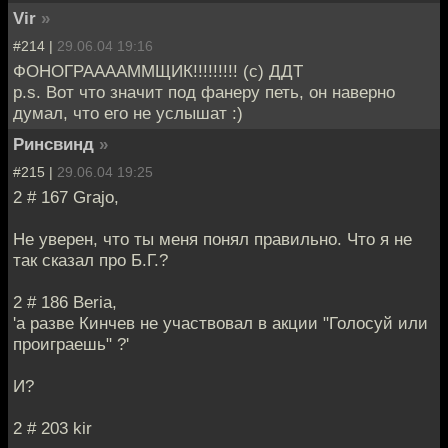
Vir
»
#214 |
29.06.04 19:16
ФОНОГРААААММЩИК!!!!!!!!! (c) ДДТ
p.s. Вот что значит под фанеру петь, он наверно
думал, что его не услышат :)
Ринсвинд
»
#215 |
29.06.04 19:25
2 # 167 Grajo,
Не уверен, что ты меня понял правильно. Что я не
так сказал про Б.Г.?
2 # 186 Beria,
'а разве Кинчев не участвовал в акции "Голосуй или
проиграешь" ?'
И?
2 # 203 kir