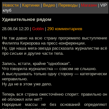
Новости
|
Картинки
|
Видео
|
Переводы
|
Магазин
|
VIP
клуб
Удивительное рядом
28.06.04 12:20
|
Goblin
|
290 комментариев
Не так давно на всю страну прогремело выступление
Филиппа Киркорова на пресс-конференции.
Ну, где наша мега-звезда рассказала журналистке всё
про сиськи и другие части тела.
Запись, кстати, крайне "однобокая".
Что говорила журналистка — совсем не слышно.
А выслушивать только одну сторону — категорически
неправильно.
Ну да не в этом уже дело.
Теперь вся страна ожесточённо спорит: правильно он
её обложил или нет?
Народные массы не без оснований определяют