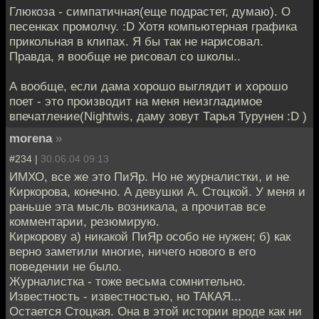
Глюкоза - симпатичная(еще подрастет, думаю). О
песенках промолчу. :D Хотя компьютерная графика
прикольная в клипах. Я бы так не нарисовал.
Правда, я вообще не рисовал со школы..
А вообще, если дама хорошо выглядит и хорошо
поет - это производит на меня неизгладимое
впечатление(Nightwis, даму зовут Тарья Турунен :D )
morena
»
#234 |
30.06.04 09:13
ИМХО, все же это ПиЯр. Но не журналистки, и не
Киркорова, конечно. А девушки А. Стоцкой. У меня и
раньше эта мысль возникала, а прочитав все
комментарии, резюмирую.
Киркорову а) никакой ПиЯр особо не нужен; б) как
верно заметили многие, ничего нового в его
поведении не было.
Журналистка - тоже весьма сомнительно.
Известность - известностью, но ТАКАЯ...
Остается Стоцкая. Она в этой истории вроде как ни