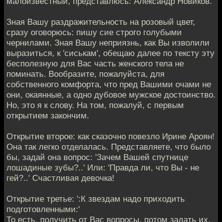
малоизвестный, представлюсь: Александр Новиков.
Зная Вашу раздражительность на розовый цвет,
сразу оговорюсь: пишу сие строго голубыми
чернилами. Зная Вашу неприязнь, как Вы изволили
выразиться, к 'сиськам', обещаю далее по тексту эту
бесполезную для Вас часть женского тела не
поминать. Вообразите, пожалуйста, для
собственного комфорта, что пред Вашими очами не
они, окаянные, а одно дубовое мужское достоинство.
Но, это я к слову. На том, пожалуй, с первым
открытием закончим.
Открытие второе: как сказочно повезло Ирине Ароян!
Она так легко отделалась. Представляете, что было
бы, задай она вопрос: 'Зачем Вашей спутнице
лошадиные зубы?..' Или: 'Правда ли, что Вы - не
гей?..' Счастливая девочка!
Открытие третье: ':К звездам надо приходить
подготовленными:'
То есть, получить от Вас вопросы, потом задать их,