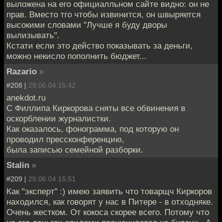
выложена на его официалльном сайте видно: он не
прав. Вместо тго чтобы извинится, он швыряется
высокими словами "Лучше я буду дворы
вылизывать".
Кстати если это действо показывать за деньги,
можно некисло пополнить бюджет...
Razario
»
#208 |
29.06.04 15:42
anekdot.ru
С Филлипа Киркорова сняты все обвинения в
оскорблении журналистки.
Как оказалось, фонограмма, под которую он
проводил прессконференцию,
была записью семейной разборки.
Stalin
»
#209 |
29.06.04 15:51
Как "эксперт" :) имею заявить что товарщч Киркоров
находился, как говорят у нас в Питере - в отходняке.
Очень жестком. От кокоса скорее всего. Потому что