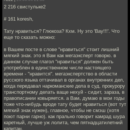
2 216 свистульке2
# 161 koresh,
Тату нравиться? Глюкоза? Кхм. Ну это 'Вау!!!'. Что
еще то сказать можно:
в Вашем посте в слове "нравиться" стоит лишний
мягкий знак. это я Вам как мегаэксперт говорю. в
данном случае глагол "нравиться" должен быть
употреблен в единственном числе настоящего
времени - "нравится". мегаэкспертство в области
русского языка оттачивал в органах внутренних дел,
когда передавал наркоманские дела в суд. прокурору
транспортному делать ваще нехуй - сидит, зараза, в
правописании ковыряется. а Вам, думаю в мои годы
тоже что-нибудь вроде тату будет нравиться (вот тут
мягкий знак нужен), главное, чтобы не смэш (хотя
поют парни гарно). как прально говорит камрад шура
каретный, лучше уж лолита, чем пятнадцатилетний
капитан.