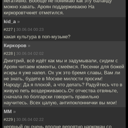
негативно. Вообще не понимаю как эту баланду
можно хавать. Ароян поддерживаюю На
киркоровтчкнет отметился.
kid_a
»
#227 |
30.06.04 00:23
какая культура в поп-музыке?
Киркоров
»
#228 |
30.06.04 02:02
Дмитрий, всё идёт как мы и задумывали, сидим с
Ароян читаем коменты, смеёмся. Песенки для божей
искры я уже напел. Ох уж это бремя славы, Вам ли
не знать, будете в Москве милости просим!
Народу: Да я плохой, а что делать? Радуйтесь что в
живую петь воздерживаюсь.От отчества отвяньте,
сначала по болгарски говорить правильно
научитесь. Всех цалую, антипоклоннички вы мои!
MM
»
#229 |
30.06.04 02:22
нервный он очень вполне вероятно наркоман со