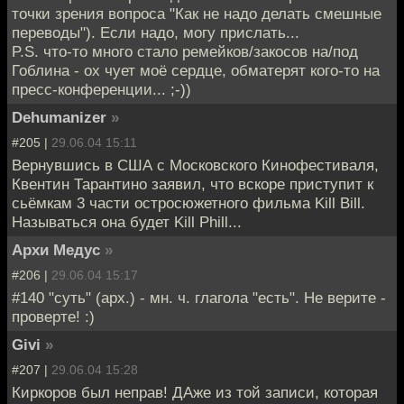
точки зрения вопроса "Как не надо делать смешные
переводы"). Если надо, могу прислать...
P.S. что-то много стало ремейков/закосов на/под
Гоблина - ох чует моё сердце, обматерят кого-то на
пресс-конференции... ;-))
Dehumanizer
»
#205 |
29.06.04 15:11
Вернувшись в США с Московского Кинофестиваля,
Квентин Тарантино заявил, что вскоре приступит к
сьёмкам 3 части остросюжетного фильма Kill Bill.
Называться она будет Kill Phill...
Архи Медус
»
#206 |
29.06.04 15:17
#140 "суть" (арх.) - мн. ч. глагола "есть". Не верите -
проверте! :)
Givi
»
#207 |
29.06.04 15:28
Киркоров был неправ! ДАже из той записи, которая