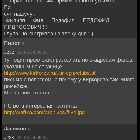
"творчество" весьма примитивного субъекта.
Пс
счя пашучу :
-Филипп... -Фил... -Пeдoфил... -ПEДOФИЛ
ПИДРОСОВИЧ !!!
Глупо, но как гритса на злобу дня :-)
Пилот
»
#232 |
30.06.04 05:37
Тут один прелложил разослать по е-адресам фанов,
указанным на странице
http://www.kirkorov.ru/usr-cgip/clubs.pl
письма с вопросом, а почему у Киркорова там много
римейков.
Может они ответят.
ПС вота интересная картинка-
http://voffka.com/archives/filya.jpg
Jameson
»
#233 |
30.06.04 05:37