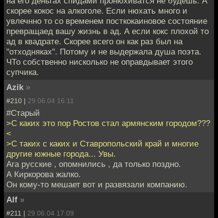
на его деньгах спидами пронюхиватся не будешь. А
скорее кокос на алкоголе. Если нюхать много и
увлечнно то со временем посткокаиновое состояние
превращаед вашу жизнь в ад. А если кокс плохой то
ад в квадрате. Скорее всего он как раз был на
"отходняках". Потому и не выдержала душа поэта.
ЧТо собственно нисколько не оправдывает этого
супчика.
Azik
»
#210 |
29.06.04 16:11
#Старый
>С каких это пор Ростов стал армянским городом???
<
>С таких с каких и Ставропольский край и многие
другие южные города... Увы.
Ага русские , опомнились , да только поздно.
А Киркорова жалко.
Он кому-то мешает вот и развязали компанию.
Alf
»
#211 |
29.06.04 17:09