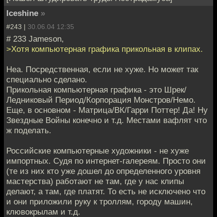
Iceshine
»
#243 |
30.06.04 12:35
# 233 Jameson,
>Хотя компьютерная графика прикольная в клипах.
Неа. Посредственная, если не хуже. Но может так
специально сделано.
Прикольная компьютерная графика - это Шрек/
Ледниковый Период/Корпорация Монстров/Немо.
Еще, в основном - Матрица/ВК/Гарри Поттер! Да! Ну
Звездные Войны конечно и т.д. Местами вафлят что
ж поделать.
Российские компьютерные художники - не хуже
импортных. Судя по интернет-галереям. Просто они
(те из них кто уже дошел до определенного уровня
мастерства) работают не там, где у нас клипы
делают, а там, где платят. То есть не исключено что
и они приложили руку к троллям, городу машин,
клювокрылам и т.д.