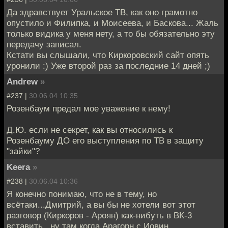
Да здравствует Уральское ТВ, как оно грамотно
опустило и Филипка, и Моисеева, и Баскова... Жаль
только видика у меня нету, а то бы обязательно эту
передачу записал.
Кстати вы слышали, что Киркоровский сайт опять
уронили :) Уже второй раз за последние 14 дней ;)
Andrew
»
#237 |
30.06.04 10:35
Розенбаум предал мое уважение к нему!
Д.Ю. если не секрет, как вы относились к
Розенбауму ДО его выступления по ТВ в защиту
"зайки"?
Keera
»
#238 |
30.06.04 10:36
Я конечно понимаю, что не в тему, но
всётаки...Дмитрий, а вы бы не хотели вот этот
разговор (Киркоров - Ароян) как-нибуть в ВК-3
вставить...ну там когда Арагорн с Иовин