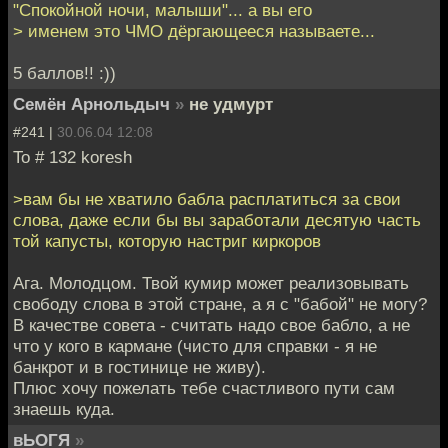
"Спокойной ночи, малыши"... а вы его
> именем это ЧМО дёргающееся называете...
5 баллов!! :))
Семён Арнольдыч
»
не удмурт
#241 |
30.06.04 12:08
To # 132 koresh
>вам бы не хватило бабла расплатиться за свои
слова, даже если бы вы заработали десятую часть
той капусты, которую настриг киркоров
Ага. Молодцом. Твой кумир может реализовывать
свободу слова в этой стране, а я с "бабой" не могу?
В качестве совета - считать надо свое бабло, а не
что у кого в кармане (чисто для справки - я не
банкрот и в гостинице не живу).
Плюс хочу пожелать тебе счастливого пути сам
знаешь куда.
вЬОГЯ
»