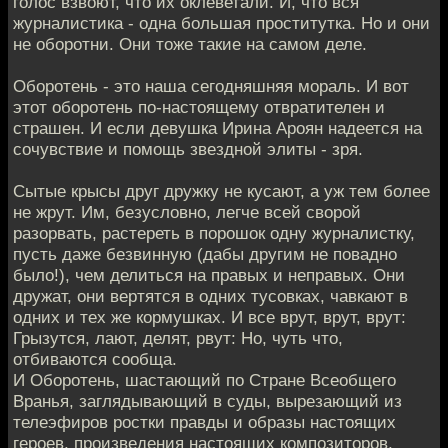
голос взвоют, что их оклеветали. И, что вся
журналистика - одна большая проститутка. Но и они
не оборотни. Они тоже такие на самом деле.
Оборотень - это наша сегодняшняя мораль. И вот
этот оборотень по-настоящему отвратителен и
страшен. И если девушка Ирина Ароян надеется на
сочувствие и помощь звездной элиты - зря.
Сытые крысы друг дружку не кусают, а уж тем более
не жрут. Им, безусловно, легче всей сворой
разорвать, растереть в порошок одну журналистку,
пусть даже безвинную (дабы другим не повадно
было!), чем делиться на правых и неправых. Они
дружат, они вертятся в одних тусовках, чавкают в
одних и тех же кормушках. И все врут, врут, врут:
Грызутся, лают, делят, рвут: Но, чуть что,
отбиваются сообща.
И Оборотень, шастающий по Стране Всеобщего
Вранья, заглядывающий в суды, вырезающий из
телеэфиров ростки правды и образы настоящих
героев, произведения настоящих композиторов,